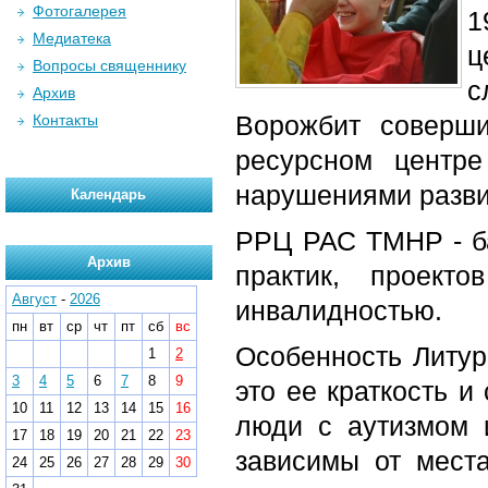
Фотогалерея
1
Медиатека
ц
Вопросы священнику
с
Архив
Ворожбит соверш
Контакты
ресурсном центр
нарушениями разви
Календарь
РРЦ РАС ТМНР - б
Архив
практик, проект
Август
-
2026
инвалидностью.
пн
вт
ср
чт
пт
сб
вс
Особенность Литур
1
2
3
4
5
6
7
8
9
это ее краткость и
10
11
12
13
14
15
16
люди с аутизмом 
17
18
19
20
21
22
23
зависимы от места
24
25
26
27
28
29
30