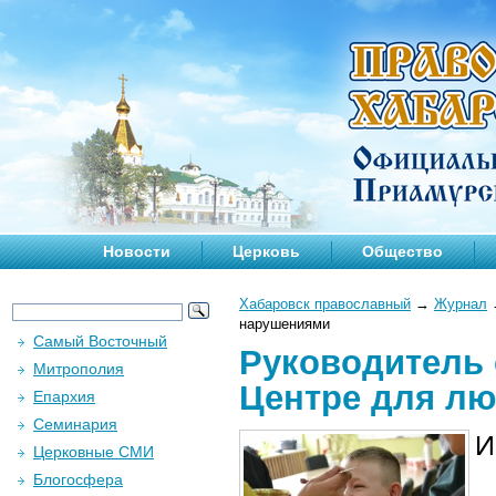
Новости
Церковь
Общество
Хабаровск православный
→
Журнал
нарушениями
Самый Восточный
Руководитель 
Митрополия
Центре для л
Епархия
Семинария
И
Церковные СМИ
Блогосфера