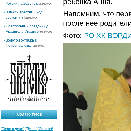
ребенка Анна.
России на 2026 год.
palomnik
Напомним, что перв
Зимний Крестный ход
состоится !
palomnik
после нее родител
Престольный праздник у
Архангела Михаила
palomnik
Фото:
РО ХК ВОРД
Золотой октябрь в
Петропавловке.
palomnik
Облако тегов
"Вера и дело"
"Душа"
"Золотой