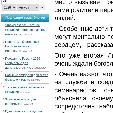
место вызывает тре
31
>
сами родители пер
людей.
Последние темы блогов
“Храм у озера” – летние
- Особенные дети 
экскурсии в Петропавловский
монастырь
palomnik
могут ментально п
Престольный праздник
сердцем, - рассказ
Петропавловского
монастыря
palomnik
Это уже вторая Л
Поездки по России 2026 –
очень ждали богос
специально для
дальневосточников !
palomnik
- Очень важно, чт
Большие экскурсии для всех в
феврале и марте
palomnik
на службе и соед
“Татьянин день” – большая
семинаристов, о
экскурсия
palomnik
объясняла своем
Зимние экскурсии для
паломников
palomnik
сосредоточен, наб
Идет запись в поездки по