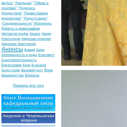
"Образ и
витязь"
"Ландыши"
подобие"
"Поделись
Рождеством"
"Православная
инициатива"
"Радость веры"
"Синдром радости"
Аборигены
Аборты и демография
Автокатастрофа
Аксиос
Акция
Алкоголизм
Амурская епархия
Амурское благочиние
Анонсы
Армия
Бари
Беременность и роды
Благовест
Благотворительность
Богословие
Брак
В начале
Вера
было слово
Великий пост
Викариатство
Вопросы
Показать все теги