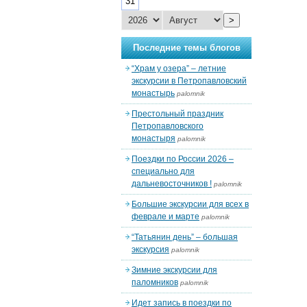
31
>
Последние темы блогов
“Храм у озера” – летние
экскурсии в Петропавловский
монастырь
palomnik
Престольный праздник
Петропавловского
монастыря
palomnik
Поездки по России 2026 –
специально для
дальневосточников !
palomnik
Большие экскурсии для всех в
феврале и марте
palomnik
“Татьянин день” – большая
экскурсия
palomnik
Зимние экскурсии для
паломников
palomnik
Идет запись в поездки по