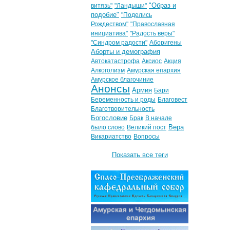
"Образ и
витязь"
"Ландыши"
подобие"
"Поделись
Рождеством"
"Православная
инициатива"
"Радость веры"
"Синдром радости"
Аборигены
Аборты и демография
Автокатастрофа
Аксиос
Акция
Алкоголизм
Амурская епархия
Амурское благочиние
Анонсы
Армия
Бари
Беременность и роды
Благовест
Благотворительность
Богословие
Брак
В начале
Вера
было слово
Великий пост
Викариатство
Вопросы
Показать все теги