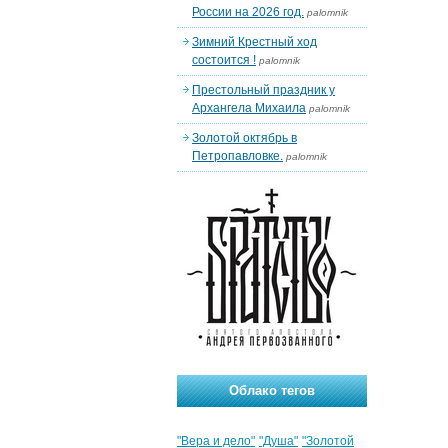
России на 2026 год.
palomnik
Зимний Крестный ход
состоится !
palomnik
Престольный праздник у
Архангела Михаила
palomnik
Золотой октябрь в
Петропавловке.
palomnik
Облако тегов
"Вера и дело"
"Душа"
"Золотой