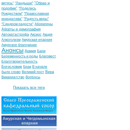
"Образ и
витязь"
"Ландыши"
подобие"
"Поделись
Рождеством"
"Православная
инициатива"
"Радость веры"
"Синдром радости"
Аборигены
Аборты и демография
Автокатастрофа
Аксиос
Акция
Алкоголизм
Амурская епархия
Амурское благочиние
Анонсы
Армия
Бари
Беременность и роды
Благовест
Благотворительность
Богословие
Брак
В начале
Вера
было слово
Великий пост
Викариатство
Вопросы
Показать все теги