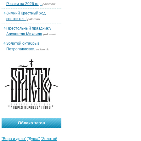
России на 2026 год.
palomnik
Зимний Крестный ход
состоится !
palomnik
Престольный праздник у
Архангела Михаила
palomnik
Золотой октябрь в
Петропавловке.
palomnik
Облако тегов
"Вера и дело"
"Душа"
"Золотой