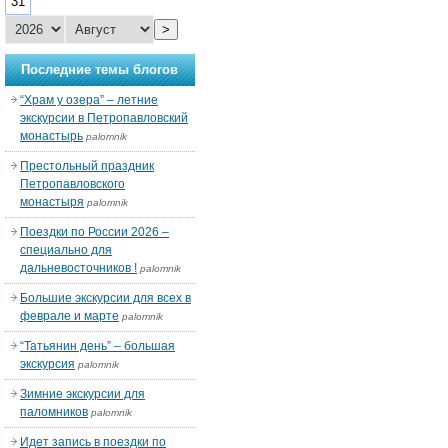
31
>
Последние темы блогов
“Храм у озера” – летние
экскурсии в Петропавловский
монастырь
palomnik
Престольный праздник
Петропавловского
монастыря
palomnik
Поездки по России 2026 –
специально для
дальневосточников !
palomnik
Большие экскурсии для всех в
феврале и марте
palomnik
“Татьянин день” – большая
экскурсия
palomnik
Зимние экскурсии для
паломников
palomnik
Идет запись в поездки по