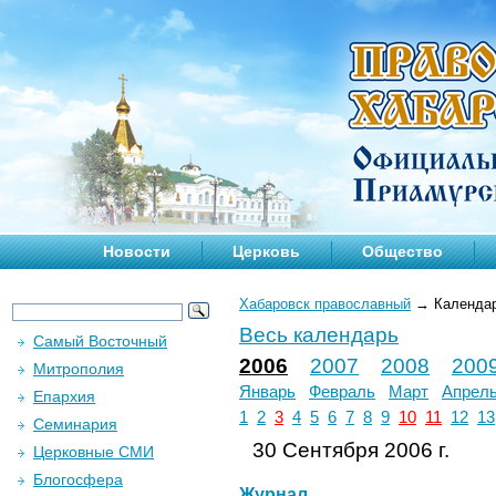
Новости
Церковь
Общество
Хабаровск православный
→
Календа
Весь календарь
Самый Восточный
2006
2007
2008
200
Митрополия
Январь
Февраль
Март
Апрел
Епархия
1
2
3
4
5
6
7
8
9
10
11
12
13
Семинария
30 Сентября 2006 г.
Церковные СМИ
Блогосфера
Журнал