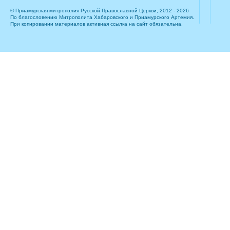
© Приамурская митрополия Русской Православной Церкви, 2012 - 2026
По благословению Митрополита Хабаровского и Приамурского Артемия.
При копировании материалов активная ссылка на сайт обязательна.