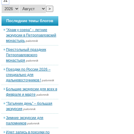
31
>
Последние темы блогов
“Храм у озера” – летние
экскурсии в Петропавловский
монастырь
palomnik
Престольный праздник
Петропавловского
монастыря
palomnik
Поездки по России 2026 –
специально для
дальневосточников !
palomnik
Большие экскурсии для всех в
феврале и марте
palomnik
“Татьянин день” – большая
экскурсия
palomnik
Зимние экскурсии для
паломников
palomnik
Идет запись в поездки по