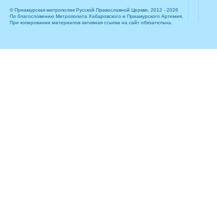
© Приамурская митрополия Русской Православной Церкви, 2012 - 2026
По благословению Митрополита Хабаровского и Приамурского Артемия.
При копировании материалов активная ссылка на сайт обязательна.