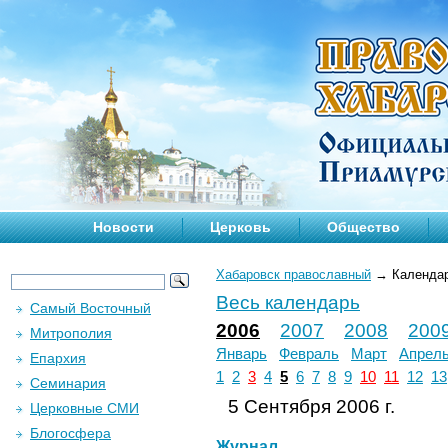
Новости
Церковь
Общество
Хабаровск православный
→
Календа
Весь календарь
Самый Восточный
2006
2007
2008
200
Митрополия
Январь
Февраль
Март
Апрел
Епархия
1
2
3
4
5
6
7
8
9
10
11
12
13
Семинария
5 Сентября 2006 г.
Церковные СМИ
Блогосфера
Журнал