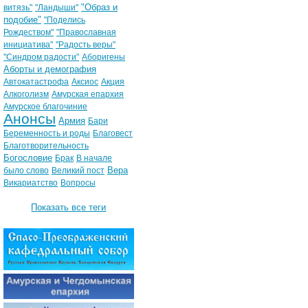
"Образ и
витязь"
"Ландыши"
подобие"
"Поделись
Рождеством"
"Православная
инициатива"
"Радость веры"
"Синдром радости"
Аборигены
Аборты и демография
Автокатастрофа
Аксиос
Акция
Алкоголизм
Амурская епархия
Амурское благочиние
Анонсы
Армия
Бари
Беременность и роды
Благовест
Благотворительность
Богословие
Брак
В начале
Вера
было слово
Великий пост
Викариатство
Вопросы
Показать все теги