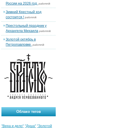
России на 2026 год.
palomnik
Зимний Крестный ход
состоится !
palomnik
Престольный праздник у
Архангела Михаила
palomnik
Золотой октябрь в
Петропавловке.
palomnik
Облако тегов
"Вера и дело"
"Душа"
"Золотой