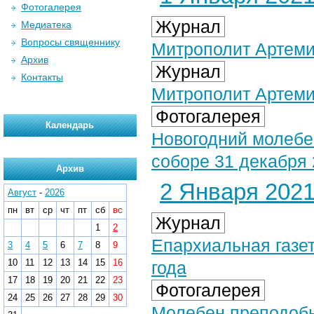
Фотогалерея
Журнал
Медиатека
Вопросы священнику
Митрополит Артеми
Архив
Журнал
Контакты
Митрополит Артеми
Фотогалерея
Календарь
Новогодний молеб
соборе 31 декабря 2
Архив
2 Января 2021 
Август
-
2026
пн
вт
ср
чт
пт
сб
вс
Журнал
1
2
Епархиальная газет
3
4
5
6
7
8
9
10
11
12
13
14
15
16
года
17
18
19
20
21
22
23
Фотогалерея
24
25
26
27
28
29
30
Молебен преподобн