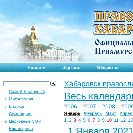
Новости
Церковь
Общество
Хабаровск правосл
Самый Восточный
Весь календар
Митрополия
2006
2007
2008
200
Епархия
Январь
Февраль
Март
Апрел
Семинария
1
2
3
4
5
6
7
8
9
10
11
12
13
Церковные СМИ
1 Января 2021 
Блогосфера