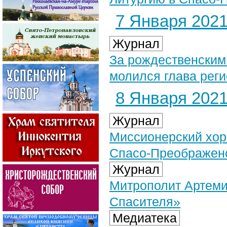
7 Января 2021 
Журнал
За рождественским
молился глава рег
8 Января 2021 
Журнал
Миссионерский хор
Спасо-Преображен
Журнал
Митрополит Артеми
Спасителя»
Медиатека