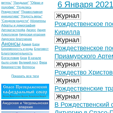
6 Января 2021 
"Образ и
витязь"
"Ландыши"
подобие"
"Поделись
Рождеством"
"Православная
Журнал
инициатива"
"Радость веры"
"Синдром радости"
Аборигены
Рождественское по
Аборты и демография
Автокатастрофа
Аксиос
Акция
Кирилла
Алкоголизм
Амурская епархия
Журнал
Амурское благочиние
Анонсы
Армия
Бари
Рождественское по
Беременность и роды
Благовест
Благотворительность
Приамурского Арте
Богословие
Брак
В начале
Вера
Журнал
было слово
Великий пост
Викариатство
Вопросы
Рождество Христов
Показать все теги
Журнал
Рождественские тр
Журнал
В Рождественский 
Литургию в Спасо-