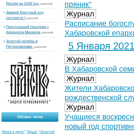
пряник"
России на 2026 год.
palomnik
Журнал
Зимний Крестный ход
состоится !
palomnik
Расписание богосл
Престольный праздник у
Хабаровской епарх
Архангела Михаила
palomnik
Золотой октябрь в
5 Января 2021 
Петропавловке.
palomnik
Журнал
В Хабаровской сем
Журнал
Жители Хабаровско
рождественской с
Журнал
Учащиеся воскресн
Облако тегов
новый год спортив
"Вера и дело"
"Душа"
"Золотой