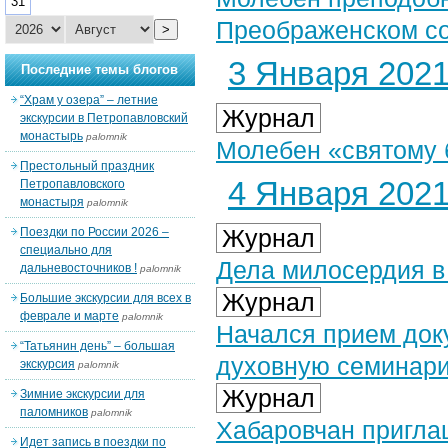
31
Преображенском соб
>
3 Января 2021 
Последние темы блогов
“Храм у озера” – летние
Журнал
экскурсии в Петропавловский
монастырь
palomnik
Молебен «святому 
Престольный праздник
4 Января 2021 
Петропавловского
монастыря
palomnik
Журнал
Поездки по России 2026 –
специально для
Дела милосердия в 
дальневосточников !
palomnik
Журнал
Большие экскурсии для всех в
феврале и марте
palomnik
Начался прием док
“Татьянин день” – большая
духовную семинар
экскурсия
palomnik
Журнал
Зимние экскурсии для
паломников
palomnik
Хабаровчан пригла
Идет запись в поездки по