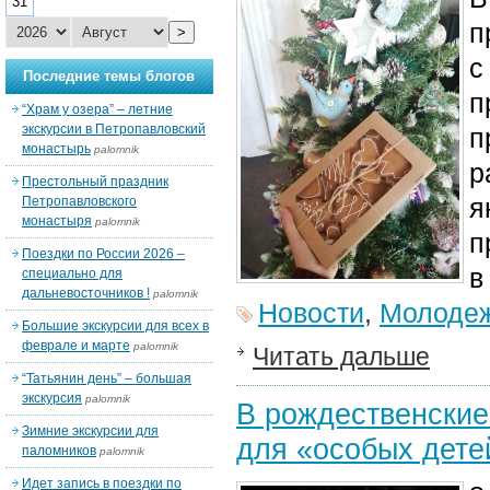
31
п
>
с
Последние темы блогов
п
“Храм у озера” – летние
экскурсии в Петропавловский
п
монастырь
palomnik
р
Престольный праздник
я
Петропавловского
монастыря
palomnik
п
Поездки по России 2026 –
в
специально для
дальневосточников !
palomnik
Новости
,
Молодеж
Большие экскурсии для всех в
феврале и марте
palomnik
Читать дальше
“Татьянин день” – большая
экскурсия
palomnik
В рождественские
Зимние экскурсии для
для «особых дете
паломников
palomnik
Идет запись в поездки по