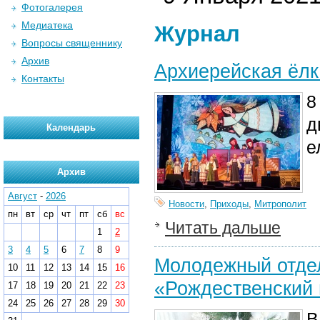
Фотогалерея
Медиатека
Журнал
Вопросы священнику
Архив
Архиерейская ёлк
Контакты
8
д
Календарь
е
Архив
Август
-
2026
Новости
,
Приходы
,
Митрополит
пн
вт
ср
чт
пт
сб
вс
Читать дальше
1
2
3
4
5
6
7
8
9
Молодежный отдел
10
11
12
13
14
15
16
«Рождественский 
17
18
19
20
21
22
23
24
25
26
27
28
29
30
В