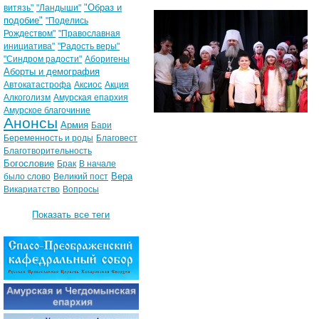
"Образ и
витязь"
"Ландыши"
подобие"
"Поделись
Рождеством"
"Православная
инициатива"
"Радость веры"
"Синдром радости"
Аборигены
Аборты и демография
Автокатастрофа
Аксиос
Акция
Алкоголизм
Амурская епархия
Амурское благочиние
Анонсы
Армия
Бари
Беременность и роды
Благовест
Благотворительность
Богословие
Брак
В начале
Вера
было слово
Великий пост
Викариатство
Вопросы
Показать все теги