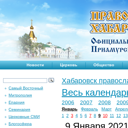
Новости
Церковь
Общество
Хабаровск правосл
Самый Восточный
Весь календар
Митрополия
2006
2007
2008
200
Епархия
Январь
Февраль
Март
Апрел
Семинария
1
2
3
4
5
6
7
8
9
10
11
12
13
Церковные СМИ
9 Января 2021 
Блогосфера