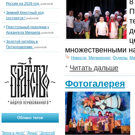
8
России на 2026 год.
palomnik
П
Зимний Крестный ход
состоится !
palomnik
т
Престольный праздник у
д
Архангела Михаила
palomnik
ц
Золотой октябрь в
Петропавловке.
palomnik
множественными на
Новости
,
Митрополит
,
Отделы
,
Ми
Читать дальше
Фотогалерея
Облако тегов
"Вера и дело"
"Душа"
"Золотой