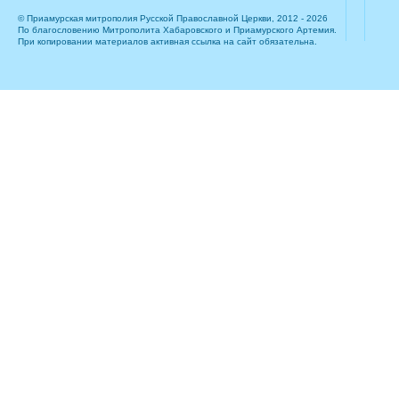
© Приамурская митрополия Русской Православной Церкви, 2012 - 2026
По благословению Митрополита Хабаровского и Приамурского Артемия.
При копировании материалов активная ссылка на сайт обязательна.