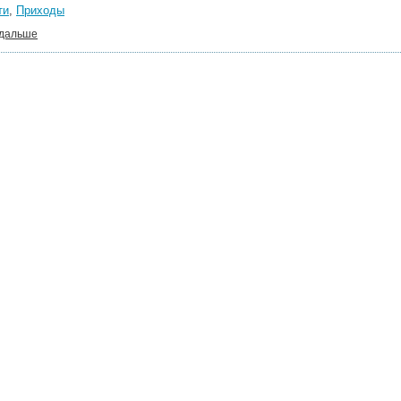
ти
,
Приходы
 дальше