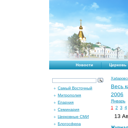
Новости
Церковь
Хабаровс
Весь 
Самый Восточный
2006
Митрополия
Январь
Епархия
1
2
3
4
Семинария
13 Ав
Церковные СМИ
Блогосфера
Журна