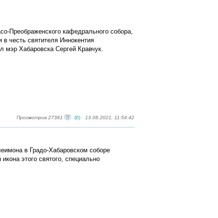
асо-Преображенского кафедрального собора,
 в честь святителя Иннокентия
л мэр Хабаровска Сергей Кравчук.
Просмотров 27381
(0)
13.08.2021, 11:54:42
леимона в Градо-Хабаровском соборе
икона этого святого, специально