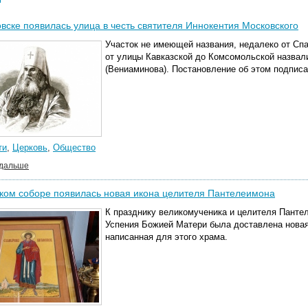
вске появилась улица в честь святителя Иннокентия Московского
Участок не имеющей названия, недалеко от Сп
от улицы Кавказской до Комсомольской назвали
(Вениаминова). Постановление об этом подписа
ти
,
Церковь
,
Общество
 дальше
ком соборе появилась новая икона целителя Пантелеимона
К празднику великомученика и целителя Панте
Успения Божией Матери была доставлена новая 
написанная для этого храма.