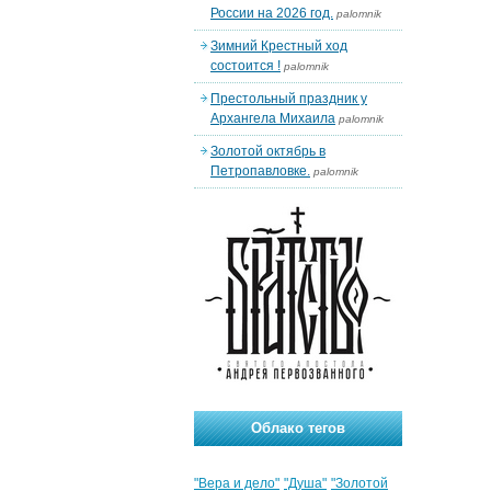
России на 2026 год.
palomnik
Зимний Крестный ход
состоится !
palomnik
Престольный праздник у
Архангела Михаила
palomnik
Золотой октябрь в
Петропавловке.
palomnik
Облако тегов
"Вера и дело"
"Душа"
"Золотой