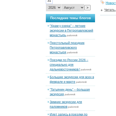
31
Новос
>
Читать
Последние темы блогов
“Храм у озера” – летние
экскурсии в Петропавловский
монастырь
palomnik
Престольный праздник
Петропавловского
монастыря
palomnik
Поездки по России 2026 –
специально для
дальневосточников !
palomnik
Большие экскурсии для всех в
феврале и марте
palomnik
“Татьянин день” – большая
экскурсия
palomnik
Зимние экскурсии для
паломников
palomnik
Идет запись в поездки по