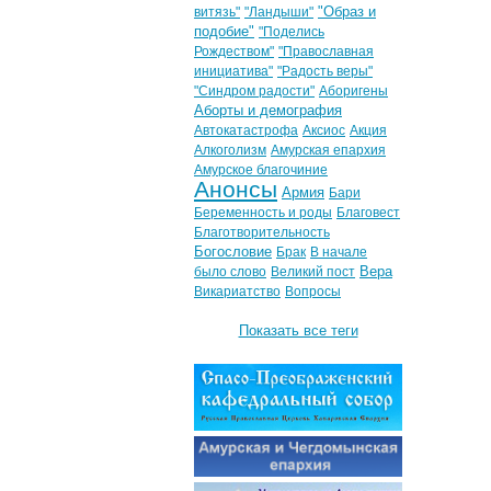
"Образ и
витязь"
"Ландыши"
подобие"
"Поделись
Рождеством"
"Православная
инициатива"
"Радость веры"
"Синдром радости"
Аборигены
Аборты и демография
Автокатастрофа
Аксиос
Акция
Алкоголизм
Амурская епархия
Амурское благочиние
Анонсы
Армия
Бари
Беременность и роды
Благовест
Благотворительность
Богословие
Брак
В начале
Вера
было слово
Великий пост
Викариатство
Вопросы
Показать все теги