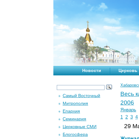
Новости
Церковь
Хабаровс
Весь 
Самый Восточный
2006
Митрополия
Январь
Епархия
1
2
3
4
Семинария
29 Ма
Церковные СМИ
Блогосфера
Журна