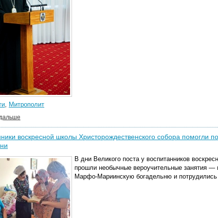
ти
,
Митрополит
 дальше
нники воскресной школы Христорождественского собора помогли
ьни
В дни Великого поста у воспитанников воскре
прошли необычные вероучительные занятия — 
Марфо-Мариинскую богадельню и потрудились 