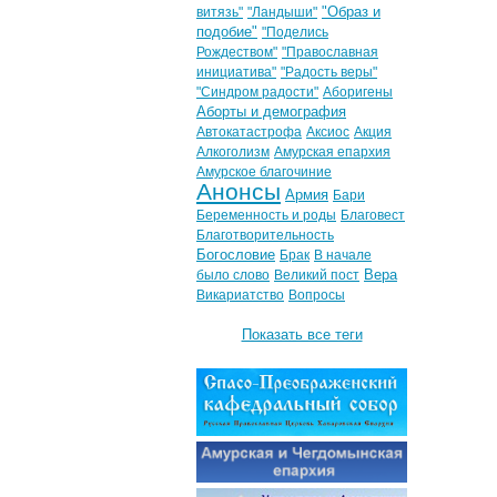
"Образ и
витязь"
"Ландыши"
подобие"
"Поделись
Рождеством"
"Православная
инициатива"
"Радость веры"
"Синдром радости"
Аборигены
Аборты и демография
Автокатастрофа
Аксиос
Акция
Алкоголизм
Амурская епархия
Амурское благочиние
Анонсы
Армия
Бари
Беременность и роды
Благовест
Благотворительность
Богословие
Брак
В начале
Вера
было слово
Великий пост
Викариатство
Вопросы
Показать все теги