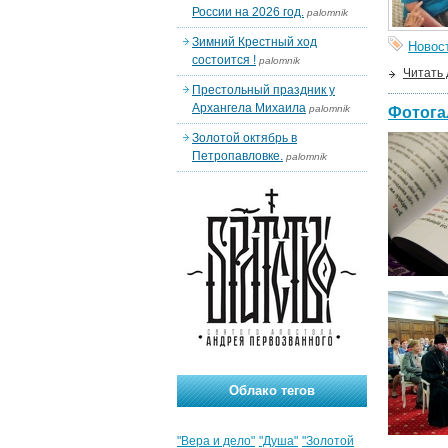
России на 2026 год.
palomnik
Зимний Крестный ход
Новос
состоится !
palomnik
Читать
Престольный праздник у
Архангела Михаила
palomnik
Фотога
Золотой октябрь в
Петропавловке.
palomnik
Облако тегов
"Вера и дело"
"Душа"
"Золотой