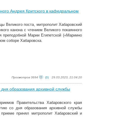
ного Андрея Критского в кафедральном
мицы Великого поста, митрополит Хабаровский
кого канона с чтением Великого покаянного
ия преподобной Марии Египетской («Мариино
ом соборе Хабаровска.
Просмотров 3694
(0)
29.03.2023, 21:04:20
 дня образования архивной службы
риемов Правительства Хабаровского края
етию со дня образования архивной службы
м приеме принял митрополит Хабаровский и