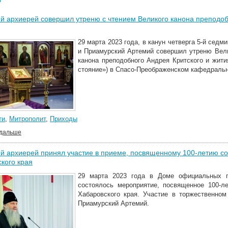
 архиерей совершил утреню с чтением Великого канона преподоб
29 марта 2023 года, в канун четверга 5-й сед
и Приамурский Артемий совершил утреню Вели
канона преподобного Андрея Критского и жит
стояние») в Спасо-Преображенском кафедральн
ти
,
Митрополит
,
Приходы
 дальше
 архиерей принял участие в приеме, посвященному 100-летию со
кого края
29 марта 2023 года в Доме официальных п
состоялось мероприятие, посвященное 100-л
Хабаровского края. Участие в торжественно
Приамурский Артемий.