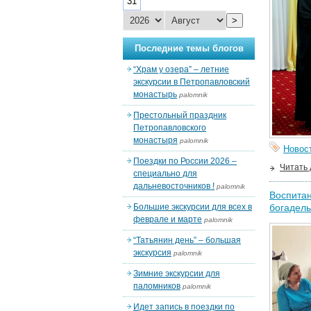
31
>
Последние темы блогов
“Храм у озера” – летние
экскурсии в Петропавловский
монастырь
palomnik
Престольный праздник
Петропавловского
монастыря
palomnik
Новос
Поездки по России 2026 –
Читать
специально для
дальневосточников !
palomnik
Воспита
Большие экскурсии для всех в
богадел
феврале и марте
palomnik
“Татьянин день” – большая
экскурсия
palomnik
Зимние экскурсии для
паломников
palomnik
Идет запись в поездки по