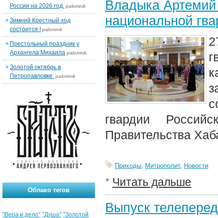
Владыка Артемий 
России на 2026 год.
palomnik
национальной гва
Зимний Крестный ход
состоится !
palomnik
2
Престольный праздник у
Архангела Михаила
palomnik
г
Золотой октябрь в
к
Петропавловке.
palomnik
з
с
гвардии Российс
Правительства Хаба
Приходы
,
Митрополит
,
Новости
Читать дальше
Облако тегов
Выпуск телеперед
"Вера и дело"
"Душа"
"Золотой