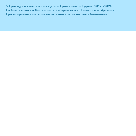
© Приамурская митрополия Русской Православной Церкви, 2012 - 2026
По благословению Митрополита Хабаровского и Приамурского Артемия.
При копировании материалов активная ссылка на сайт обязательна.