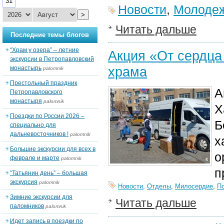
31
Новости
,
Молодеж
>
Читать дальше
Последние темы блогов
“Храм у озера” – летние
Акция «От сердца
экскурсии в Петропавловский
храма
монастырь
palomnik
Престольный праздник
А
Петропавловского
монастыря
palomnik
Х
Поездки по России 2026 –
Б
специально для
дальневосточников !
palomnik
х
Большие экскурсии для всех в
о
феврале и марте
palomnik
п
“Татьянин день” – большая
экскурсия
palomnik
Новости
,
Отделы
,
Милосердие
,
П
Зимние экскурсии для
Читать дальше
паломников
palomnik
Идет запись в поездки по