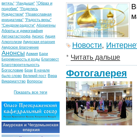
"Образ и
витязь"
"Ландыши"
В
подобие"
"Поделись
м
Рождеством"
"Православная
инициатива"
"Радость веры"
"Синдром радости"
Аборигены
Аборты и демография
Автокатастрофа
Аксиос
Акция
Алкоголизм
Амурская епархия
Новости
,
Интерне
Амурское благочиние
Анонсы
Армия
Бари
Читать дальше
Беременность и роды
Благовест
Благотворительность
Богословие
Фотогалерея
Брак
В начале
Вера
было слово
Великий пост
Викариатство
Вопросы
Показать все теги