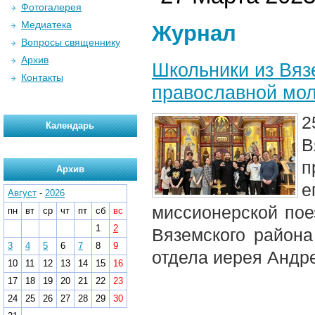
Фотогалерея
Медиатека
Журнал
Вопросы священнику
Архив
Школьники из Вяз
Контакты
православной мо
2
Календарь
В
п
Архив
е
Август
-
2026
миссионерской пое
пн
вт
ср
чт
пт
сб
вс
1
2
Вяземского район
3
4
5
6
7
8
9
отдела иерея Андр
10
11
12
13
14
15
16
17
18
19
20
21
22
23
24
25
26
27
28
29
30