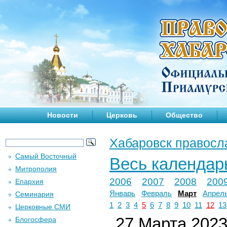
Новости
Церковь
Общество
Хабаровск правосл
Самый Восточный
Весь календар
Митрополия
2006
2007
2008
200
Епархия
Январь
Февраль
Март
Апрел
Семинария
1
2
3
4
5
6
7
8
9
10
11
12
13
Церковные СМИ
27 Марта 2023 
Блогосфера