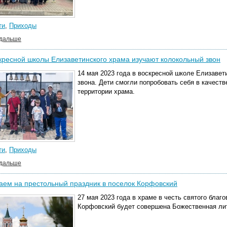
ти
,
Приходы
 дальше
кресной школы Елизаветинского храма изучают колокольный звон
14 мая 2023 года в воскресной школе Елизавет
звона. Дети смогли попробовать себя в качеств
территории храма.
ти
,
Приходы
 дальше
ем на престольный праздник в поселок Корфовский
27 мая 2023 года в храме в честь святого благ
Корфовский будет совершена Божественная лит