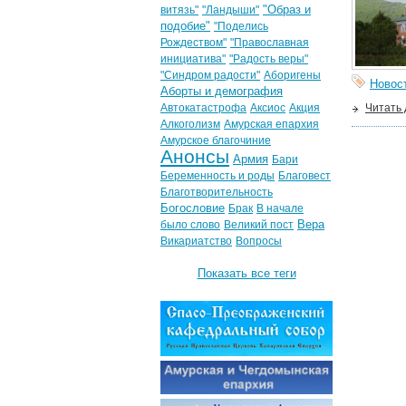
"Образ и
витязь"
"Ландыши"
подобие"
"Поделись
Рождеством"
"Православная
инициатива"
"Радость веры"
"Синдром радости"
Аборигены
Новос
Аборты и демография
Автокатастрофа
Аксиос
Акция
Читать
Алкоголизм
Амурская епархия
Амурское благочиние
Анонсы
Армия
Бари
Беременность и роды
Благовест
Благотворительность
Богословие
Брак
В начале
Вера
было слово
Великий пост
Викариатство
Вопросы
Показать все теги