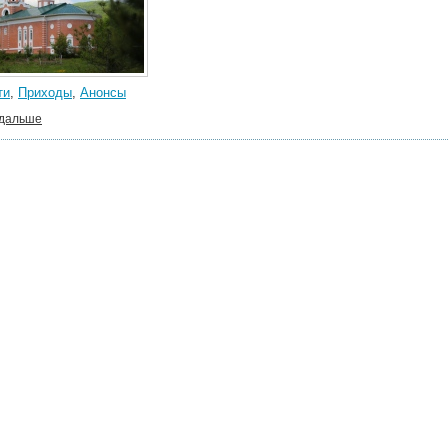
ти
,
Приходы
,
Анонсы
 дальше