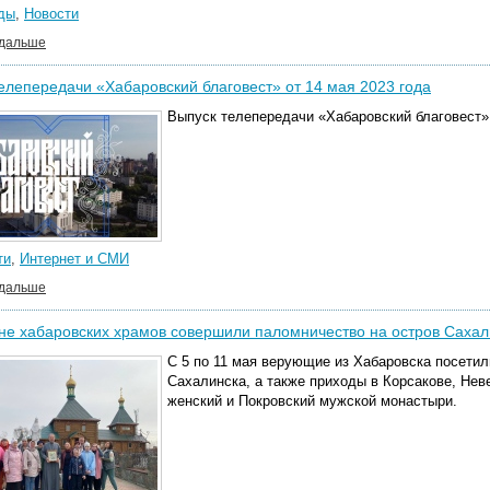
ды
,
Новости
 дальше
елепередачи «Хабаровский благовест» от 14 мая 2023 года
Выпуск телепередачи «Хабаровский благовест» 
ти
,
Интернет и СМИ
 дальше
е хабаровских храмов совершили паломничество на остров Саха
С 5 по 11 мая верующие из Хабаровска посет
Сахалинска, а также приходы в Корсакове, Нев
женский и Покровский мужской монастыри.