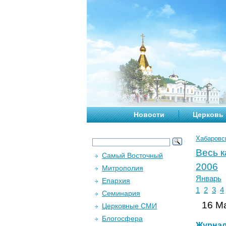
Новости
Церковь
Хабаровс
Весь 
Самый Восточный
2006
Митрополия
Январь
Епархия
1
2
3
4
Семинария
16 Ма
Церковные СМИ
Блогосфера
Журна