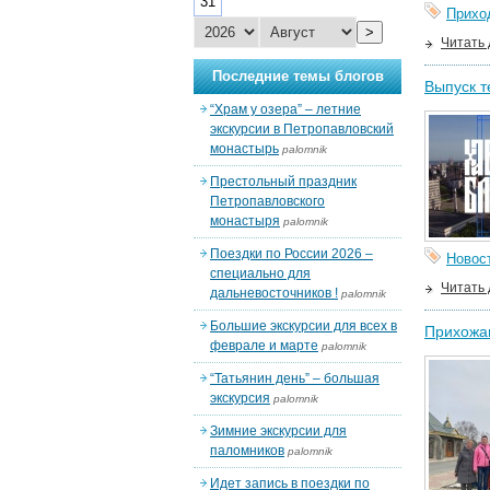
31
Прихо
>
Читать
Последние темы блогов
Выпуск т
“Храм у озера” – летние
экскурсии в Петропавловский
монастырь
palomnik
Престольный праздник
Петропавловского
монастыря
palomnik
Поездки по России 2026 –
Новос
специально для
Читать
дальневосточников !
palomnik
Большие экскурсии для всех в
Прихожан
феврале и марте
palomnik
“Татьянин день” – большая
экскурсия
palomnik
Зимние экскурсии для
паломников
palomnik
Идет запись в поездки по