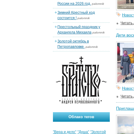
России на 2026 год.
palomnik
Зимний Крестный ход
Новос
состоится !
palomnik
Читать
Престольный праздник у
Архангела Михаила
palomnik
Дети вос
Золотой октябрь в
Петропавловке.
palomnik
Новос
Читать
Приглаша
Облако тегов
"Вера и дело"
"Душа"
"Золотой