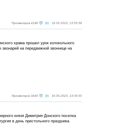
Просмотров 4188
(0)
16.05.2023, 13:55:58
инского храма прошел урок колокольного
е звонарей на передвижной звоннице на
Просмотров 3440
(0)
16.05.2023, 13:30:55
оверного князя Димитрия Донского поселка
ургия в день престольного праздника.