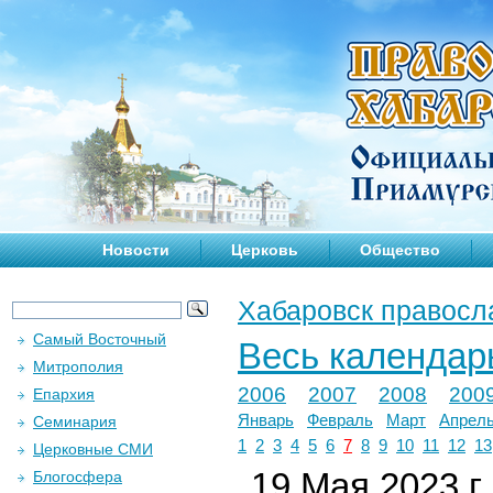
Новости
Церковь
Общество
Хабаровск правосл
Самый Восточный
Весь календар
Митрополия
2006
2007
2008
200
Епархия
Январь
Февраль
Март
Апрел
Семинария
1
2
3
4
5
6
7
8
9
10
11
12
13
Церковные СМИ
19 Мая 2023 г.
Блогосфера