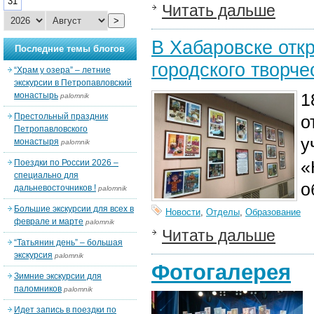
31
Читать дальше
>
В Хабаровске отк
Последние темы блогов
городского творче
“Храм у озера” – летние
экскурсии в Петропавловский
1
монастырь
palomnik
Престольный праздник
о
Петропавловского
у
монастыря
palomnik
«
Поездки по России 2026 –
специально для
о
дальневосточников !
palomnik
Большие экскурсии для всех в
Новости
,
Отделы
,
Образование
феврале и марте
palomnik
Читать дальше
“Татьянин день” – большая
экскурсия
palomnik
Фотогалерея
Зимние экскурсии для
паломников
palomnik
Идет запись в поездки по