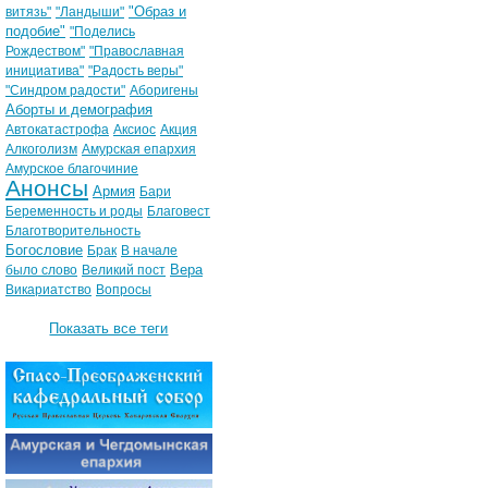
"Образ и
витязь"
"Ландыши"
подобие"
"Поделись
Рождеством"
"Православная
инициатива"
"Радость веры"
"Синдром радости"
Аборигены
Аборты и демография
Автокатастрофа
Аксиос
Акция
Алкоголизм
Амурская епархия
Амурское благочиние
Анонсы
Армия
Бари
Беременность и роды
Благовест
Благотворительность
Богословие
Брак
В начале
Вера
было слово
Великий пост
Викариатство
Вопросы
Показать все теги