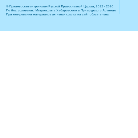
© Приамурская митрополия Русской Православной Церкви, 2012 - 2026
По благословению Митрополита Хабаровского и Приамурского Артемия.
При копировании материалов активная ссылка на сайт обязательна.