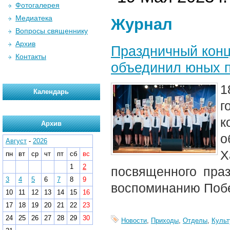
Фотогалерея
Медиатека
Журнал
Вопросы священнику
Архив
Праздничный кон
Контакты
объединил юных п
1
Календарь
г
к
Архив
Август
-
2026
Х
пн
вт
ср
чт
пт
сб
вс
1
2
посвященного пра
3
4
5
6
7
8
9
воспоминанию Побе
10
11
12
13
14
15
16
17
18
19
20
21
22
23
24
25
26
27
28
29
30
Новости
,
Приходы
,
Отделы
,
Культ