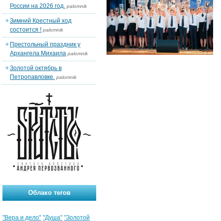
России на 2026 год.
palomnik
Зимний Крестный ход
состоится !
palomnik
Престольный праздник у
Архангела Михаила
palomnik
Золотой октябрь в
Петропавловке.
palomnik
Облако тегов
"Вера и дело"
"Душа"
"Золотой