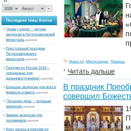
31
Г
>
н
Последние темы блогов
«
“Храм у озера” – летние
п
экскурсии в Петропавловский
монастырь
palomnik
п
Престольный праздник
Петропавловского
монастыря
palomnik
Новости
,
Милосердие
,
Помощь
Поездки по России 2026 –
Читать дальше
специально для
дальневосточников !
palomnik
В праздник Преоб
Большие экскурсии для всех в
феврале и марте
palomnik
совершил Божест
“Татьянин день” – большая
экскурсия
1
palomnik
Зимние экскурсии для
П
паломников
palomnik
м
Идет запись в поездки по