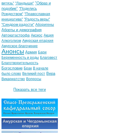
"Образ и
витязь"
"Ландыши"
подобие"
"Поделись
Рождеством"
"Православная
инициатива"
"Радость веры"
"Синдром радости"
Аборигены
Аборты и демография
Автокатастрофа
Аксиос
Акция
Алкоголизм
Амурская епархия
Амурское благочиние
Анонсы
Армия
Бари
Беременность и роды
Благовест
Благотворительность
Богословие
Брак
В начале
Вера
было слово
Великий пост
Викариатство
Вопросы
Показать все теги