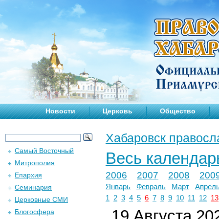
Новости
Церковь
Общество
Хабаровск правосл
Самый Восточный
Весь календар
Митрополия
2006
2007
2008
200
Епархия
Январь
Февраль
Март
Апрел
Семинария
1
2
3
4
5
6
7
8
9
10
11
12
13
Церковные СМИ
19 Августа 202
Блогосфера