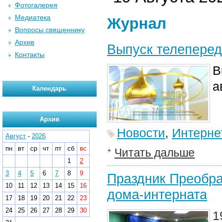
Фотогалерея
Медиатека
Журнал
Вопросы священнику
Архив
Выпуск телеперед
Контакты
В
а
Календарь
Архив
Новости
,
Интерне
Август
-
2026
пн
вт
ср
чт
пт
сб
вс
Читать дальше
1
2
3
4
5
6
7
8
9
Праздник Преобра
10
11
12
13
14
15
16
дома-интерната
17
18
19
20
21
22
23
24
25
26
27
28
29
30
1