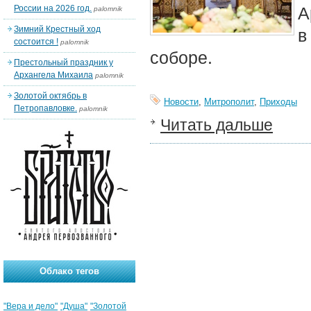
России на 2026 год.
А
palomnik
Зимний Крестный ход
в
состоится !
palomnik
соборе.
Престольный праздник у
Архангела Михаила
palomnik
Золотой октябрь в
Новости
,
Митрополит
,
Приходы
Петропавловке.
palomnik
Читать дальше
Облако тегов
"Вера и дело"
"Душа"
"Золотой