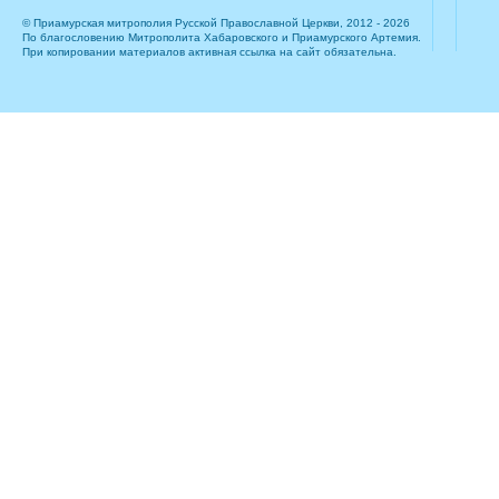
© Приамурская митрополия Русской Православной Церкви, 2012 - 2026
По благословению Митрополита Хабаровского и Приамурского Артемия.
При копировании материалов активная ссылка на сайт обязательна.