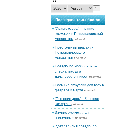
31
>
Последние темы блогов
“Храм у озера” – летние
экскурсии в Петропавловский
монастырь
palomnik
Престольный праздник
Петропавловского
монастыря
palomnik
Поездки по России 2026 –
специально для
дальневосточников !
palomnik
Большие экскурсии для всех в
феврале и марте
palomnik
“Татьянин день” – большая
экскурсия
palomnik
Зимние экскурсии для
паломников
palomnik
Идет запись в поездки по