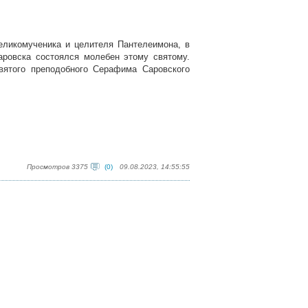
великомученика и целителя Пантелеимона, в
ровска состоялся молебен этому святому.
вятого преподобного Серафима Саровского
Просмотров 3375
(0)
09.08.2023, 14:55:55