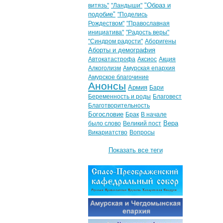
"Образ и
витязь"
"Ландыши"
подобие"
"Поделись
Рождеством"
"Православная
инициатива"
"Радость веры"
"Синдром радости"
Аборигены
Аборты и демография
Автокатастрофа
Аксиос
Акция
Алкоголизм
Амурская епархия
Амурское благочиние
Анонсы
Армия
Бари
Беременность и роды
Благовест
Благотворительность
Богословие
Брак
В начале
Вера
было слово
Великий пост
Викариатство
Вопросы
Показать все теги