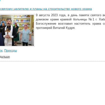
святому целителю и планы на строительство нового храма
9 августа 2023 года, в день памяти святого 
домовом храме краевой больницы №1 г. Хаба
Богослужение возглавил настоятель храма с
протоиерей Виталий Кудря.
ти
,
Приходы
 дальше