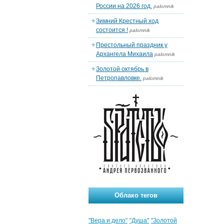
России на 2026 год.
palomnik
Зимний Крестный ход
состоится !
palomnik
Престольный праздник у
Архангела Михаила
palomnik
Золотой октябрь в
Петропавловке.
palomnik
Облако тегов
"Вера и дело"
"Душа"
"Золотой