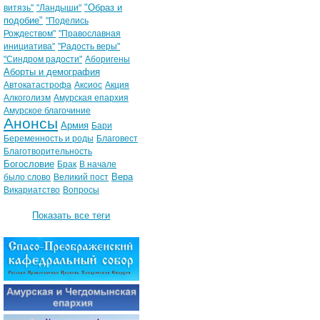
"Образ и
витязь"
"Ландыши"
подобие"
"Поделись
Рождеством"
"Православная
инициатива"
"Радость веры"
"Синдром радости"
Аборигены
Аборты и демография
Автокатастрофа
Аксиос
Акция
Алкоголизм
Амурская епархия
Амурское благочиние
Анонсы
Армия
Бари
Беременность и роды
Благовест
Благотворительность
Богословие
Брак
В начале
Вера
было слово
Великий пост
Викариатство
Вопросы
Показать все теги