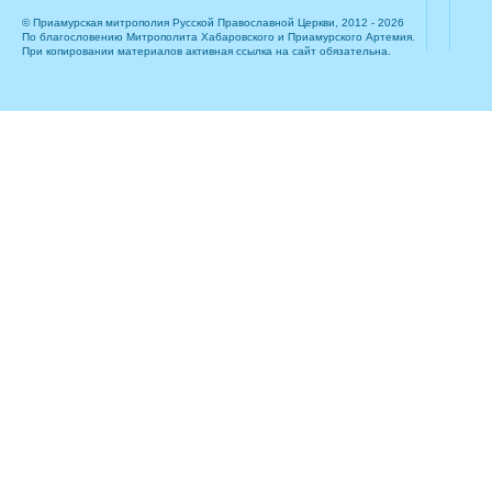
© Приамурская митрополия Русской Православной Церкви, 2012 - 2026
По благословению Митрополита Хабаровского и Приамурского Артемия.
При копировании материалов активная ссылка на сайт обязательна.