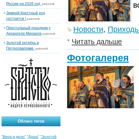
в
России на 2026 год.
palomnik
Зимний Крестный ход
состоится !
palomnik
Новости
,
Приход
Престольный праздник у
Архангела Михаила
palomnik
Читать дальше
Золотой октябрь в
Петропавловке.
palomnik
Фотогалерея
Облако тегов
"Вера и дело"
"Душа"
"Золотой