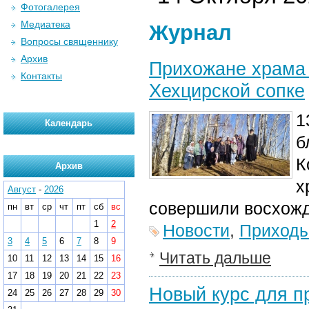
Фотогалерея
Медиатека
Журнал
Вопросы священнику
Архив
Прихожане храма 
Контакты
Хехцирской сопке
1
Календарь
б
К
Архив
х
Август
-
2026
совершили восхожд
пн
вт
ср
чт
пт
сб
вс
1
2
Новости
,
Приход
3
4
5
6
7
8
9
Читать дальше
10
11
12
13
14
15
16
17
18
19
20
21
22
23
Новый курс для п
24
25
26
27
28
29
30