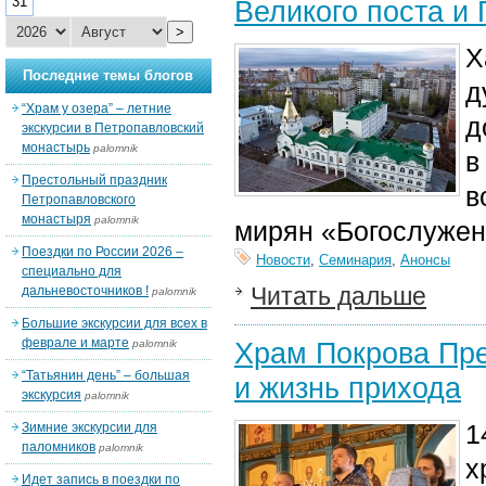
31
Великого поста и
>
Х
Последние темы блогов
д
“Храм у озера” – летние
д
экскурсии в Петропавловский
монастырь
palomnik
в
Престольный праздник
в
Петропавловского
монастыря
palomnik
мирян «Богослуже
Поездки по России 2026 –
Новости
,
Семинария
,
Анонсы
специально для
Читать дальше
дальневосточников !
palomnik
Большие экскурсии для всех в
феврале и марте
Храм Покрова Пре
palomnik
“Татьянин день” – большая
и жизнь прихода
экскурсия
palomnik
1
Зимние экскурсии для
паломников
palomnik
х
Идет запись в поездки по