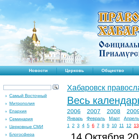
Новости
Церковь
Общество
Хабаровск правосл
Самый Восточный
Весь календар
Митрополия
2006
2007
2008
200
Епархия
Январь
Февраль
Март
Апрел
Семинария
1
2
3
4
5
6
7
8
9
10
11
12
13
Церковные СМИ
14 Октября 202
Блогосфера