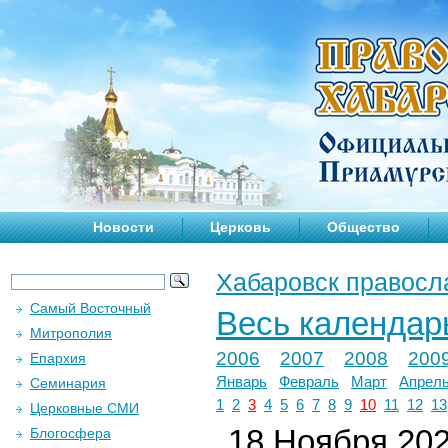
Новости
Церковь
Общество
Хабаровск правосл
Самый Восточный
Весь календар
Митрополия
2006
2007
2008
200
Епархия
Январь
Февраль
Март
Апрел
Семинария
1
2
3
4
5
6
7
8
9
10
11
12
13
Церковные СМИ
18 Ноября 2024
Блогосфера