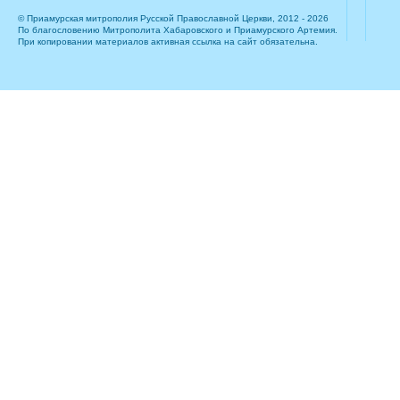
© Приамурская митрополия Русской Православной Церкви, 2012 - 2026
По благословению Митрополита Хабаровского и Приамурского Артемия.
При копировании материалов активная ссылка на сайт обязательна.