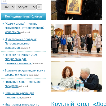
31
>
Последние темы блогов
“Храм у озера” – летние
экскурсии в Петропавловский
монастырь
palomnik
Престольный праздник
Петропавловского
монастыря
palomnik
Поездки по России 2026 –
специально для
дальневосточников !
palomnik
Большие экскурсии для всех в
феврале и марте
palomnik
“Татьянин день” – большая
экскурсия
palomnik
Зимние экскурсии для
паломников
palomnik
Круглый стол «До
Идет запись в поездки по