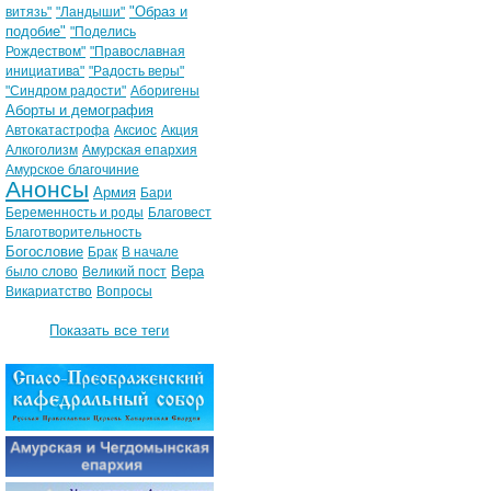
"Образ и
витязь"
"Ландыши"
подобие"
"Поделись
Рождеством"
"Православная
инициатива"
"Радость веры"
"Синдром радости"
Аборигены
Аборты и демография
Автокатастрофа
Аксиос
Акция
Алкоголизм
Амурская епархия
Амурское благочиние
Анонсы
Армия
Бари
Беременность и роды
Благовест
Благотворительность
Богословие
Брак
В начале
Вера
было слово
Великий пост
Викариатство
Вопросы
Показать все теги