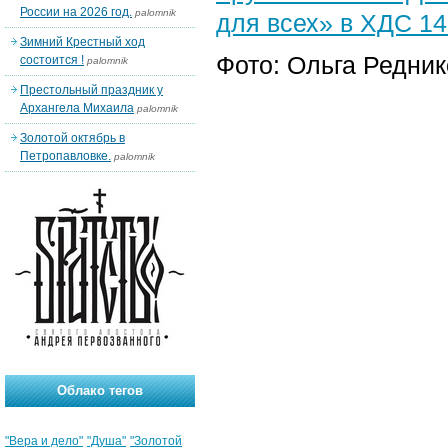
России на 2026 год.
palomnik
для всех» в ХДС 14
Зимний Крестный ход
Фото: Ольга Редни
состоится !
palomnik
Престольный праздник у
Архангела Михаила
palomnik
Золотой октябрь в
Петропавловке.
palomnik
Облако тегов
"Вера и дело"
"Душа"
"Золотой