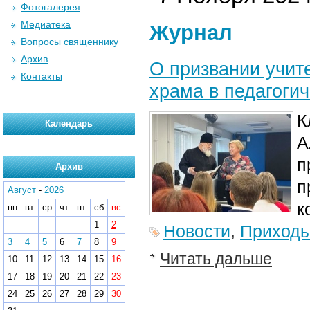
Фотогалерея
Медиатека
Журнал
Вопросы священнику
Архив
О призвании учит
Контакты
храма в педагоги
К
Календарь
А
п
Архив
п
Август
-
2026
к
пн
вт
ср
чт
пт
сб
вс
1
2
Новости
,
Приход
3
4
5
6
7
8
9
Читать дальше
10
11
12
13
14
15
16
17
18
19
20
21
22
23
24
25
26
27
28
29
30