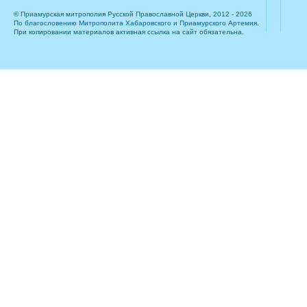
© Приамурская митрополия Русской Православной Церкви, 2012 - 2026
По благословению Митрополита Хабаровского и Приамурского Артемия.
При копировании материалов активная ссылка на сайт обязательна.