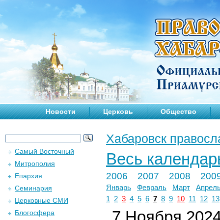
Новости
Церковь
Общество
Хабаровск правосл
Самый Восточный
Весь календар
Митрополия
2006
2007
2008
200
Епархия
Январь
Февраль
Март
Апрел
Семинария
1
2
3
4
5
6
7
8
9
10
11
12
13
Церковные СМИ
7 Ноября 2024 
Блогосфера