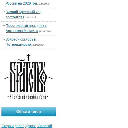
России на 2026 год.
palomnik
Зимний Крестный ход
состоится !
palomnik
Престольный праздник у
Архангела Михаила
palomnik
Золотой октябрь в
Петропавловке.
palomnik
Облако тегов
"Вера и дело"
"Душа"
"Золотой