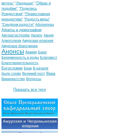
"Образ и
витязь"
"Ландыши"
подобие"
"Поделись
Рождеством"
"Православная
инициатива"
"Радость веры"
"Синдром радости"
Аборигены
Аборты и демография
Автокатастрофа
Аксиос
Акция
Алкоголизм
Амурская епархия
Амурское благочиние
Анонсы
Армия
Бари
Беременность и роды
Благовест
Благотворительность
Богословие
Брак
В начале
Вера
было слово
Великий пост
Викариатство
Вопросы
Показать все теги