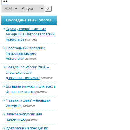
31
>
Последние темы блогов
“Храм у озера” – летние
экскурсии в Петропавловский
монастырь
palomnik
Престольный праздник
Петропавловского
монастыря
palomnik
Поездки по России 2026 –
специально для
дальневосточников !
palomnik
Большие экскурсии для всех в
феврале и марте
palomnik
“Татьянин день” – большая
экскурсия
palomnik
Зимние экскурсии для
паломников
palomnik
Идет запись в поездки по