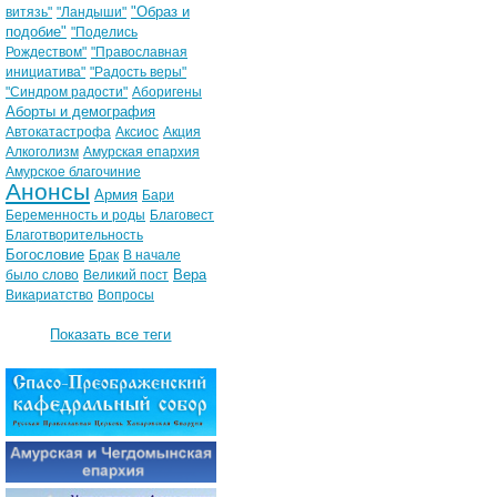
"Образ и
витязь"
"Ландыши"
подобие"
"Поделись
Рождеством"
"Православная
инициатива"
"Радость веры"
"Синдром радости"
Аборигены
Аборты и демография
Автокатастрофа
Аксиос
Акция
Алкоголизм
Амурская епархия
Амурское благочиние
Анонсы
Армия
Бари
Беременность и роды
Благовест
Благотворительность
Богословие
Брак
В начале
Вера
было слово
Великий пост
Викариатство
Вопросы
Показать все теги