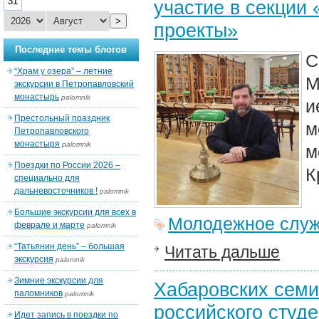
31
участие в секции
>
проекты»
Последние темы блогов
С
“Храм у озера” – летние
М
экскурсии в Петропавловский
монастырь
palomnik
и
Престольный праздник
м
Петропавловского
монастыря
palomnik
м
Поездки по России 2026 –
К
специально для
дальневосточников !
palomnik
Большие экскурсии для всех в
Молодежное слу
феврале и марте
palomnik
“Татьянин день” – большая
Читать дальше
экскурсия
palomnik
Зимние экскурсии для
Хабаровских семи
паломников
palomnik
российского студ
Идет запись в поездки по