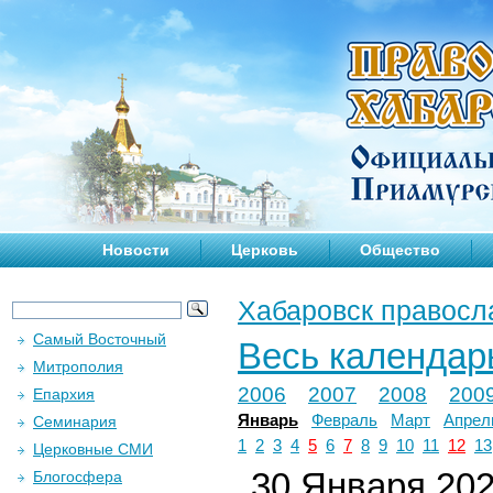
Новости
Церковь
Общество
Хабаровск правосл
Самый Восточный
Весь календар
Митрополия
2006
2007
2008
200
Епархия
Январь
Февраль
Март
Апрел
Семинария
1
2
3
4
5
6
7
8
9
10
11
12
13
Церковные СМИ
30 Января 2025
Блогосфера