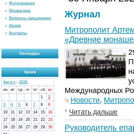
Фотогалерея
Медиатека
Журнал
Вопросы священнику
Архив
Митрополит Артем
Контакты
«Древние монашес
2
Календарь
П
н
Архив
у
Август
-
2026
Международных Рож
пн
вт
ср
чт
пт
сб
вс
1
2
Новости
,
Митропо
3
4
5
6
7
8
9
Читать дальше
10
11
12
13
14
15
16
17
18
19
20
21
22
23
Руководитель епа
24
25
26
27
28
29
30