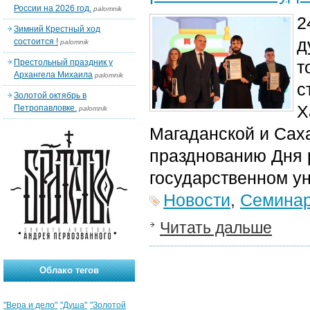
России на 2026 год.
palomnik
2
Зимний Крестный ход
д
состоится !
palomnik
Престольный праздник у
т
Архангела Михаила
palomnik
с
Золотой октябрь в
Х
Петропавловке.
palomnik
Магаданской и Сах
празднованию Дня 
государственном у
Новости
,
Семина
Читать дальше
Облако тегов
"Вера и дело"
"Душа"
"Золотой