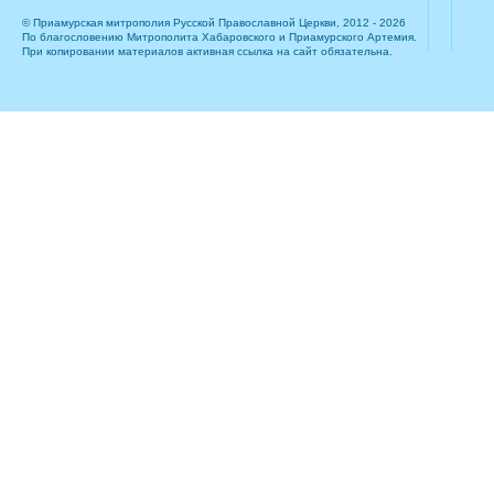
© Приамурская митрополия Русской Православной Церкви, 2012 - 2026
По благословению Митрополита Хабаровского и Приамурского Артемия.
При копировании материалов активная ссылка на сайт обязательна.