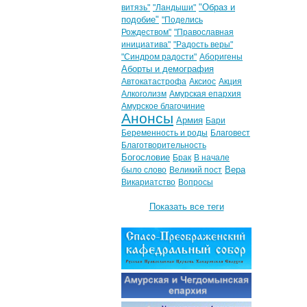
"Образ и
витязь"
"Ландыши"
подобие"
"Поделись
Рождеством"
"Православная
инициатива"
"Радость веры"
"Синдром радости"
Аборигены
Аборты и демография
Автокатастрофа
Аксиос
Акция
Алкоголизм
Амурская епархия
Амурское благочиние
Анонсы
Армия
Бари
Беременность и роды
Благовест
Благотворительность
Богословие
Брак
В начале
Вера
было слово
Великий пост
Викариатство
Вопросы
Показать все теги