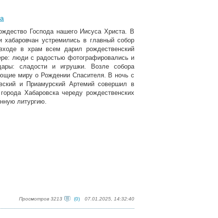
ва
ождество Господа нашего Иисуса Христа. В
и хабаровчан устремились в главный собор
входе в храм всем дарил рождественский
ере: люди с радостью фотографировались и
ары: сладости и игрушки. Возле собора
ющие миру о Рождении Спасителя. В ночь с
овский и Приамурский Артемий совершил в
города Хабаровска череду рождественских
нную литургию.
Просмотров 3213
(0)
07.01.2025, 14:32:40