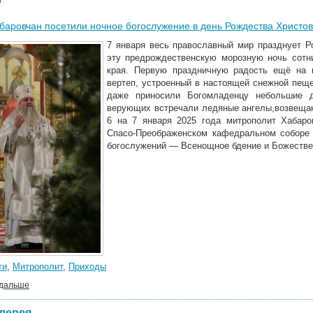
баровчан посетили ночное богослужение в день Рождества Христо
7 января весь православный мир празднует Р
эту предрождественскую морозную ночь сотн
края. Первую праздничную радость ещё на 
вертеп, устроенный в настоящей снежной пещ
даже приносили Богомладенцу небольшие д
верующих встречали ледяные ангелы,возвеща
6 на 7 января 2025 года митрополит Хабар
Спасо-Преображенском кафедральном соборе 
богослужений ― Всенощное бдение и Божестве
ти
,
Митрополит
,
Приходы
 дальше
лерея