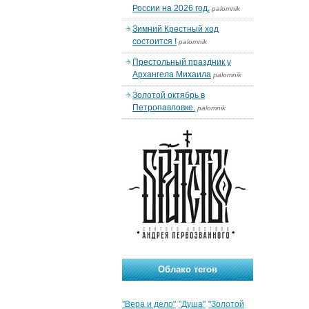
России на 2026 год.
palomnik
Зимний Крестный ход
состоится !
palomnik
Престольный праздник у
Архангела Михаила
palomnik
Золотой октябрь в
Петропавловке.
palomnik
Облако тегов
"Вера и дело"
"Душа"
"Золотой