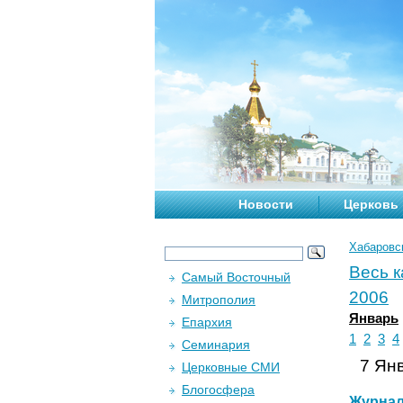
Новости
Церковь
Хабаровс
Весь 
Самый Восточный
2006
Митрополия
Январь
Епархия
1
2
3
4
Семинария
7 Янв
Церковные СМИ
Блогосфера
Журна