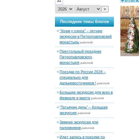
31
>
Последние темы блогов
“Храм у озера” – летние
экскурсии в Петропавловский
монастырь
palomnik
Престольный праздник
Петропавловского
монастыря
palomnik
Поездки по России 2026 –
специально для
дальневосточников !
palomnik
Большие экскурсии для всех в
феврале и марте
palomnik
“Татьянин день” – большая
экскурсия
palomnik
Зимние экскурсии для
паломников
palomnik
Идет запись в поездки по