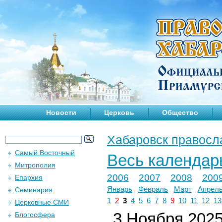
Новости
Церковь
Общество
Хабаровск правосл
Самый Восточный
Весь календар
Митрополия
2006
2007
2008
200
Епархия
Январь
Февраль
Март
Апрел
Семинария
1
2
3
4
5
6
7
8
9
10
11
12
13
Церковные СМИ
3 Ноября 2025 
Блогосфера