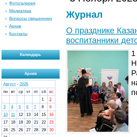
Фотогалерея
Медиатека
Журнал
Вопросы священнику
Архив
О празднике Каза
Контакты
воспитанники дет
1
Календарь
Н
Р
Архив
н
Август
-
2026
п
пн
вт
ср
чт
пт
сб
вс
1
2
3
4
5
6
7
8
9
10
11
12
13
14
15
16
17
18
19
20
21
22
23
24
25
26
27
28
29
30