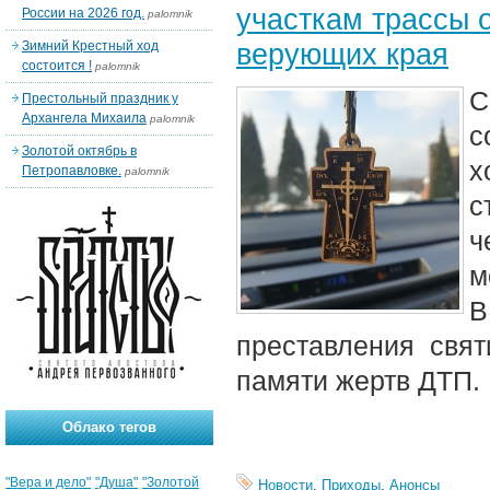
участкам трассы 
России на 2026 год.
palomnik
верующих края
Зимний Крестный ход
состоится !
palomnik
С
Престольный праздник у
Архангела Михаила
palomnik
с
Золотой октябрь в
х
Петропавловке.
palomnik
с
ч
м
В
преставления свя
памяти жертв ДТП.
Облако тегов
"Вера и дело"
"Душа"
"Золотой
Новости
,
Приходы
,
Анонсы