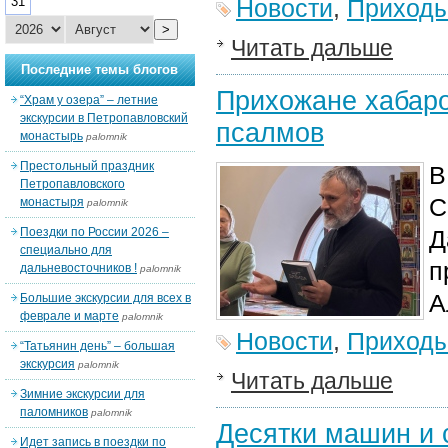
31
Новости
,
Приход
>
Читать дальше
Последние темы блогов
Прихожане хабаро
“Храм у озера” – летние
экскурсии в Петропавловский
псалмов
монастырь
palomnik
Престольный праздник
В
Петропавловского
С
монастыря
palomnik
Поездки по России 2026 –
Д
специально для
п
дальневосточников !
palomnik
А
Большие экскурсии для всех в
феврале и марте
palomnik
Новости
,
Приход
“Татьянин день” – большая
экскурсия
palomnik
Читать дальше
Зимние экскурсии для
паломников
palomnik
Десятки машин и 
Идет запись в поездки по