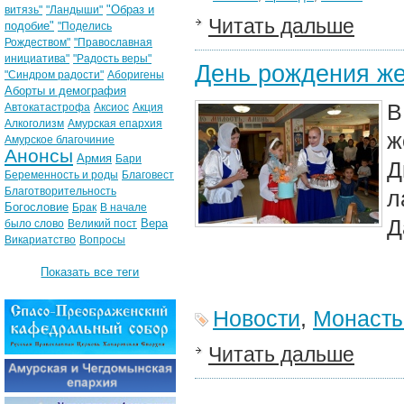
"Образ и
витязь"
"Ландыши"
Читать дальше
подобие"
"Поделись
Рождеством"
"Православная
инициатива"
"Радость веры"
День рождения же
"Синдром радости"
Аборигены
Аборты и демография
В
Автокатастрофа
Аксиос
Акция
Алкоголизм
Амурская епархия
ж
Амурское благочиние
Анонсы
Армия
Бари
Д
Беременность и роды
Благовест
Благотворительность
Богословие
Брак
В начале
Д
Вера
было слово
Великий пост
Викариатство
Вопросы
Показать все теги
Новости
,
Монаст
Читать дальше