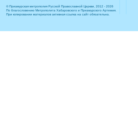
© Приамурская митрополия Русской Православной Церкви, 2012 - 2026
По благословению Митрополита Хабаровского и Приамурского Артемия.
При копировании материалов активная ссылка на сайт обязательна.