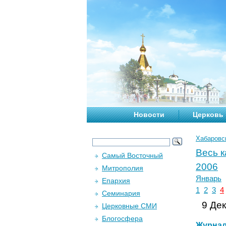
Новости
Церковь
Хабаровс
Весь 
Самый Восточный
2006
Митрополия
Январь
Епархия
1
2
3
4
Семинария
9 Дек
Церковные СМИ
Блогосфера
Журна