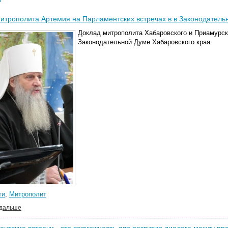
итрополита Артемия на Парламентских встречах в в Законодатель
Доклад митрополита Хабаровского и Приамурс
Законодательной Думе Хабаровского края.
ти
,
Митрополит
 дальше