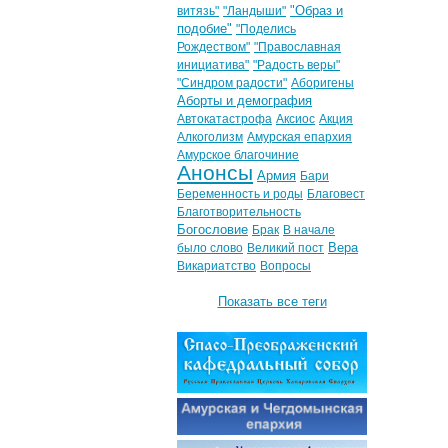
"Образ и
витязь"
"Ландыши"
подобие"
"Поделись
Рождеством"
"Православная
инициатива"
"Радость веры"
"Синдром радости"
Аборигены
Аборты и демография
Автокатастрофа
Аксиос
Акция
Алкоголизм
Амурская епархия
Амурское благочиние
Анонсы
Армия
Бари
Беременность и роды
Благовест
Благотворительность
Богословие
Брак
В начале
Вера
было слово
Великий пост
Викариатство
Вопросы
Показать все теги