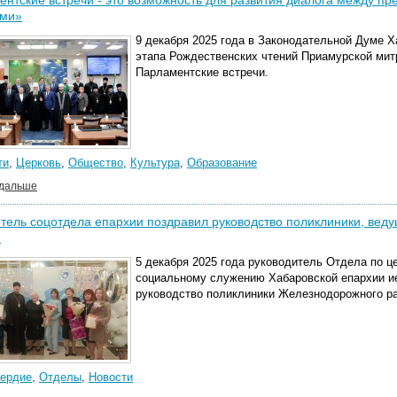
нтские встречи - это возможность для развития диалога между пр
ами»
9 декабря 2025 года в Законодательной Думе Х
этапа Рождественских чтений Приамурской ми
Парламентские встречи.
ти
,
Церковь
,
Общество
,
Культура
,
Образование
 дальше
тель соцотдела епархии поздравил руководство поликлиники, веду
м
5 декабря 2025 года руководитель Отдела по ц
социальному служению Хабаровской епархии и
руководство поликлиники
Железнодорожного р
ердие
,
Отделы
,
Новости