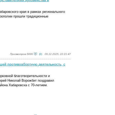
едставителями духовенства и
абаровского края в рамках регионального
трополии прошли традиционные
Просмотров 5896
(0)
09.12.2025, 22:21:47
щей противоабортную деятельность, с
ерковной благотворительности и
ерей Николай Ворожбит поздравил
айона Хабаровска
с 70-летием.