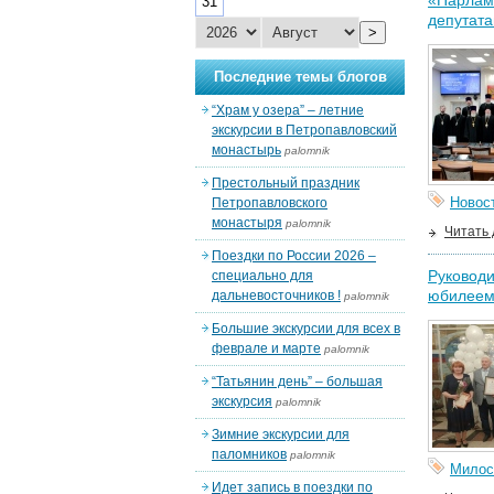
«Парламе
31
депутат
>
Последние темы блогов
“Храм у озера” – летние
экскурсии в Петропавловский
монастырь
palomnik
Престольный праздник
Новос
Петропавловского
монастыря
palomnik
Читать
Поездки по России 2026 –
Руководи
специально для
юбилее
дальневосточников !
palomnik
Большие экскурсии для всех в
феврале и марте
palomnik
“Татьянин день” – большая
экскурсия
palomnik
Зимние экскурсии для
паломников
palomnik
Милос
Идет запись в поездки по