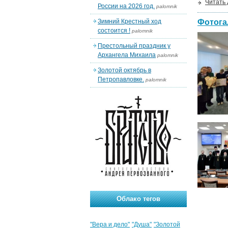
Читать
России на 2026 год.
palomnik
Зимний Крестный ход
Фотога
состоится !
palomnik
Престольный праздник у
Архангела Михаила
palomnik
Золотой октябрь в
Петропавловке.
palomnik
Облако тегов
"Вера и дело"
"Душа"
"Золотой