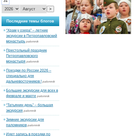
31
>
Последние темы блогов
“Храм у озера” – летние
экскурсии в Петропавловский
монастырь
palomnik
Престольный праздник
Петропавловского
монастыря
palomnik
Поездки по России 2026 –
специально для
дальневосточников !
palomnik
Большие экскурсии для всех в
феврале и марте
palomnik
“Татьянин день” – большая
экскурсия
palomnik
Зимние экскурсии для
паломников
palomnik
Идет запись в поездки по