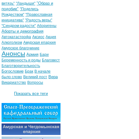
"Образ и
витязь"
"Ландыши"
подобие"
"Поделись
Рождеством"
"Православная
инициатива"
"Радость веры"
"Синдром радости"
Аборигены
Аборты и демография
Автокатастрофа
Аксиос
Акция
Алкоголизм
Амурская епархия
Амурское благочиние
Анонсы
Армия
Бари
Беременность и роды
Благовест
Благотворительность
Богословие
Брак
В начале
Вера
было слово
Великий пост
Викариатство
Вопросы
Показать все теги