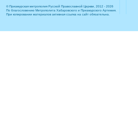
© Приамурская митрополия Русской Православной Церкви, 2012 - 2026
По благословению Митрополита Хабаровского и Приамурского Артемия.
При копировании материалов активная ссылка на сайт обязательна.