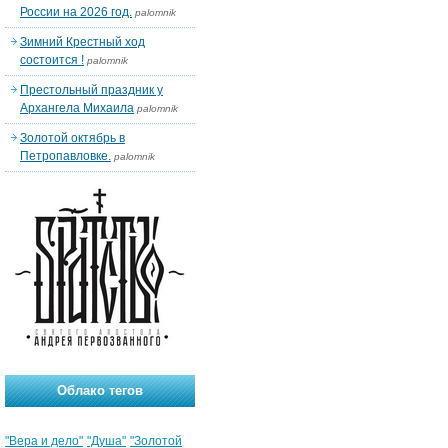
России на 2026 год.
palomnik
Зимний Крестный ход
состоится !
palomnik
Престольный праздник у
Архангела Михаила
palomnik
Золотой октябрь в
Петропавловке.
palomnik
Облако тегов
"Вера и дело"
"Душа"
"Золотой