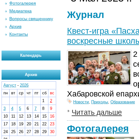
Фотогалерея
Медиатека
Журнал
Вопросы священнику
Архив
Квест-игра «Пасх
Контакты
воскресные школ
2
Календарь
с
в
Архив
о
Август
-
2026
Хабаровской епарх
пн
вт
ср
чт
пт
сб
вс
1
2
Новости
,
Приходы
,
Образование
3
4
5
6
7
8
9
Читать дальше
10
11
12
13
14
15
16
17
18
19
20
21
22
23
Фотогалерея
24
25
26
27
28
29
30