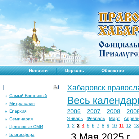
Новости
Церковь
Общество
Хабаровск правосл
Самый Восточный
Весь календар
Митрополия
2006
2007
2008
200
Епархия
Январь
Февраль
Март
Апрел
Семинария
1
2
3
4
5
6
7
8
9
10
11
12
13
Церковные СМИ
3 Мая 2025 г.
Блогосфера