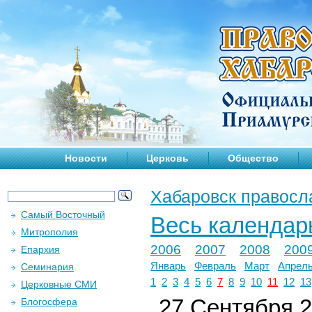
Новости
Церковь
Общество
Хабаровск правосл
Самый Восточный
Весь календар
Митрополия
2006
2007
2008
200
Епархия
Январь
Февраль
Март
Апрел
Семинария
1
2
3
4
5
6
7
8
9
10
11
12
13
Церковные СМИ
27 Сентября 2
Блогосфера