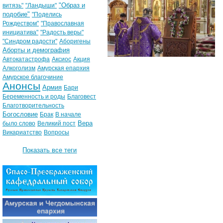
"Образ и
витязь"
"Ландыши"
подобие"
"Поделись
Рождеством"
"Православная
инициатива"
"Радость веры"
"Синдром радости"
Аборигены
Аборты и демография
Автокатастрофа
Аксиос
Акция
Алкоголизм
Амурская епархия
Амурское благочиние
Анонсы
Армия
Бари
Беременность и роды
Благовест
Благотворительность
Богословие
Брак
В начале
Вера
было слово
Великий пост
Викариатство
Вопросы
Показать все теги