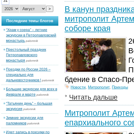
31
В канун праздник
>
митрополит Артем
Последние темы блогов
соборе края
“Храм у озера” – летние
экскурсии в Петропавловский
2
монастырь
palomnik
В
Престольный праздник
Петропавловского
Г
монастыря
palomnik
П
Поездки по России 2026 –
специально для
бдение в Спасо-Пр
дальневосточников !
palomnik
Новости
,
Митрополит
,
Приходы
Большие экскурсии для всех в
феврале и марте
palomnik
Читать дальше
“Татьянин день” – большая
экскурсия
palomnik
Митрополит Артем
Зимние экскурсии для
епархиального со
паломников
palomnik
Идет запись в поездки по