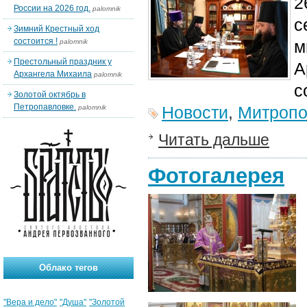
2
России на 2026 год.
palomnik
с
Зимний Крестный ход
состоится !
м
palomnik
Престольный праздник у
А
Архангела Михаила
palomnik
с
Золотой октябрь в
Петропавловке.
Новости
,
Митропо
palomnik
Читать дальше
Фотогалерея
Облако тегов
"Вера и дело"
"Душа"
"Золотой