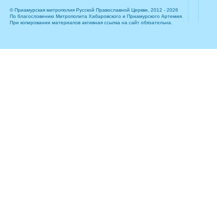
© Приамурская митрополия Русской Православной Церкви, 2012 - 2026
По благословению Митрополита Хабаровского и Приамурского Артемия.
При копировании материалов активная ссылка на сайт обязательна.