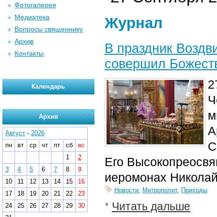
Фотогалерея
Медиатека
Журнал
Вопросы священнику
Архив
В праздник Воздв
Контакты
совершил Божест
2
Календарь
Ч
м
Архив
А
Август
-
2026
С
пн
вт
ср
чт
пт
сб
вс
1
2
Его Высокопреосвя
3
4
5
6
7
8
9
иеромонах Николай
10
11
12
13
14
15
16
Новости
,
Митрополит
,
Приходы
17
18
19
20
21
22
23
Читать дальше
24
25
26
27
28
29
30