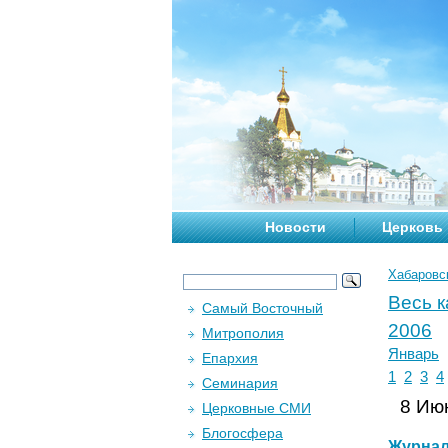
Новости
Церковь
Хабаровс
Весь 
Самый Восточный
2006
Митрополия
Январь
Епархия
1
2
3
4
Семинария
8 Июн
Церковные СМИ
Блогосфера
Журна