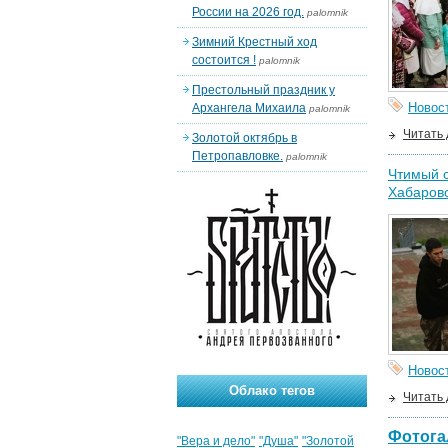
России на 2026 год.
palomnik
Зимний Крестный ход
состоится !
palomnik
Престольный праздник у
Новос
Архангела Михаила
palomnik
Читать
Золотой октябрь в
Петропавловке.
palomnik
Чтимый 
Хабаров
Новос
Облако тегов
Читать
Фотога
"Вера и дело"
"Душа"
"Золотой