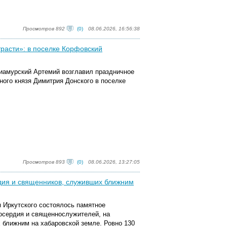
Просмотров 892
(0)
08.06.2026, 16:56:38
трасти»: в поселке Корфовский
риамурский Артемий возглавил праздничное
ного князя Димитрия Донского в поселке
Просмотров 893
(0)
08.06.2026, 13:27:05
рдия и священников, служивших ближним
я Иркутского состоялось памятное
осердия и священнослужителей, на
 ближним на хабаровской земле.
Ровно 130