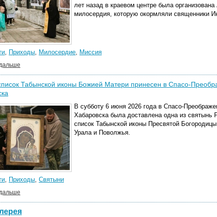
лет назад в краевом центре была организован
милосердия, которую окормляли священники Ин
ти
,
Приходы
,
Милосердие
,
Миссия
 дальше
список Табынской иконы Божией Матери принесен в Спасо-Преобр
ска
В субботу 6 июня 2026 года в Спасо-Преображ
Хабаровска была доставлена одна из святынь
список Табынской иконы Пресвятой Богородицы,
Урала и Поволжья.
ти
,
Приходы
,
Святыни
 дальше
лерея