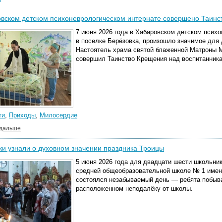
вском детском психоневрологическом интернате совершено Таин
7 июня 2026 года в Хабаровском детском псих
в поселке Берёзовка, произошло значимое для
Настоятель храма святой блаженной Матроны М
совершил Таинство Крещения над воспитанника
ти
,
Приходы
,
Милосердие
 дальше
и узнали о духовном значении праздника Троицы
5 июня 2026 года для двадцати шести школьн
средней общеобразовательной школе № 1 имени
состоялся незабываемый день — ребята побыва
расположенном неподалёку от школы.