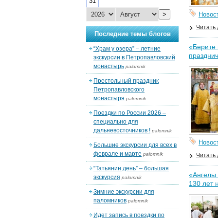
31
>
Новос
Читать
Последние темы блогов
«Берите 
“Храм у озера” – летние
праздни
экскурсии в Петропавловский
монастырь
palomnik
Престольный праздник
Петропавловского
монастыря
palomnik
Поездки по России 2026 –
специально для
дальневосточников !
palomnik
Новос
Большие экскурсии для всех в
феврале и марте
palomnik
Читать
“Татьянин день” – большая
«Ангелы 
экскурсия
palomnik
130 лет 
Зимние экскурсии для
паломников
palomnik
Идет запись в поездки по