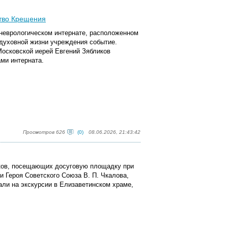
ство Крещения
оневрологическом интернате, расположенном
 духовной жизни учреждения событие.
осковской иерей Евгений Зябликов
ми интерната.
Просмотров 626
(0)
08.06.2026, 21:43:42
иков, посещающих досуговую площадку при
 Героя Советского Союза В. П. Чкалова,
ли на экскурсии в Елизаветинском храме,