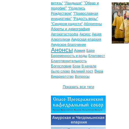
"Образ и
витязь"
"Ландыши"
подобие"
"Поделись
Рождеством"
"Православная
инициатива"
"Радость веры"
"Синдром радости"
Аборигены
Аборты и демография
Автокатастрофа
Аксиос
Акция
Алкоголизм
Амурская епархия
Амурское благочиние
Анонсы
Армия
Бари
Беременность и роды
Благовест
Благотворительность
Богословие
Брак
В начале
Вера
было слово
Великий пост
Викариатство
Вопросы
Показать все теги