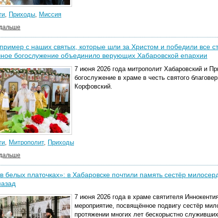
ти
,
Приходы
,
Миссия
 дальше
пример с наших святых, которые шли за Христом и победили все с
чное богослужение объединило верующих Хабаровской епархии
7 июня 2026 года митрополит Хабаровский и П
богослужение в храме в честь святого благовер
Корфовский.
ти
,
Митрополит
,
Приходы
 дальше
в белых платочках»: в Хабаровске почтили память сестёр милосе
назад
7 июня 2026 года в храме святителя Иннокенти
мероприятие, посвящённое подвигу сестёр мил
протяжении многих лет бескорыстно служивших