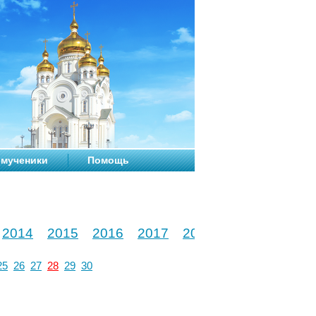
мученики
Помощь
2014
2015
2016
2017
2018
2019
2020
25
26
27
28
29
30