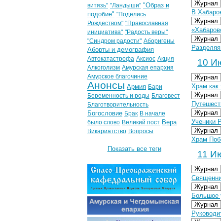
Журнал
"Образ и
витязь"
"Ландыши"
В Хабаро
подобие"
"Поделись
Журнал
Рождеством"
"Православная
«Хабаровс
инициатива"
"Радость веры"
Журнал
"Синдром радости"
Аборигены
Разделяя
Аборты и демография
Автокатастрофа
Аксиос
Акция
10 Ию
Алкоголизм
Амурская епархия
Амурское благочиние
Журнал
Анонсы
Храм как
Армия
Бари
Журнал
Беременность и роды
Благовест
Путешест
Благотворительность
Журнал
Богословие
Брак
В начале
Ученики 
Вера
было слово
Великий пост
Журнал
Викариатство
Вопросы
Храм Поб
Показать все теги
11 Ию
Журнал
Священни
Журнал
Большое 
Журнал
Руководи