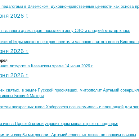
с педагогами в Вяземском: духовно-нравственные ценности как основа 
ня 2026 г.
 главного храма края: посылки в зону СВО и сладкий мастер-класс
ники «Петрынинского центра» посетили часовню святого воина Виктора 
ня 2026 г.
ерея
ная литургия в Казанском храме 14 июня 2026 г.
ня 2026 г.
сех святых, в земле Русской просиявших, митрополит Артемий совершил
й иконы Божией Матери
атели воскресных школ Хабаровска познакомились с площадкой для за
я икона Царской семьи украсит храм монастырского подворья
амяти и скорби митрополит Артемий совершит литию по павшим воинам