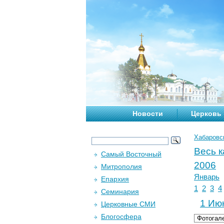
Новости
Церковь
Хабаровс
Весь 
Самый Восточный
2006
Митрополия
Январь
Епархия
1
2
3
4
Семинария
1 Июн
Церковные СМИ
Блогосфера
Фотогал