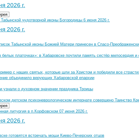
я 2026 г.
ерея
 Табынской чудотворной иконы Богородицы 6 июня 2026 г.
я 2026 г.
писок Табынской иконы Божией Матери принесен в Спасо-Преображенск
в белых платочках»: в Хабаровске почтили память сестёр милосердия и
ример с наших святых, которые шли за Христом и победили все страсти
ение объединило верующих Хабаровской епархии
и узнали о духовном значении праздника Троицы
вском детском психоневрологическом интернате совершено Таинство К
ерея
ная литургия в п.Корфовском 07 июня 2026 г.
я 2026 г.
вске готовятся встречать мощи Киево-Печерских отцов