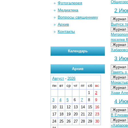
Общегоро
Фотогалерея
2 Июн
Медиатека
Вопросы священнику
Журнал
Архив
Выпуск т
Журнал
Контакты
Митрополи
поселке 
Журнал
Хабаровс
Календарь
3 Июн
Журнал
Архив
Память о 
Журнал
Август
-
2026
Монастыр
пн
вт
ср
чт
пт
сб
вс
Журнал
1
2
Храм Але
3
4
5
6
7
8
9
4 Июн
10
11
12
13
14
15
16
Журнал
17
18
19
20
21
22
23
В Елизав
Журнал
24
25
26
27
28
29
30
«Хабаровс