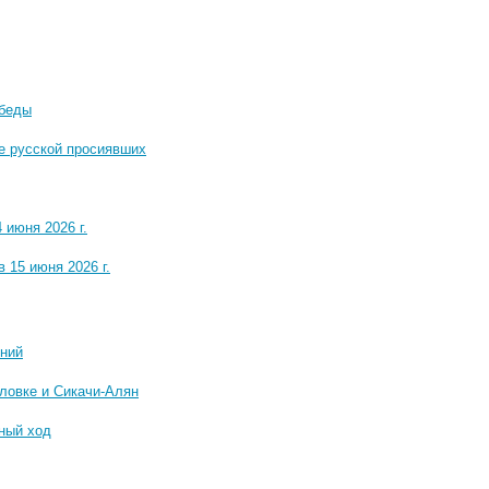
обеды
е русской просиявших
июня 2026 г.
 15 июня 2026 г.
ений
ловке и Сикачи-Алян
ный ход