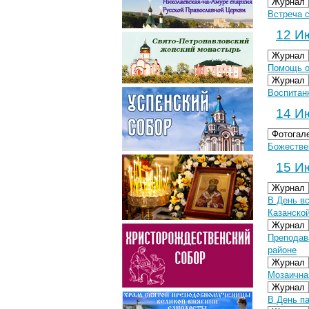
Журнал
Встреча 
12 Ию
Журнал
Помощь от
Журнал
Воспитан
14 Ию
Фотогал
Божествен
15 Ию
Журнал
В День в
Казанско
Журнал
Преподав
районе
Журнал
Мозаична
Журнал
В День п