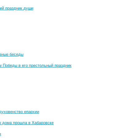
ий праздник души
овные беседы
м Победы в его престольный праздник
духовенство епархии
го дома прошла в Хабаровске
н