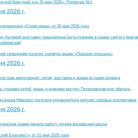
дской Крестный ход 31 мая 2026 г. Репортаж №1
я 2026 г.
елепередачи «Слово веры» от 30 мая 2026 года
т Артемий возглавит праздничное богослужение в храме святого благов
Корфовский
кий священник посетил хоровую акцию «Поющая площадь»
я 2026 г.
сёстрах милосердия: лития, выставка и живая история подвига
ь глазами детей: юные художники рисуют Петропавловскую обитель
ксандра Невского посетили руководители детских хоровых коллективов
я 2026 г.
етинском храме начала работу летняя воскресная школа
кий Благовест» от 31 мая 2026 года