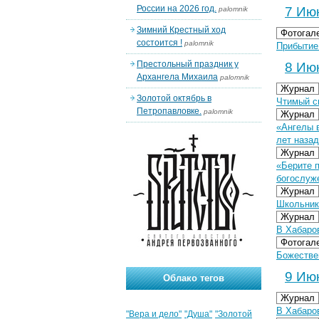
России на 2026 год.
7 Июн
palomnik
Зимний Крестный ход
Фотогал
состоится !
palomnik
Прибытие
Престольный праздник у
8 Июн
Архангела Михаила
palomnik
Журнал
Золотой октябрь в
Чтимый с
Петропавловке.
palomnik
Журнал
«Ангелы 
лет назад
Журнал
«Берите п
богослуж
Журнал
Школьник
Журнал
В Хабаро
Фотогал
Божествен
9 Июн
Облако тегов
Журнал
В Хабаро
"Вера и дело"
"Душа"
"Золотой