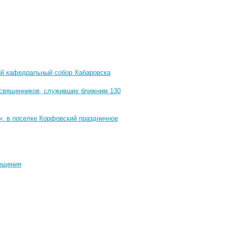
ий кафедральный собор Хабаровска
 священников, служивших ближним 130
»: в поселке Корфовский праздничное
рещения