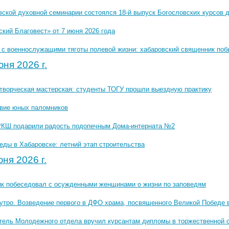
вской духовной семинарии состоялся 18-й выпуск Богословских курсов 
кий Благовест» от 7 июня 2026 года
 с военнослужащими тяготы полевой жизни: хабаровский священник поб
ня 2026 г.
 творческая мастерская: студенты ТОГУ прошли выездную практику
вие юных паломников
РКШ подарили радость подопечным Дома-интерната №2
еды в Хабаровске: летний этап строительства
ня 2026 г.
к побеседовал с осужденными женщинами о жизни по заповедям
утро. Возведение первого в ДФО храма, посвященного Великой Победе 
тель Молодежного отдела вручил курсантам дипломы в торжественной 