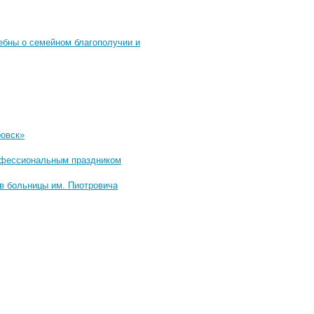
ебны о семейном благополучии и
ровск»
рофессиональным праздником
в больницы им. Пиотровича