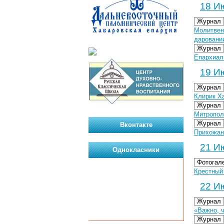
18 Ию
Журнал
Молитвен
даровани
Журнал
Епархиал
19 Ию
Журнал
Клирик Х
Журнал
Митропол
Журнал
Вконтакте
Прихожан
21 Ию
Однокласники
Фотогал
Крестный 
22 Ию
Журнал
«Важно, 
Журнал