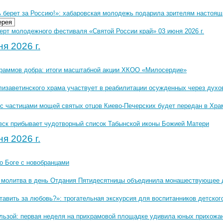
ь берет за Россию!»: хабаровская молодежь подарила зрителям настоящ
ерея
ерт молодежного фестиваля «Святой России край» 03 июня 2026 г.
я 2026 г.
граммов добра: итоги масштабной акции ХКОО «Милосердие»
лизаветинского храма участвует в реабилитации осужденных через дух
с частицами мощей святых отцов Киево-Печерских будет передан в Хра
вск прибывает чудотворный список Табынской иконы Божией Матери
я 2026 г.
о Боге с новобранцами
 молитва в день Отдания Пятидесятницы объединила монашествующее 
тавить за любовь?»: трогательная экскурсия для воспитанников детско
ользой: первая неделя на прихрамовой площадке удивила юных прихожа