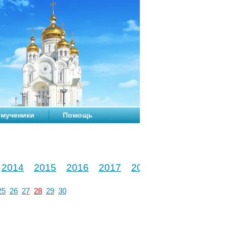
мученики
Помощь
2014
2015
2016
2017
2018
2019
2020
25
26
27
28
29
30