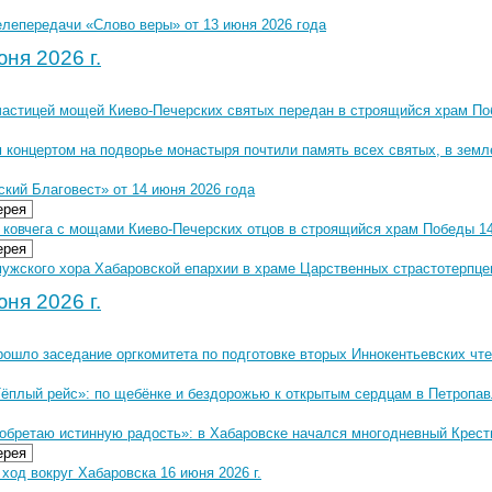
елепередачи «Слово веры» от 13 июня 2026 года
ня 2026 г.
 частицей мощей Киево-Печерских святых передан в строящийся храм П
 концертом на подворье монастыря почтили память всех святых, в земл
кий Благовест» от 14 июня 2026 года
ерея
 ковчега с мощами Киево-Печерских отцов в строящийся храм Победы 14 
ерея
ужского хора Хабаровской епархии в храме Царственных страстотерпцев
ня 2026 г.
рошло заседание оргкомитета по подготовке вторых Иннокентьевских чт
Тёплый рейс»: по щебёнке и бездорожью к открытым сердцам в Петропав
 обретаю истинную радость»: в Хабаровске начался многодневный Крест
ерея
ход вокруг Хабаровска 16 июня 2026 г.