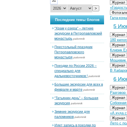
31
Журнал
«Гордост
>
Фотогал
Гала-конц
Последние темы блогов
5 Июн
“Храм у озера” – летние
экскурсии в Петропавловский
Журнал
монастырь
palomnik
180 кило
Журнал
Престольный праздник
Клирик Е
Петропавловского
Журнал
монастыря
palomnik
Мощевик 
Журнал
Поездки по России 2026 –
В Хабаро
специально для
дальневосточников !
palomnik
6 Июн
Большие экскурсии для всех в
Журнал
феврале и марте
palomnik
Разговор 
Журнал
“Татьянин день” – большая
Соборная
экскурсия
palomnik
Журнал
Зимние экскурсии для
«А куда с
паломников
palomnik
Журнал
Лето с п
Идет запись в поездки по