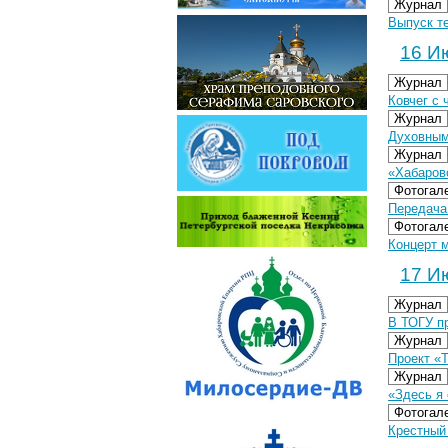
Журнал
Выпуск т
16 Ию
Журнал
Ковчег с
Журнал
Духовным
Журнал
«Хабаровс
Фотогал
Передача
Фотогал
Концерт м
17 Ию
Журнал
В ТОГУ п
Журнал
Проект «
Журнал
«Здесь я
Фотогал
Крестный 