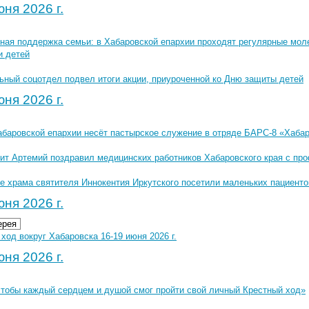
ня 2026 г.
ная поддержка семьи: в Хабаровской епархии проходят регулярные мол
и детей
ьный соцотдел подвел итоги акции, приуроченной ко Дню защиты детей
ня 2026 г.
абаровской епархии несёт пастырское служение в отряде БАРС-8 «Хаба
ит Артемий поздравил медицинских работников Хабаровского края с п
е храма святителя Иннокентия Иркутского посетили маленьких пациенто
ня 2026 г.
ерея
ход вокруг Хабаровска 16-19 июня 2026 г.
ня 2026 г.
чтобы каждый сердцем и душой смог пройти свой личный Крестный ход»