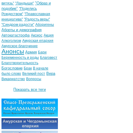
"Образ и
витязь"
"Ландыши"
подобие"
"Поделись
Рождеством"
"Православная
инициатива"
"Радость веры"
"Синдром радости"
Аборигены
Аборты и демография
Автокатастрофа
Аксиос
Акция
Алкоголизм
Амурская епархия
Амурское благочиние
Анонсы
Армия
Бари
Беременность и роды
Благовест
Благотворительность
Богословие
Брак
В начале
Вера
было слово
Великий пост
Викариатство
Вопросы
Показать все теги