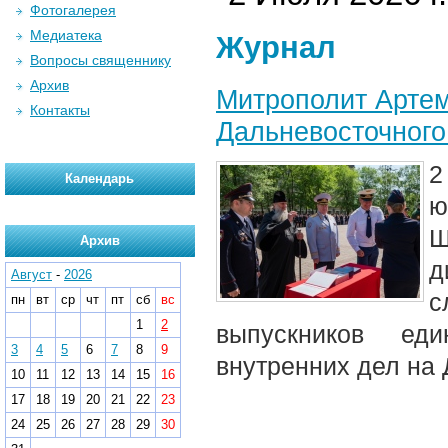
Фотогалерея
Медиатека
Журнал
Вопросы священнику
Архив
Митрополит Артем
Контакты
Дальневосточного
2
Календарь
ю
Ш
Архив
д
Август
-
2026
с
пн
вт
ср
чт
пт
сб
вс
1
2
выпускников еди
3
4
5
6
7
8
9
внутренних дел на 
10
11
12
13
14
15
16
17
18
19
20
21
22
23
24
25
26
27
28
29
30