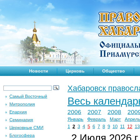
Новости
Церковь
Общество
Хабаровск правосл
Самый Восточный
Весь календар
Митрополия
2006
2007
2008
200
Епархия
Январь
Февраль
Март
Апрел
Семинария
1
2
3
4
5
6
7
8
9
10
11
12
13
Церковные СМИ
2 Июля 2026 г.
Блогосфера