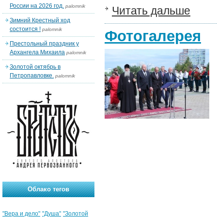
России на 2026 год.
palomnik
Читать дальше
Зимний Крестный ход
состоится !
palomnik
Фотогалерея
Престольный праздник у
Архангела Михаила
palomnik
Золотой октябрь в
Петропавловке.
palomnik
Облако тегов
"Вера и дело"
"Душа"
"Золотой