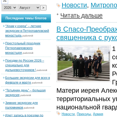
31
Новости
,
Митропо
>
Читать дальше
Последние темы блогов
“Храм у озера” – летние
В Спасо-Преобра
экскурсии в Петропавловский
священника с рук
монастырь
palomnik
Престольный праздник
1
Петропавловского
монастыря
palomnik
с
Поездки по России 2026 –
к
специально для
дальневосточников !
palomnik
Р
Большие экскурсии для всех в
Г
феврале и марте
palomnik
Матери иерея Алек
“Татьянин день” – большая
экскурсия
palomnik
территориальных уп
Зимние экскурсии для
национальной гвар
паломников
palomnik
Новости
,
Приходы
,
Армия
Идет запись в поездки по