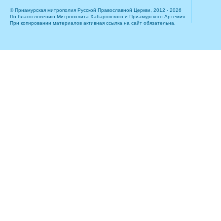
© Приамурская митрополия Русской Православной Церкви, 2012 - 2026
По благословению Митрополита Хабаровского и Приамурского Артемия.
При копировании материалов активная ссылка на сайт обязательна.