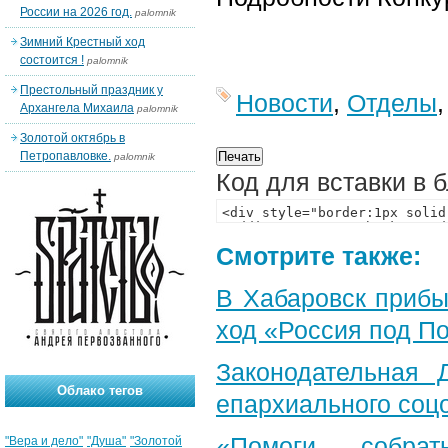
России на 2026 год.
palomnik
Зимний Крестный ход
состоится !
palomnik
Престольный праздник у
Новости
,
Отделы
Архангела Михаила
palomnik
Золотой октябрь в
Петропавловке.
palomnik
Код для вставки в 
Смотрите также:
В Хабаровск прибы
ход «Россия под П
Законодательная 
Облако тегов
епархиального соц
«Помоги собра
"Вера и дело"
"Душа"
"Золотой