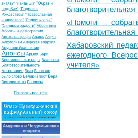
"Образ и
витязь"
"Ландыши"
благотворительная
подобие"
"Поделись
Рождеством"
"Православная
инициатива"
"Радость веры"
«Помоги собра
"Синдром радости"
Аборигены
благотворительная
Аборты и демография
Автокатастрофа
Аксиос
Акция
Алкоголизм
Амурская епархия
Хабаровский педаг
Амурское благочиние
Анонсы
ежегодного Всерос
Армия
Бари
Беременность и роды
Благовест
учителя»
Благотворительность
Богословие
Брак
В начале
Вера
было слово
Великий пост
Викариатство
Вопросы
Показать все теги