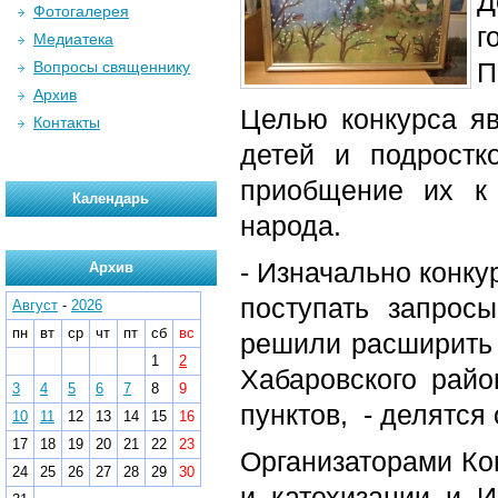
Д
Фотогалерея
г
Медиатека
П
Вопросы священнику
Архив
Целью конкурса я
Контакты
детей и подростк
приобщение их к 
Календарь
народа.
- Изначально конку
Архив
поступать запрос
Август
-
2026
пн
вт
ср
чт
пт
сб
вс
решили расширить 
1
2
Хабаровского райо
3
4
5
6
7
8
9
пунктов, - делятся
10
11
12
13
14
15
16
17
18
19
20
21
22
23
Организаторами Ко
24
25
26
27
28
29
30
и катехизации и 