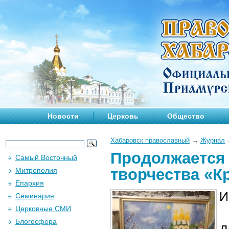
Новости
Церковь
Общество
Хабаровск православный
→
Журнал
Продолжается 
Самый Восточный
творчества «К
Митрополия
Епархия
И
Семинария
Церковные СМИ
Блогосфера