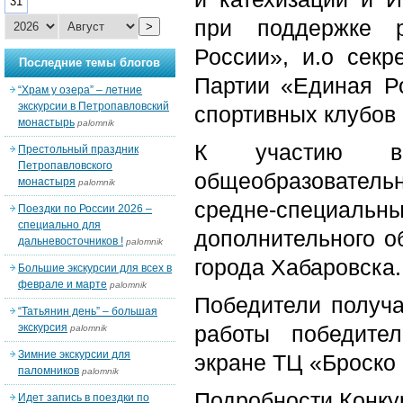
31
при поддержке р
>
России», и.о секр
Последние темы блогов
Партии «Единая Р
“Храм у озера” – летние
экскурсии в Петропавловский
спортивных клубов
монастырь
palomnik
К участию в 
Престольный праздник
Петропавловского
общеобразовател
монастыря
palomnik
средне-специал
Поездки по России 2026 –
специально для
дополнительного о
дальневосточников !
palomnik
города Хабаровска.
Большие экскурсии для всех в
феврале и марте
palomnik
Победители получа
“Татьянин день” – большая
экскурсия
работы победите
palomnik
Зимние экскурсии для
экране ТЦ «Броско
паломников
palomnik
Подробности Конк
Идет запись в поездки по