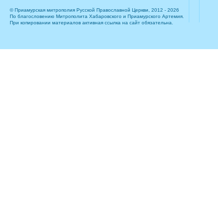
© Приамурская митрополия Русской Православной Церкви, 2012 - 2026
По благословению Митрополита Хабаровского и Приамурского Артемия.
При копировании материалов активная ссылка на сайт обязательна.