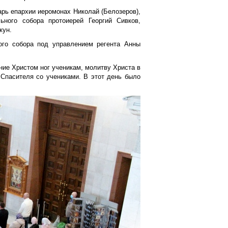
рь епархии иеромонах Николай (Белозеров),
ьного собора протоиерей Георгий Сивков,
кун.
ого собора под управлением регента Анны
ние Христом ног ученикам, молитву Христа в
Спасителя со учениками. В этот день было