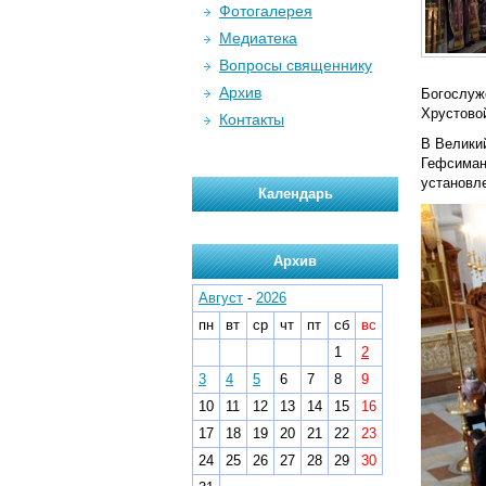
Фотогалерея
Медиатека
Вопросы священнику
Архив
Богослуж
Хрустово
Контакты
В Велики
Гефсиман
установл
Календарь
Архив
Август
-
2026
пн
вт
ср
чт
пт
сб
вс
1
2
3
4
5
6
7
8
9
10
11
12
13
14
15
16
17
18
19
20
21
22
23
24
25
26
27
28
29
30