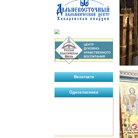
Вконтакте
Однокласники