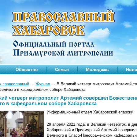
Общество
Семья
Молодежь
Ново
к православный
→
Журнал
→
В Великий четверг митрополит Артемий с
Великого в кафедральном соборе Хабаровска
кий четверг митрополит Артемий совершил Божествен
го в кафедральном соборе Хабаровска
Информационный отдел Хабаровской епархии
29 апреля 2021 года, в Великий четверток, в 
Хабаровский и Приамурский Артемий совершил
Великого в Спасо-Преображенском кафедральн