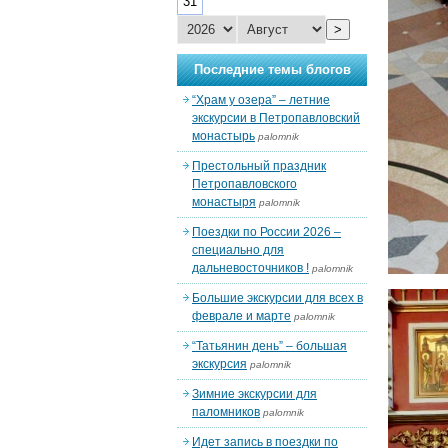
31
>
Последние темы блогов
“Храм у озера” – летние
экскурсии в Петропавловский
монастырь
palomnik
Престольный праздник
Петропавловского
монастыря
palomnik
Поездки по России 2026 –
специально для
дальневосточников !
palomnik
Большие экскурсии для всех в
феврале и марте
palomnik
“Татьянин день” – большая
экскурсия
palomnik
Зимние экскурсии для
паломников
palomnik
Идет запись в поездки по