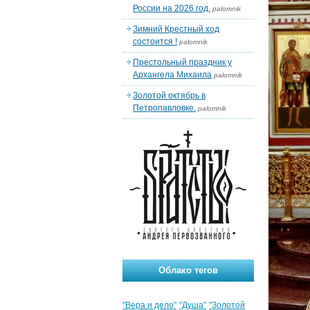
России на 2026 год.
palomnik
Зимний Крестный ход
состоится !
palomnik
Престольный праздник у
Архангела Михаила
palomnik
Золотой октябрь в
Петропавловке.
palomnik
Облако тегов
"Вера и дело"
"Душа"
"Золотой