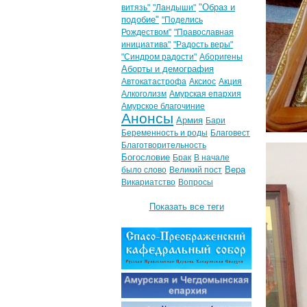
"Образ и
витязь"
"Ландыши"
подобие"
"Поделись
Рождеством"
"Православная
инициатива"
"Радость веры"
"Синдром радости"
Аборигены
Аборты и демография
Автокатастрофа
Аксиос
Акция
Алкоголизм
Амурская епархия
Амурское благочиние
Анонсы
Армия
Бари
Беременность и роды
Благовест
Благотворительность
Богословие
Брак
В начале
Вера
было слово
Великий пост
Викариатство
Вопросы
Показать все теги