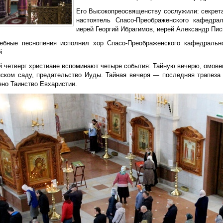
Его Высокопреосвященству сослужили: секрета
настоятель Спасо-Преображенского кафедрал
иерей Георгий Ибрагимов, иерей Александр Пис
ебные песнопения исполнил хор Спасо-Преображенского кафедральн
й.
й четверг христиане вспоминают четыре события: Тайную вечерю, омове
ском саду, предательство Иуды. Тайная вечеря — последняя трапеза 
ено Таинство Евхаристии.