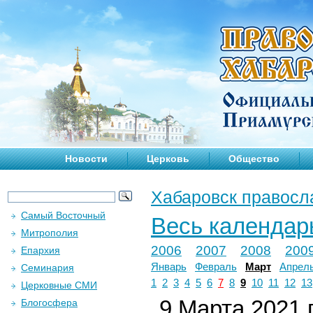
Новости
Церковь
Общество
Хабаровск правосл
Самый Восточный
Весь календар
Митрополия
2006
2007
2008
200
Епархия
Январь
Февраль
Март
Апрел
Семинария
1
2
3
4
5
6
7
8
9
10
11
12
13
Церковные СМИ
9 Марта 2021 г
Блогосфера