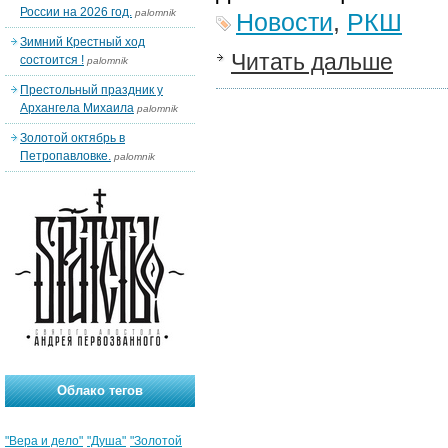
России на 2026 год.
palomnik
Новости
,
РКШ
Зимний Крестный ход
Читать дальше
состоится !
palomnik
Престольный праздник у
Архангела Михаила
palomnik
Золотой октябрь в
Петропавловке.
palomnik
Облако тегов
"Вера и дело"
"Душа"
"Золотой