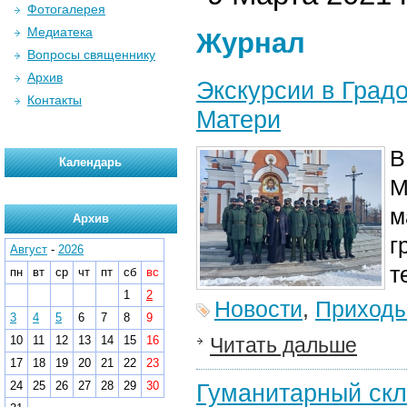
Фотогалерея
Медиатека
Журнал
Вопросы священнику
Архив
Экскурсии в Град
Контакты
Матери
В
Календарь
М
м
Архив
г
Август
-
2026
т
пн
вт
ср
чт
пт
сб
вс
1
2
Новости
,
Приход
3
4
5
6
7
8
9
10
11
12
13
14
15
16
Читать дальше
17
18
19
20
21
22
23
24
25
26
27
28
29
30
Гуманитарный скл