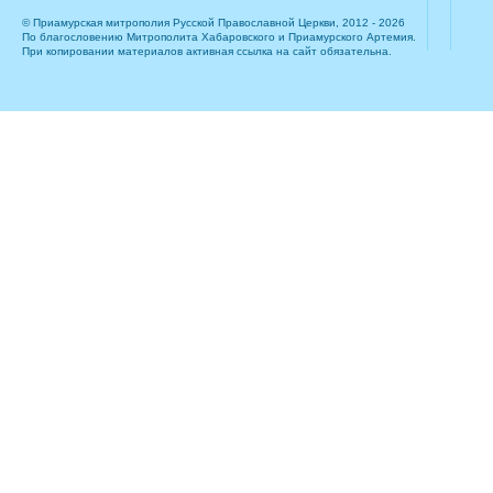
© Приамурская митрополия Русской Православной Церкви, 2012 - 2026
По благословению Митрополита Хабаровского и Приамурского Артемия.
При копировании материалов активная ссылка на сайт обязательна.