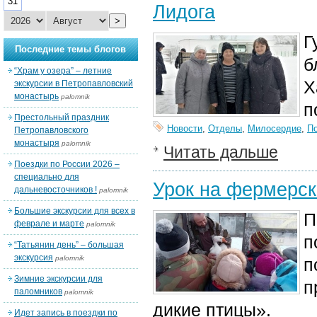
31
Лидога
>
Г
Последние темы блогов
б
“Храм у озера” – летние
Х
экскурсии в Петропавловский
монастырь
palomnik
п
Престольный праздник
Новости
,
Отделы
,
Милосердие
,
П
Петропавловского
монастыря
palomnik
Читать дальше
Поездки по России 2026 –
специально для
Урок на фермерск
дальневосточников !
palomnik
Большие экскурсии для всех в
П
феврале и марте
palomnik
п
“Татьянин день” – большая
экскурсия
palomnik
п
Зимние экскурсии для
п
паломников
palomnik
дикие птицы».
Идет запись в поездки по