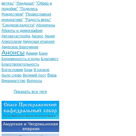
"Образ и
витязь"
"Ландыши"
подобие"
"Поделись
Рождеством"
"Православная
инициатива"
"Радость веры"
"Синдром радости"
Аборигены
Аборты и демография
Автокатастрофа
Аксиос
Акция
Алкоголизм
Амурская епархия
Амурское благочиние
Анонсы
Армия
Бари
Беременность и роды
Благовест
Благотворительность
Богословие
Брак
В начале
Вера
было слово
Великий пост
Викариатство
Вопросы
Показать все теги