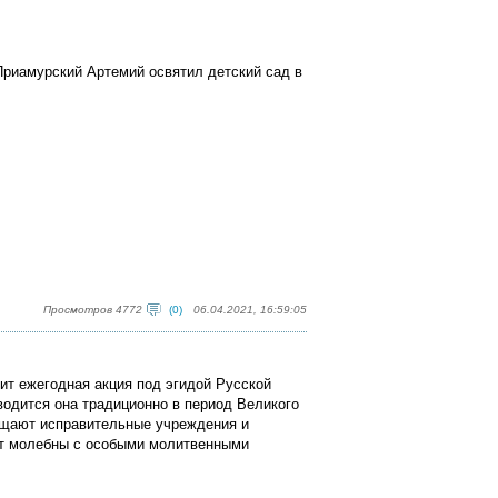
Приамурский Артемий освятил детский сад в
Просмотров 4772
(0)
06.04.2021, 16:59:05
т ежегодная акция под эгидой Русской
водится она традиционно в период Великого
щают исправительные учреждения и
т молебны с особыми молитвенными