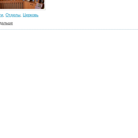
ти
,
Отделы
,
Церковь
 дальше