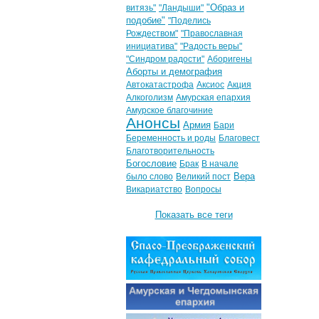
"Образ и
витязь"
"Ландыши"
подобие"
"Поделись
Рождеством"
"Православная
инициатива"
"Радость веры"
"Синдром радости"
Аборигены
Аборты и демография
Автокатастрофа
Аксиос
Акция
Алкоголизм
Амурская епархия
Амурское благочиние
Анонсы
Армия
Бари
Беременность и роды
Благовест
Благотворительность
Богословие
Брак
В начале
Вера
было слово
Великий пост
Викариатство
Вопросы
Показать все теги