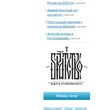
России на 2026 год.
palomnik
Зимний Крестный ход
состоится !
palomnik
Престольный праздник у
Архангела Михаила
palomnik
Золотой октябрь в
Петропавловке.
palomnik
Облако тегов
"Вера и дело"
"Душа"
"Золотой