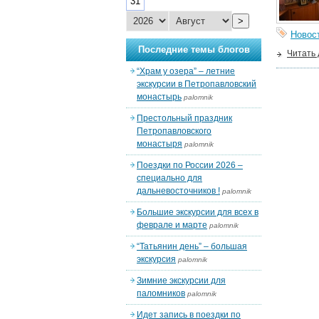
31
>
Новос
Последние темы блогов
Читать
“Храм у озера” – летние
экскурсии в Петропавловский
монастырь
palomnik
Престольный праздник
Петропавловского
монастыря
palomnik
Поездки по России 2026 –
специально для
дальневосточников !
palomnik
Большие экскурсии для всех в
феврале и марте
palomnik
“Татьянин день” – большая
экскурсия
palomnik
Зимние экскурсии для
паломников
palomnik
Идет запись в поездки по