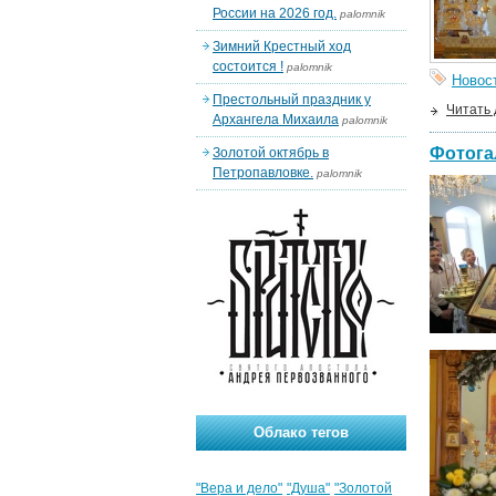
России на 2026 год.
palomnik
Зимний Крестный ход
состоится !
palomnik
Новос
Престольный праздник у
Читать
Архангела Михаила
palomnik
Фотога
Золотой октябрь в
Петропавловке.
palomnik
Облако тегов
"Вера и дело"
"Душа"
"Золотой