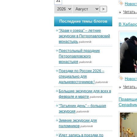
31
Новос
>
Читать
Последние темы блогов
В Хабар
“Храм у озера” – летние
экскурсии в Петропавловский
монастырь
palomnik
Престольный праздник
Петропавловского
монастыря
palomnik
Поездки по России 2026 –
специально для
Новос
дальневосточников !
palomnik
Читать
Большие экскурсии для всех в
феврале и марте
palomnik
Правящий
Серафим
“Татьянин день” – большая
экскурсия
palomnik
Зимние экскурсии для
паломников
palomnik
Идет запись в поездки по