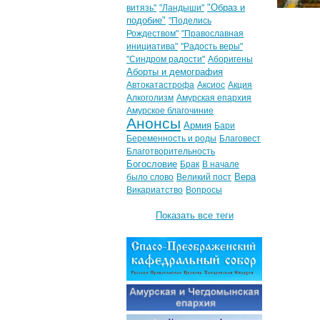
"Образ и
витязь"
"Ландыши"
подобие"
"Поделись
Рождеством"
"Православная
инициатива"
"Радость веры"
"Синдром радости"
Аборигены
Аборты и демография
Автокатастрофа
Аксиос
Акция
Алкоголизм
Амурская епархия
Амурское благочиние
Анонсы
Армия
Бари
Беременность и роды
Благовест
Благотворительность
Богословие
Брак
В начале
Вера
было слово
Великий пост
Викариатство
Вопросы
Показать все теги