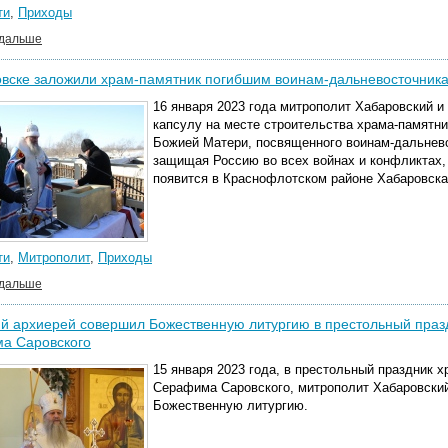
ти
,
Приходы
 дальше
овске заложили храм-памятник погибшим воинам-дальневосточник
16 января 2023 года митрополит Хабаровский 
капсулу на месте строительства храма-памятни
Божией Матери, посвященного воинам-дальнев
защищая Россию во всех войнах и конфликтах,
появится в Краснофлотском районе Хабаровска
ти
,
Митрополит
,
Приходы
 дальше
 архиерей совершил Божественную литургию в престольный праздн
а Саровского
15 января 2023 года, в престольный праздник х
Серафима Саровского, митрополит Хабаровски
Божественную литургию.