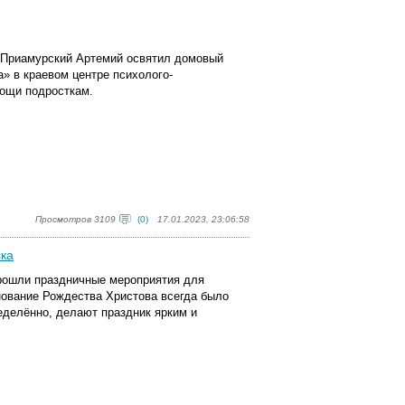
и Приамурский Артемий освятил домовый
» в краевом центре психолого-
мощи подросткам.
Просмотров 3109
(0)
17.01.2023, 23:06:58
ска
прошли праздничные мероприятия для
нование Рождества Христова всегда было
еделённо, делают праздник ярким и