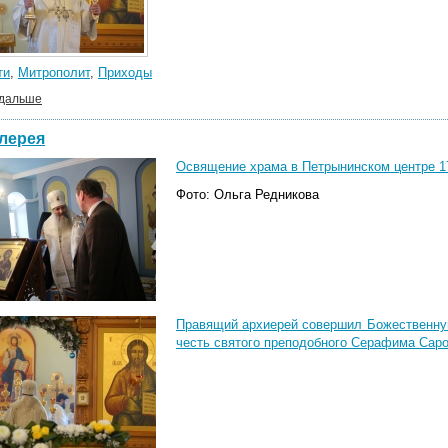
ти
,
Митрополит
,
Приходы
 дальше
лерея
Освящение храма в Петрынинском центре 17
Фото: Ольга Редникова
Правящий архиерей совершил Божественную
честь святого преподобного Серафима Саро