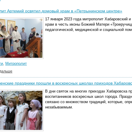
лит Артемий освятил домовый храм в «Петрынинском центре»
17 января 2023 года митрополит Хабаровский 
храм в честь иконы Божией Матери «Троеручица
педагогической, медицинской и социальной по
ти
,
Митрополит
 дальше
енские праздники прошли в воскресных школах приходов Хабаров
В дни святок на многих приходах Хабаровска 
воспитанников воскресных школ города. Празд
связано со множеством традиций, которые, опр
незабываемым.