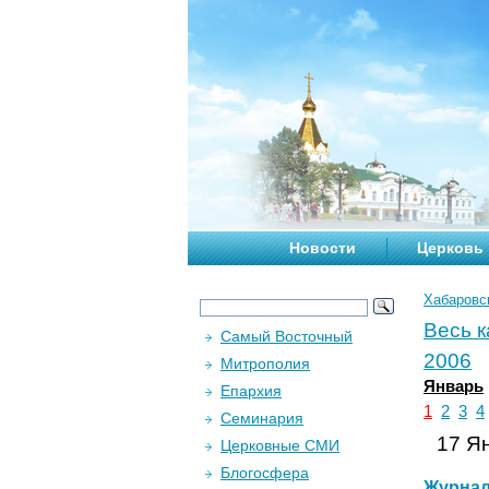
Новости
Церковь
Хабаровс
Весь 
Самый Восточный
2006
Митрополия
Январь
Епархия
1
2
3
4
Семинария
17 Ян
Церковные СМИ
Блогосфера
Журна