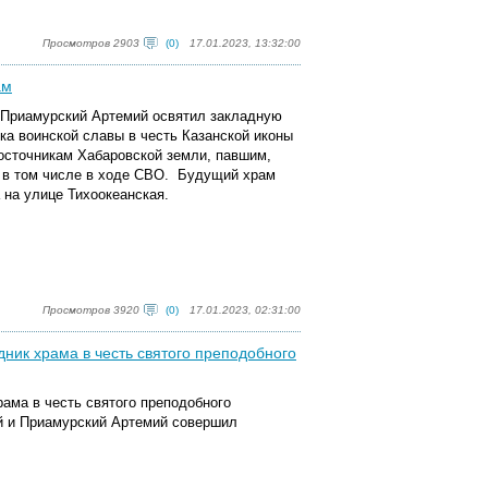
Просмотров 2903
(0)
17.01.2023, 13:32:00
ам
и Приамурский Артемий освятил закладную
ка воинской славы в честь Казанской иконы
осточникам Хабаровской земли, павшим,
 в том числе в ходе СВО. Будущий храм
 на улице Тихоокеанская.
Просмотров 3920
(0)
17.01.2023, 02:31:00
ик храма в честь святого преподобного
рама в честь святого преподобного
й и Приамурский Артемий совершил