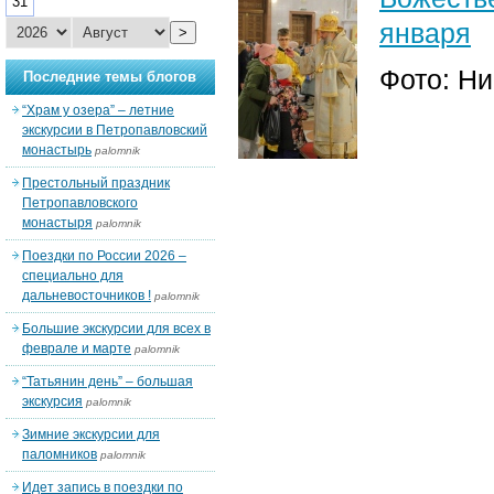
31
января
>
Фото: Н
Последние темы блогов
“Храм у озера” – летние
экскурсии в Петропавловский
монастырь
palomnik
Престольный праздник
Петропавловского
монастыря
palomnik
Поездки по России 2026 –
специально для
дальневосточников !
palomnik
Большие экскурсии для всех в
феврале и марте
palomnik
“Татьянин день” – большая
экскурсия
palomnik
Зимние экскурсии для
паломников
palomnik
Идет запись в поездки по