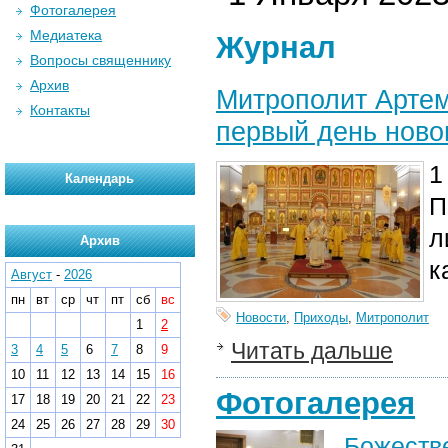
Фотогалерея
Медиатека
Журнал
Вопросы священнику
Архив
Митрополит Артем
Контакты
первый день ново
1
Календарь
П
л
Архив
к
Август
-
2026
пн
вт
ср
чт
пт
сб
вс
Новости
,
Приходы
,
Митрополит
1
2
Читать дальше
3
4
5
6
7
8
9
10
11
12
13
14
15
16
Фотогалерея
17
18
19
20
21
22
23
24
25
26
27
28
29
30
Божеств