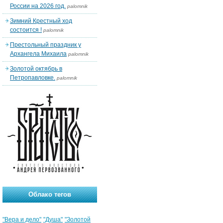
России на 2026 год.
palomnik
Зимний Крестный ход
состоится !
palomnik
Престольный праздник у
Архангела Михаила
palomnik
Золотой октябрь в
Петропавловке.
palomnik
Облако тегов
"Вера и дело"
"Душа"
"Золотой