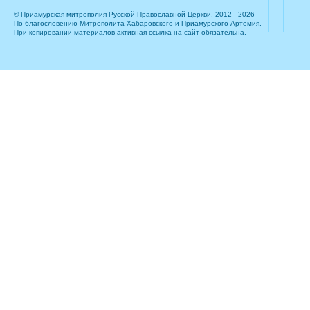
© Приамурская митрополия Русской Православной Церкви, 2012 - 2026
По благословению Митрополита Хабаровского и Приамурского Артемия.
При копировании материалов активная ссылка на сайт обязательна.