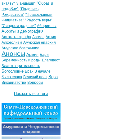
"Образ и
витязь"
"Ландыши"
подобие"
"Поделись
Рождеством"
"Православная
инициатива"
"Радость веры"
"Синдром радости"
Аборигены
Аборты и демография
Автокатастрофа
Аксиос
Акция
Алкоголизм
Амурская епархия
Амурское благочиние
Анонсы
Армия
Бари
Беременность и роды
Благовест
Благотворительность
Богословие
Брак
В начале
Вера
было слово
Великий пост
Викариатство
Вопросы
Показать все теги