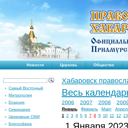
Новости
Церковь
Общество
Хабаровск правосл
Самый Восточный
Весь календар
Митрополия
2006
2007
2008
200
Епархия
Январь
Февраль
Март
Апрел
Семинария
1
2
3
4
5
6
7
8
9
10
11
12
13
Церковные СМИ
1 Января 2023 
Блогосфера