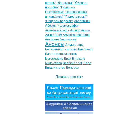
"Образ и
витязь"
"Ландыши"
подобие"
"Поделись
Рождеством"
"Православная
инициатива"
"Радость веры"
"Синдром радости"
Аборигены
Аборты и демография
Автокатастрофа
Аксиос
Акция
Алкоголизм
Амурская епархия
Амурское благочиние
Анонсы
Армия
Бари
Беременность и роды
Благовест
Благотворительность
Богословие
Брак
В начале
Вера
было слово
Великий пост
Викариатство
Вопросы
Показать все теги