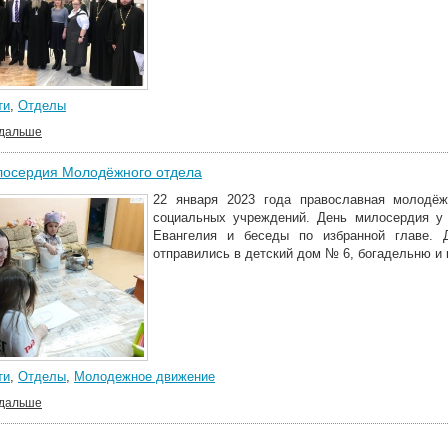
ти
,
Отделы
 дальше
лосердия Молодёжного отдела
22 января 2023 года православная молодёж
социальных учреждений. День милосердия у
Евангелия и беседы по избранной главе. 
отправились в детский дом № 6, богадельню и
ти
,
Отделы
,
Молодежное движение
 дальше