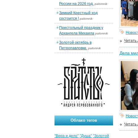
России на 2026 год.
palomnik
Зимний Крестный ход
состоится !
palomnik
Престольный праздник у
Новос
Архангела Михаила
palomnik
Читать
Золотой октябрь в
Петропавловке.
palomnik
Дела ми
Новос
Облако тегов
Читать
"Вера и дело"
"Душа"
"Золотой