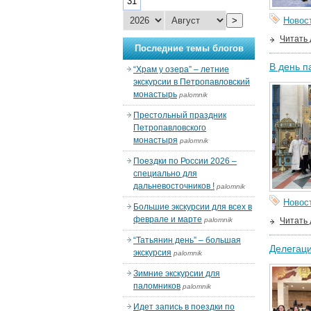
31
>
Новос
Читать
Последние темы блогов
В день п
“Храм у озера” – летние
экскурсии в Петропавловский
монастырь
palomnik
Престольный праздник
Петропавловского
монастыря
palomnik
Поездки по России 2026 –
специально для
дальневосточников !
palomnik
Новос
Большие экскурсии для всех в
феврале и марте
palomnik
Читать
“Татьянин день” – большая
Делегаци
экскурсия
palomnik
Зимние экскурсии для
паломников
palomnik
Идет запись в поездки по