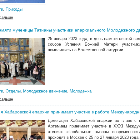
ти
,
Приходы
 дальше
амяти мученицы Татианы участники епархиального Молодежного д
25 января 2023 года, в день памяти святой в
соборе Успения Божией Матери участник
помолились на Божественной литургии.
ти
,
Отделы
,
Молодежное движение
,
Молодежка
 дальше
я Хабаровской епархии принимает участие в работе Международн
Делегация Хабаровской епархии во главе с
Артемием принимает участие в XXXI Междун
чтениях «Глобальные вызовы современност
проходят в Москве с 25 по 27 января 2023 года.