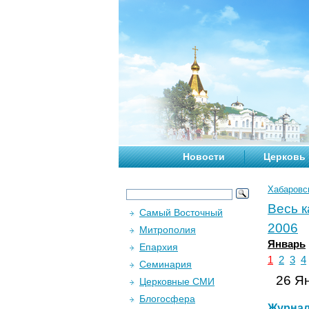
Новости
Церковь
Хабаровс
Весь 
Самый Восточный
2006
Митрополия
Январь
Епархия
1
2
3
4
Семинария
26 Ян
Церковные СМИ
Блогосфера
Журна