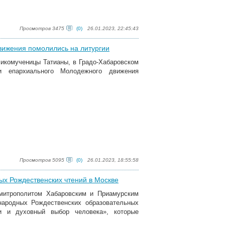
Просмотров 3475
(0)
26.01.2023, 22:45:43
вижения помолились на литургии
еликомученицы Татианы, в Градо-Хабаровском
и епархиального Молодежного движения
Просмотров 5095
(0)
26.01.2023, 18:55:58
ых Рождественских чтений в Москве
 митрополитом Хабаровским и Приамурским
ародных Рождественских образовательных
и и духовный выбор человека», которые