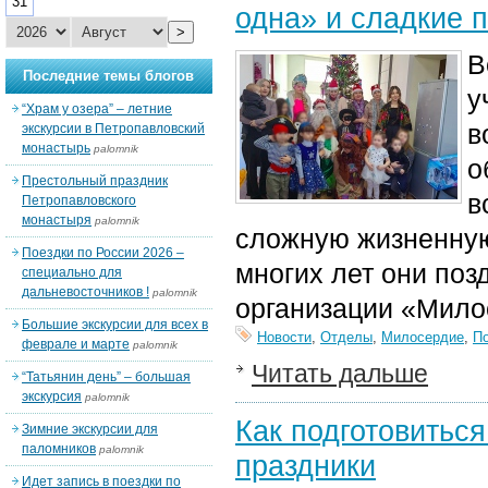
31
одна» и сладкие 
>
В
Последние темы блогов
у
“Храм у озера” – летние
в
экскурсии в Петропавловский
монастырь
palomnik
о
Престольный праздник
в
Петропавловского
монастыря
palomnik
сложную жизненну
Поездки по России 2026 –
многих лет они поз
специально для
дальневосточников !
palomnik
организации «Мило
Большие экскурсии для всех в
Новости
,
Отделы
,
Милосердие
,
П
феврале и марте
palomnik
Читать дальше
“Татьянин день” – большая
экскурсия
palomnik
Как подготовиться
Зимние экскурсии для
паломников
palomnik
праздники
Идет запись в поездки по