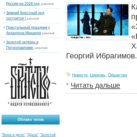
России на 2026 год.
palomnik
К
Зимний Крестный ход
п
состоится !
palomnik
«
Престольный праздник у
Архангела Михаила
palomnik
«
Золотой октябрь в
Х
Петропавловке.
palomnik
Георгий Ибрагимов.
Новости
,
Церковь
,
Общество
Читать дальше
Облако тегов
"Вера и дело"
"Душа"
"Золотой