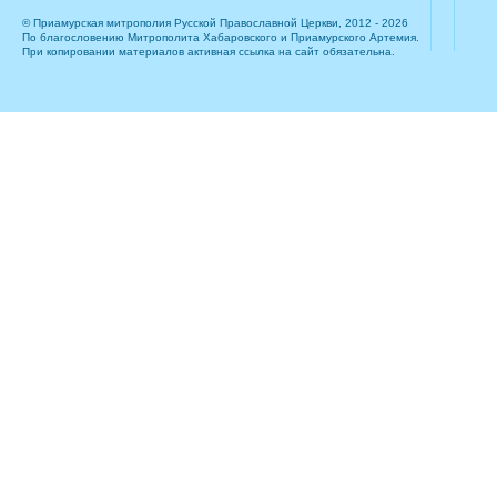
© Приамурская митрополия Русской Православной Церкви, 2012 - 2026
По благословению Митрополита Хабаровского и Приамурского Артемия.
При копировании материалов активная ссылка на сайт обязательна.