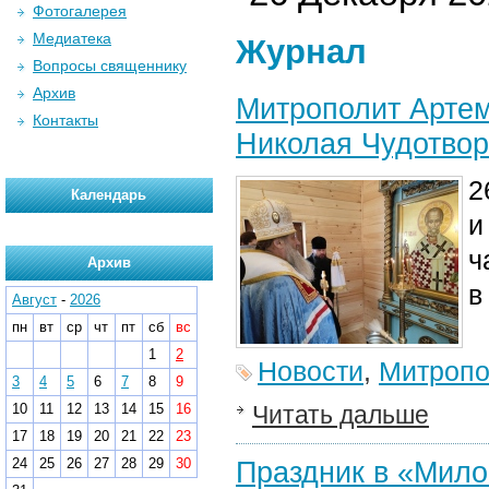
Фотогалерея
Медиатека
Журнал
Вопросы священнику
Архив
Митрополит Артем
Контакты
Николая Чудотво
2
Календарь
и
ч
Архив
в
Август
-
2026
пн
вт
ср
чт
пт
сб
вс
1
2
Новости
,
Митропо
3
4
5
6
7
8
9
10
11
12
13
14
15
16
Читать дальше
17
18
19
20
21
22
23
24
25
26
27
28
29
30
Праздник в «Мило