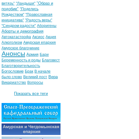
"Образ и
витязь"
"Ландыши"
подобие"
"Поделись
Рождеством"
"Православная
инициатива"
"Радость веры"
"Синдром радости"
Аборигены
Аборты и демография
Автокатастрофа
Аксиос
Акция
Алкоголизм
Амурская епархия
Амурское благочиние
Анонсы
Армия
Бари
Беременность и роды
Благовест
Благотворительность
Богословие
Брак
В начале
Вера
было слово
Великий пост
Викариатство
Вопросы
Показать все теги