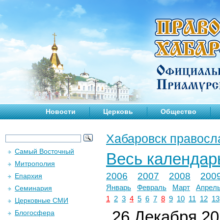
Новости
Церковь
Общество
Хабаровск правосл
Самый Восточный
Весь календар
Митрополия
2006
2007
2008
200
Епархия
Январь
Февраль
Март
Апрел
Семинария
1
2
3
4
5
6
7
8
9
10
11
12
13
Церковные СМИ
26 Декабря 202
Блогосфера