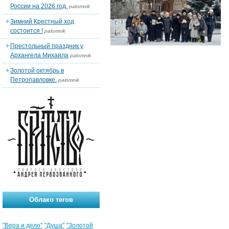
России на 2026 год.
palomnik
Зимний Крестный ход
состоится !
palomnik
Престольный праздник у
Архангела Михаила
palomnik
Золотой октябрь в
Петропавловке.
palomnik
Облако тегов
"Вера и дело"
"Душа"
"Золотой