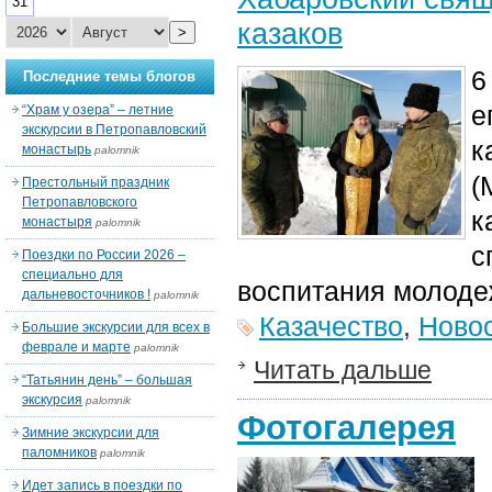
31
казаков
>
6
Последние темы блогов
е
“Храм у озера” – летние
экскурсии в Петропавловский
к
монастырь
palomnik
(
Престольный праздник
Петропавловского
к
монастыря
palomnik
с
Поездки по России 2026 –
специально для
воспитания молоде
дальневосточников !
palomnik
Казачество
,
Ново
Большие экскурсии для всех в
феврале и марте
palomnik
Читать дальше
“Татьянин день” – большая
экскурсия
palomnik
Фотогалерея
Зимние экскурсии для
паломников
palomnik
Идет запись в поездки по