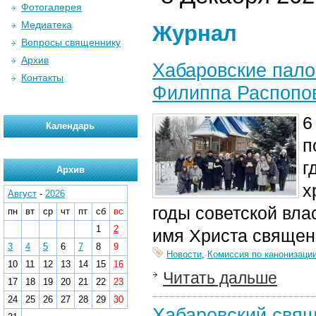
Фотогалерея
Медиатека
Журнал
Вопросы священнику
Архив
Хабаровские пало
Контакты
Филиппа Распопов
6
Календарь
п
г
Архив
х
Август
-
2026
годы советской вла
пн
вт
ср
чт
пт
сб
вс
1
2
имя Христа священ
3
4
5
6
7
8
9
Новости
,
Комиссия по канонизаци
10
11
12
13
14
15
16
Читать дальше
17
18
19
20
21
22
23
24
25
26
27
28
29
30
Хабаровский свящ