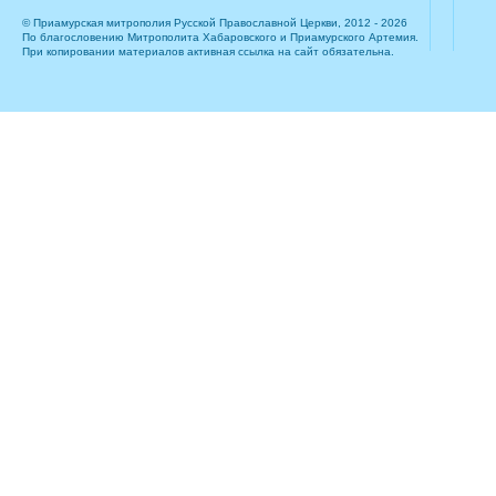
© Приамурская митрополия Русской Православной Церкви, 2012 - 2026
По благословению Митрополита Хабаровского и Приамурского Артемия.
При копировании материалов активная ссылка на сайт обязательна.