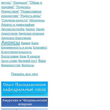
"Образ и
витязь"
"Ландыши"
подобие"
"Поделись
Рождеством"
"Православная
инициатива"
"Радость веры"
"Синдром радости"
Аборигены
Аборты и демография
Автокатастрофа
Аксиос
Акция
Алкоголизм
Амурская епархия
Амурское благочиние
Анонсы
Армия
Бари
Беременность и роды
Благовест
Благотворительность
Богословие
Брак
В начале
Вера
было слово
Великий пост
Викариатство
Вопросы
Показать все теги