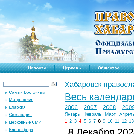
Новости
Церковь
Общество
Хабаровск правосл
Самый Восточный
Весь календар
Митрополия
2006
2007
2008
200
Епархия
Январь
Февраль
Март
Апрел
Семинария
1
2
3
4
5
6
7
8
9
10
11
12
13
Церковные СМИ
8 Декабря 2024
Блогосфера