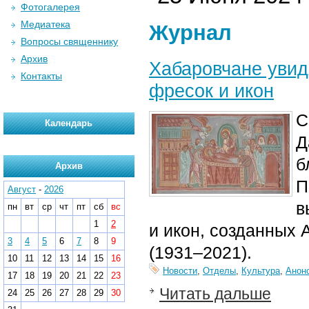
Фотогалерея
Медиатека
Журнал
Вопросы священнику
Архив
Хабаровчане увид
Контакты
фресок и икон
С
Календарь
Д
б
Архив
П
Август
-
2026
в
пн
вт
ср
чт
пт
сб
вс
1
2
и икон, созданных
3
4
5
6
7
8
9
(1931–2021).
10
11
12
13
14
15
16
Новости
,
Отделы
,
Культура
,
Анон
17
18
19
20
21
22
23
Читать дальше
24
25
26
27
28
29
30