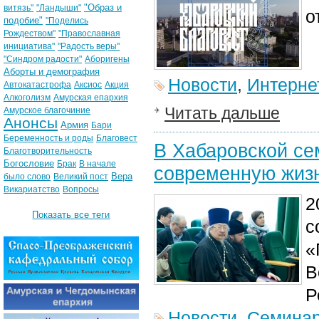
"Образ и
витязь"
"Ландыши"
о
подобие"
"Поделись
Рождеством"
"Православная
инициатива"
"Радость веры"
"Синдром радости"
Аборигены
Аборты и демография
Новости
,
Интерне
Автокатастрофа
Аксиос
Акция
Алкоголизм
Амурская епархия
Читать дальше
Амурское благочиние
Анонсы
Армия
Бари
Беременность и роды
Благовест
В Хабаровской се
Благотворительность
Богословие
Брак
В начале
современную жиз
Вера
было слово
Великий пост
Викариатство
Вопросы
2
Показать все теги
с
«
В
Р
Новости
,
Семина