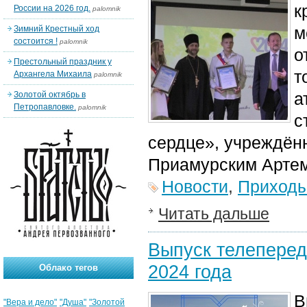
к
России на 2026 год.
palomnik
м
Зимний Крестный ход
состоится !
palomnik
о
Престольный праздник у
т
Архангела Михаила
palomnik
а
Золотой октябрь в
Петропавловке.
palomnik
с
сердце», учреждён
Приамурским Арте
Новости
,
Приход
Читать дальше
Выпуск телеперед
2024 года
Облако тегов
В
"Вера и дело"
"Душа"
"Золотой