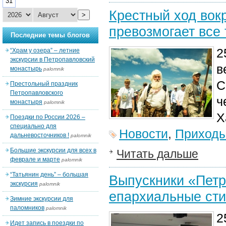
31
Крестный ход вок
>
превозмогает все
Последние темы блогов
2
“Храм у озера” – летние
экскурсии в Петропавловский
в
монастырь
palomnik
С
Престольный праздник
Петропавловского
ч
монастыря
palomnik
Х
Поездки по России 2026 –
специально для
Новости
,
Приход
дальневосточников !
palomnik
Большие экскурсии для всех в
Читать дальше
феврале и марте
palomnik
“Татьянин день” – большая
Выпускники «Петр
экскурсия
palomnik
епархиальные сти
Зимние экскурсии для
паломников
palomnik
2
Идет запись в поездки по