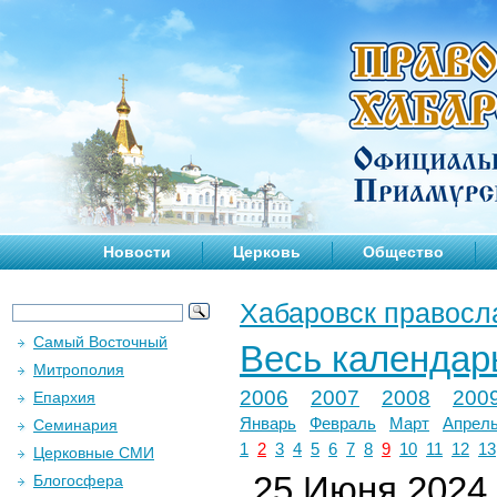
Новости
Церковь
Общество
Хабаровск правосл
Самый Восточный
Весь календар
Митрополия
2006
2007
2008
200
Епархия
Январь
Февраль
Март
Апрел
Семинария
1
2
3
4
5
6
7
8
9
10
11
12
13
Церковные СМИ
25 Июня 2024 
Блогосфера