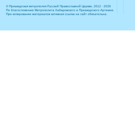
© Приамурская митрополия Русской Православной Церкви, 2012 - 2026
По благословению Митрополита Хабаровского и Приамурского Артемия.
При копировании материалов активная ссылка на сайт обязательна.