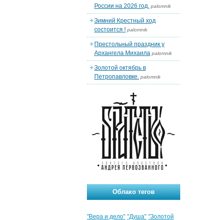
России на 2026 год.
palomnik
Зимний Крестный ход
состоится !
palomnik
Престольный праздник у
Архангела Михаила
palomnik
Золотой октябрь в
Петропавловке.
palomnik
Облако тегов
"Вера и дело"
"Душа"
"Золотой