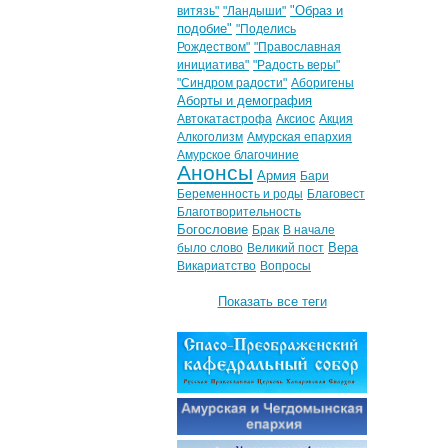
"Образ и
витязь"
"Ландыши"
подобие"
"Поделись
Рождеством"
"Православная
инициатива"
"Радость веры"
"Синдром радости"
Аборигены
Аборты и демография
Автокатастрофа
Аксиос
Акция
Алкоголизм
Амурская епархия
Амурское благочиние
Анонсы
Армия
Бари
Беременность и роды
Благовест
Благотворительность
Богословие
Брак
В начале
Вера
было слово
Великий пост
Викариатство
Вопросы
Показать все теги