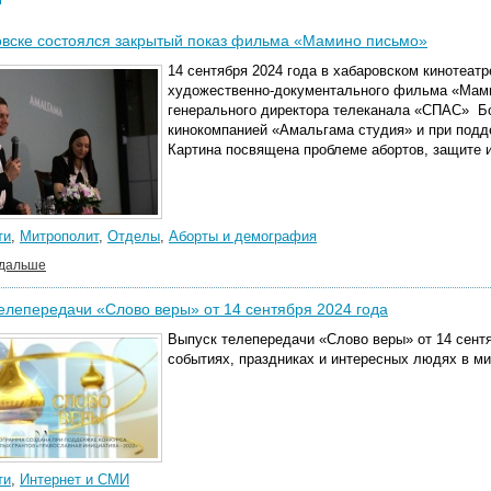
вске состоялся закрытый показ фильма «Мамино письмо»
14 сентября 2024 года в хабаровском кинотеат
художественно-документального фильма «Мами
генерального директора телеканала «СПАС» Б
кинокомпанией «Амальгама студия» и при подд
Картина посвящена проблеме абортов, защите 
ти
,
Митрополит
,
Отделы
,
Аборты и демография
 дальше
елепередачи «Слово веры» от 14 сентября 2024 года
Выпуск телепередачи «Слово веры» от 14 сентя
событиях, праздниках и интересных людях в м
ти
,
Интернет и СМИ