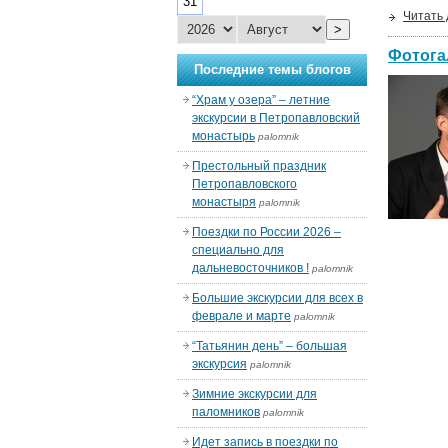
31
Читать
>
Фотога
Последние темы блогов
“Храм у озера” – летние
экскурсии в Петропавловский
монастырь
palomnik
Престольный праздник
Петропавловского
монастыря
palomnik
Поездки по России 2026 –
специально для
дальневосточников !
palomnik
Большие экскурсии для всех в
феврале и марте
palomnik
“Татьянин день” – большая
экскурсия
palomnik
Зимние экскурсии для
паломников
palomnik
Идет запись в поездки по