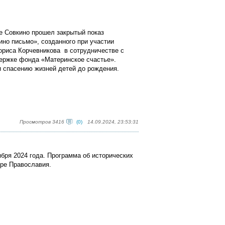
ре Совкино прошел закрытый показ
но письмо», созданного при участии
ориса Корчевникова в сотрудничестве с
ержке фонда «Материнское счастье».
и спасению жизней детей до рождения.
Просмотров 3416
(0)
14.09.2024, 23:53:31
бря 2024 года. Программа об исторических
ире Православия.