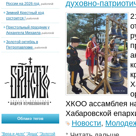
духовно-патриоти
России на 2026 год.
palomnik
Зимний Крестный ход
2
состоится !
palomnik
о
Престольный праздник у
Архангела Михаила
palomnik
р
Золотой октябрь в
п
Петропавловке.
palomnik
а
к
к
Х
о
ХКОО ассамблея на
Хабаровской епарх
Облако тегов
Новости
,
Молодеж
Читать дальше
"Вера и дело"
"Душа"
"Золотой