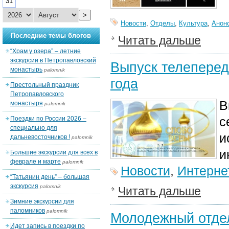
31
>
Новости
,
Отделы
,
Культура
,
Анон
Последние темы блогов
Читать дальше
“Храм у озера” – летние
экскурсии в Петропавловский
Выпуск телеперед
монастырь
palomnik
года
Престольный праздник
Петропавловского
В
монастыря
palomnik
с
Поездки по России 2026 –
специально для
и
дальневосточников !
palomnik
и
Большие экскурсии для всех в
феврале и марте
palomnik
Новости
,
Интерне
“Татьянин день” – большая
экскурсия
palomnik
Читать дальше
Зимние экскурсии для
паломников
palomnik
Молодежный отдел
Идет запись в поездки по