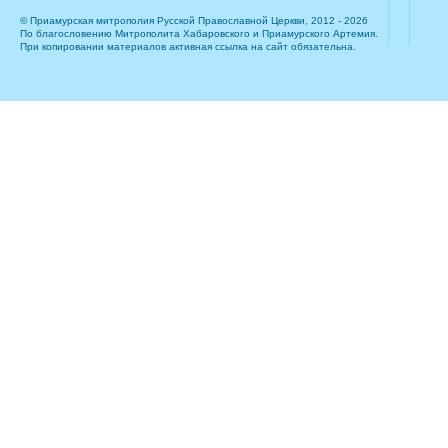
© Приамурская митрополия Русской Православной Церкви, 2012 - 2026
По благословению Митрополита Хабаровского и Приамурского Артемия.
При копировании материалов активная ссылка на сайт обязательна.