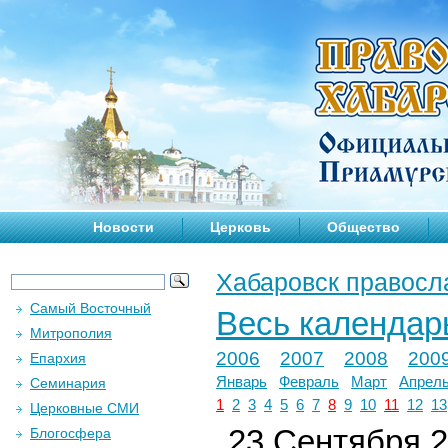
Новости
Церковь
Общество
Хабаровск правосл
Самый Восточный
Весь календар
Митрополия
2006
2007
2008
200
Епархия
Январь
Февраль
Март
Апрел
Семинария
1
2
3
4
5
6
7
8
9
10
11
12
13
Церковные СМИ
23 Сентября 2
Блогосфера