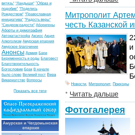
"Образ и
витязь"
"Ландыши"
подобие"
"Поделись
Митрополит Артем
Рождеством"
"Православная
инициатива"
"Радость веры"
честь Казанской 
"Синдром радости"
Аборигены
Аборты и демография
2
Автокатастрофа
Аксиос
Акция
Алкоголизм
Амурская епархия
и
Амурское благочиние
Анонсы
Армия
Бари
о
Беременность и роды
Благовест
Благотворительность
Б
Богословие
Брак
В начале
Б
Вера
было слово
Великий пост
Викариатство
Вопросы
Новости
,
Митрополит
,
Приходы
Показать все теги
Читать дальше
Фотогалерея