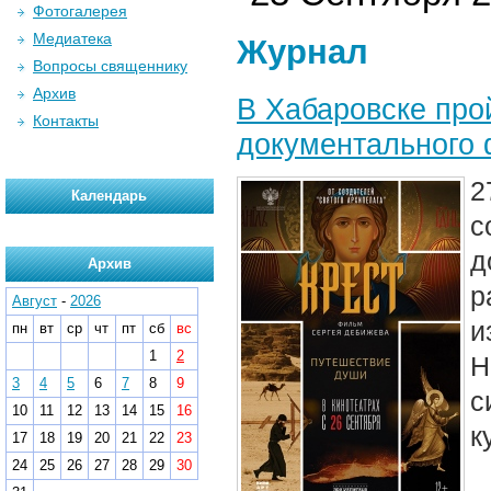
Фотогалерея
Медиатека
Журнал
Вопросы священнику
Архив
В Хабаровске про
Контакты
документального
2
Календарь
с
д
Архив
р
Август
-
2026
и
пн
вт
ср
чт
пт
сб
вс
1
2
Н
3
4
5
6
7
8
9
с
10
11
12
13
14
15
16
к
17
18
19
20
21
22
23
24
25
26
27
28
29
30