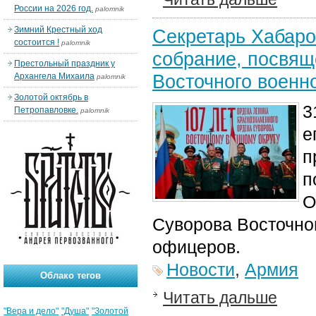
России на 2026 год.
palomnik
Зимний Крестный ход
Секретарь Хабаро
состоится !
palomnik
собрание, посвящ
Престольный праздник у
Восточного военно
Архангела Михаила
palomnik
Золотой октябрь в
3
Петропавловке.
palomnik
е
п
п
О
Суворова Восточног
офицеров.
Новости
,
Армия
Облако тегов
Читать дальше
"Вера и дело"
"Душа"
"Золотой