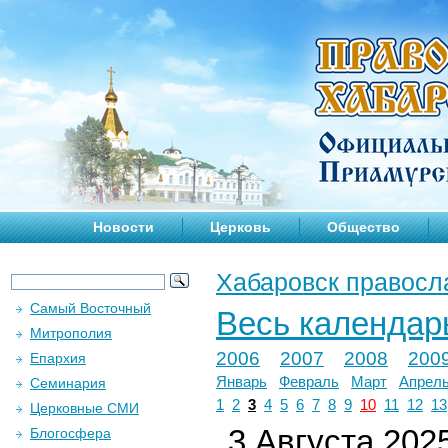
Новости
Церковь
Общество
Хабаровск правосл
Самый Восточный
Весь календар
Митрополия
2006
2007
2008
200
Епархия
Январь
Февраль
Март
Апрел
Семинария
1
2
3
4
5
6
7
8
9
10
11
12
13
Церковные СМИ
3 Августа 2025
Блогосфера