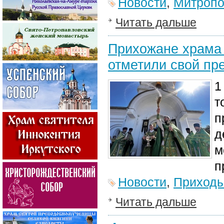
Новости
,
Митропо
Читать дальше
Прихожане храма
отметили свой пр
1
т
п
д
м
п
Новости
,
Приход
Читать дальше