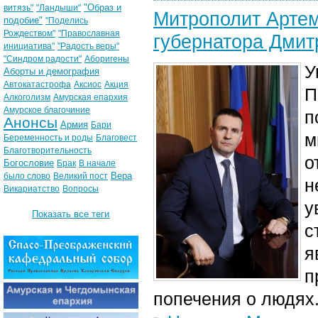
"Образ и
витязь"
"Ландыши"
Митрополит Артем
подобие"
"Поделись
Рождеством"
"Православная
губернатора Дми
инициатива"
"Радость веры"
"Синдром радости"
Аборигены
У
Аборты и демография
Автокатастрофа
Аксиос
Акция
П
Алкоголизм
Амурская епархия
Амурское благочиние
п
Анонсы
Армия
Бари
м
Беременность и роды
Благовест
Благотворительность
о
Богословие
Брак
В начале
Вера
было слово
Великий пост
н
Викариатство
Вопросы
у
Показать все теги
с
я
п
попечения о людях