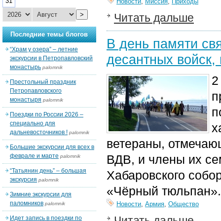
31
Новости
,
Миссия
,
Приходы
>
Читать дальше
Последние темы блогов
В день памяти св
“Храм у озера” – летние
десантных войск,
экскурсии в Петропавловский
монастырь
palomnik
2
Престольный праздник
Петропавловского
п
монастыря
palomnik
п
Поездки по России 2026 –
специально для
х
дальневосточников !
palomnik
ветераны, отмечающ
Большие экскурсии для всех в
феврале и марте
ВДВ, и члены их с
palomnik
“Татьянин день” – большая
Хабаровского собо
экскурсия
palomnik
«Чёрный тюльпан».
Зимние экскурсии для
паломников
Новости
,
Армия
,
Общество
palomnik
Читать дальше
Идет запись в поездки по