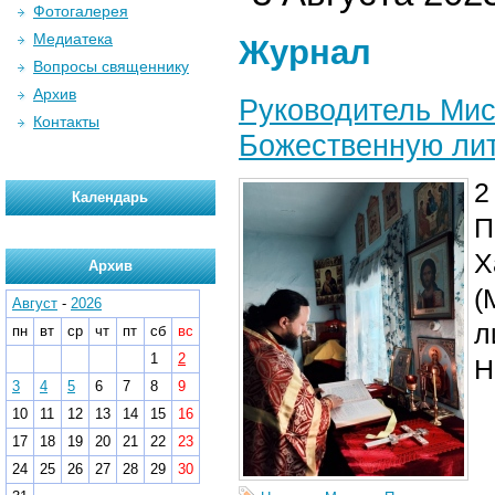
Фотогалерея
Медиатека
Журнал
Вопросы священнику
Архив
Руководитель Мис
Контакты
Божественную лит
2
Календарь
П
Х
Архив
(
Август
-
2026
л
пн
вт
ср
чт
пт
сб
вс
1
2
Н
3
4
5
6
7
8
9
10
11
12
13
14
15
16
17
18
19
20
21
22
23
24
25
26
27
28
29
30