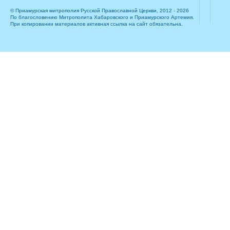
© Приамурская митрополия Русской Православной Церкви, 2012 - 2026
По благословению Митрополита Хабаровского и Приамурского Артемия.
При копировании материалов активная ссылка на сайт обязательна.