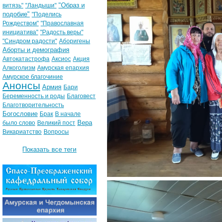
"Образ и
витязь"
"Ландыши"
подобие"
"Поделись
Рождеством"
"Православная
инициатива"
"Радость веры"
"Синдром радости"
Аборигены
Аборты и демография
Автокатастрофа
Аксиос
Акция
Алкоголизм
Амурская епархия
Амурское благочиние
Анонсы
Армия
Бари
Беременность и роды
Благовест
Благотворительность
Богословие
Брак
В начале
Вера
было слово
Великий пост
Викариатство
Вопросы
Показать все теги