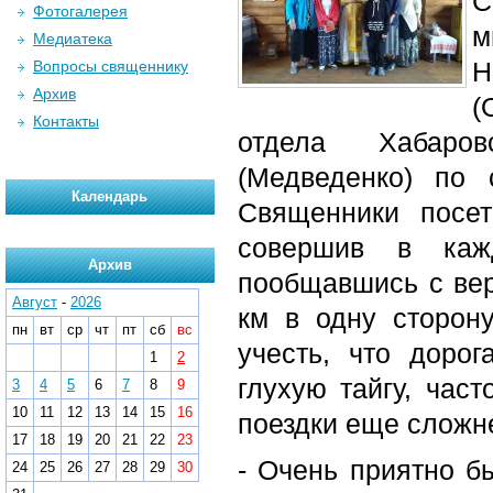
С
Фотогалерея
м
Медиатека
Н
Вопросы священнику
Архив
(
Контакты
отдела Хабаро
(Медведенко) по 
Календарь
Священники посет
совершив в каж
Архив
пообщавшись с вер
Август
-
2026
км в одну сторону
пн
вт
ср
чт
пт
сб
вс
учесть, что доро
1
2
глухую тайгу, час
3
4
5
6
7
8
9
10
11
12
13
14
15
16
поездки еще сложн
17
18
19
20
21
22
23
- Очень приятно б
24
25
26
27
28
29
30