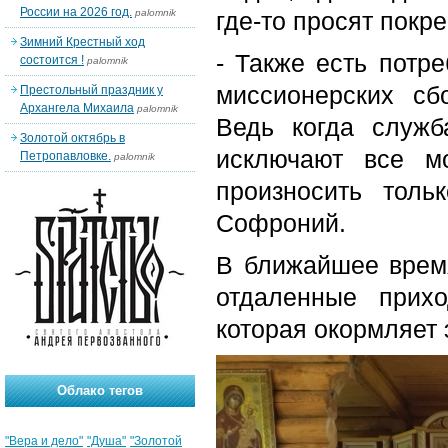
России на 2026 год.
palomnik
где-то просят покре
Зимний Крестный ход
- Также есть потр
состоится !
palomnik
миссионерских сб
Престольный праздник у
Архангела Михаила
palomnik
Ведь когда служб
Золотой октябрь в
исключают все мо
Петропавловке.
palomnik
произносить толь
Софроний.
В ближайшее время
отдаленные прих
которая окормляет 
Облако тегов
"Вера и дело"
"Душа"
"Золотой