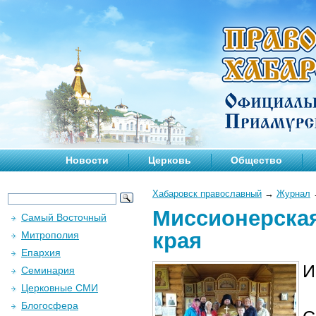
Новости
Церковь
Общество
Хабаровск православный
→
Журнал
Миссионерская
Самый Восточный
края
Митрополия
Епархия
И
Семинария
Церковные СМИ
Блогосфера