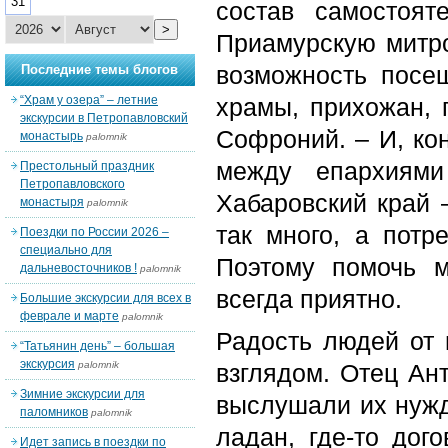
31
состав самостоят
>
Приамурскую митр
возможность посещ
Последние темы блогов
“Храм у озера” – летние
храмы, прихожан, п
экскурсии в Петропавловский
Софроний. – И, кон
монастырь
palomnik
между епархиями
Престольный праздник
Петропавловского
Хабаровский край 
монастыря
palomnik
так много, а пот
Поездки по России 2026 –
специально для
Поэтому помочь 
дальневосточников !
palomnik
всегда приятно.
Большие экскурсии для всех в
феврале и марте
palomnik
Радость людей от
“Татьянин день” – большая
экскурсия
palomnik
взглядом. Отец Ан
Зимние экскурсии для
выслушали их нужд
паломников
palomnik
ладан, где-то дог
Идет запись в поездки по