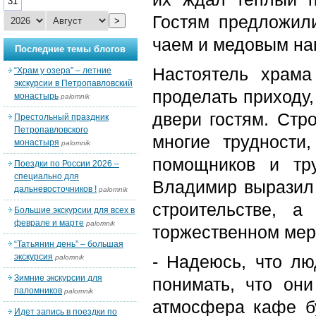
31
Гостям предложили
>
чаем и медовым на
Последние темы блогов
Настоятель храма
“Храм у озера” – летние
экскурсии в Петропавловский
проделать приходу
монастырь
palomnik
двери гостям. Стро
Престольный праздник
Петропавловского
многие трудности
монастыря
palomnik
помощников и тр
Поездки по России 2026 –
специально для
Владимир выразил 
дальневосточников !
palomnik
строительстве, а
Большие экскурсии для всех в
феврале и марте
palomnik
торжественном мер
“Татьянин день” – большая
экскурсия
- Надеюсь, что лю
palomnik
Зимние экскурсии для
понимать, что он
паломников
palomnik
атмосфера кафе б
Идет запись в поездки по