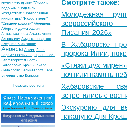
Смотрите также:
"Образ и
витязь"
"Ландыши"
подобие"
"Поделись
Молодежная груп
Рождеством"
"Православная
инициатива"
"Радость веры"
всероссийского
"Синдром радости"
Аборигены
Аборты и демография
Писания-2026»
Автокатастрофа
Аксиос
Акция
Алкоголизм
Амурская епархия
В Хабаровске пр
Амурское благочиние
Анонсы
Армия
Бари
пророка Илии, пок
Беременность и роды
Благовест
Благотворительность
«Стяжи дух мирен»
Богословие
Брак
В начале
Вера
было слово
Великий пост
почтили память неб
Викариатство
Вопросы
Хабаровские св
Показать все теги
встретились с вос
Экскурсию для в
накануне Дня Крещ