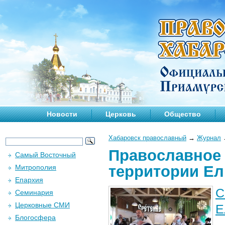
Новости
Церковь
Общество
Хабаровск православный
→
Журнал
Православное 
Самый Восточный
территории Ел
Митрополия
Епархия
С
Семинария
Церковные СМИ
Е
Блогосфера