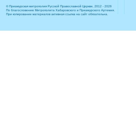
© Приамурская митрополия Русской Православной Церкви, 2012 - 2026
По благословению Митрополита Хабаровского и Приамурского Артемия.
При копировании материалов активная ссылка на сайт обязательна.