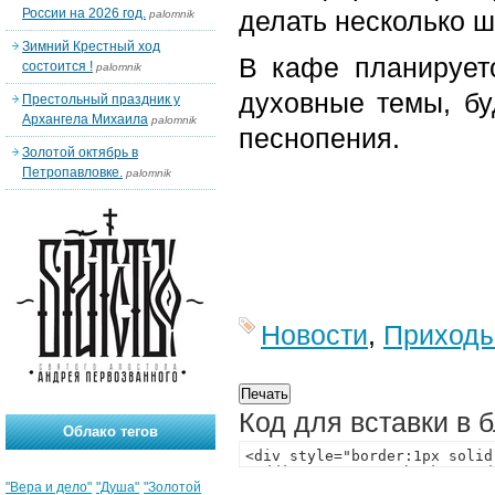
России на 2026 год.
делать несколько ш
palomnik
Зимний Крестный ход
В кафе планируетс
состоится !
palomnik
духовные темы, бу
Престольный праздник у
Архангела Михаила
palomnik
песнопения.
Золотой октябрь в
Петропавловке.
palomnik
Новости
,
Приход
Код для вставки в 
Облако тегов
"Вера и дело"
"Душа"
"Золотой