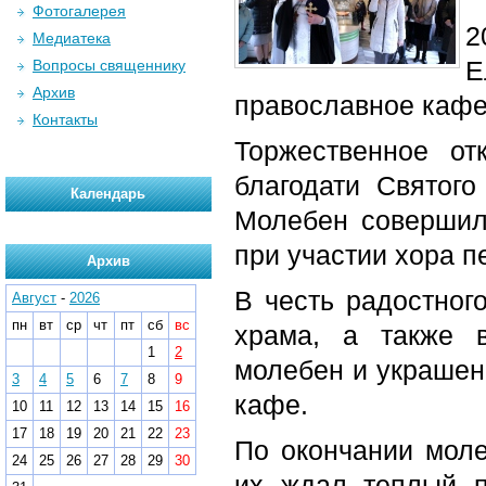
Фотогалерея
2
Медиатека
Е
Вопросы священнику
Архив
православное кафе
Контакты
Торжественное о
благодати Святого
Календарь
Молебен совершил
при участии хора п
Архив
В честь радостног
Август
-
2026
пн
вт
ср
чт
пт
сб
вс
храма, а также 
1
2
молебен и украшен
3
4
5
6
7
8
9
кафе.
10
11
12
13
14
15
16
17
18
19
20
21
22
23
По окончании моле
24
25
26
27
28
29
30
их ждал теплый п