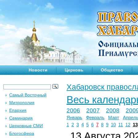
Новости
Церковь
Общество
Хабаровск правосл
Самый Восточный
Весь календар
Митрополия
2006
2007
2008
200
Епархия
Январь
Февраль
Март
Апрел
Семинария
1
2
3
4
5
6
7
8
9
10
11
12
13
Церковные СМИ
13 Августа 202
Блогосфера