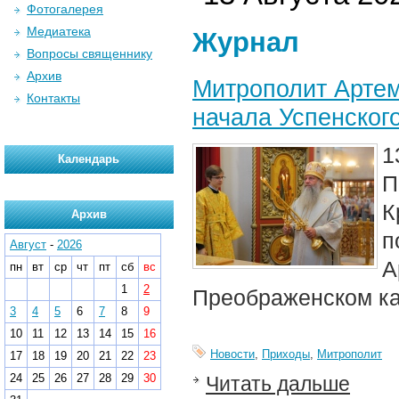
Фотогалерея
Медиатека
Журнал
Вопросы священнику
Архив
Митрополит Артем
Контакты
начала Успенског
1
Календарь
П
К
Архив
п
Август
-
2026
А
пн
вт
ср
чт
пт
сб
вс
1
2
Преображенском ка
3
4
5
6
7
8
9
10
11
12
13
14
15
16
Новости
,
Приходы
,
Митрополит
17
18
19
20
21
22
23
24
25
26
27
28
29
30
Читать дальше