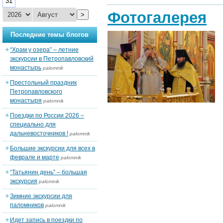
31
Фотогалерея
>
Последние темы блогов
“Храм у озера” – летние
экскурсии в Петропавловский
монастырь
palomnik
Престольный праздник
Петропавловского
монастыря
palomnik
Поездки по России 2026 –
специально для
дальневосточников !
palomnik
Большие экскурсии для всех в
феврале и марте
palomnik
“Татьянин день” – большая
экскурсия
palomnik
Зимние экскурсии для
паломников
palomnik
Идет запись в поездки по