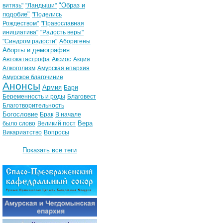
"Образ и
витязь"
"Ландыши"
подобие"
"Поделись
Рождеством"
"Православная
инициатива"
"Радость веры"
"Синдром радости"
Аборигены
Аборты и демография
Автокатастрофа
Аксиос
Акция
Алкоголизм
Амурская епархия
Амурское благочиние
Анонсы
Армия
Бари
Беременность и роды
Благовест
Благотворительность
Богословие
Брак
В начале
Вера
было слово
Великий пост
Викариатство
Вопросы
Показать все теги