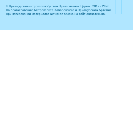
© Приамурская митрополия Русской Православной Церкви, 2012 - 2026
По благословению Митрополита Хабаровского и Приамурского Артемия.
При копировании материалов активная ссылка на сайт обязательна.