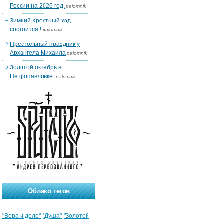
России на 2026 год.
palomnik
Зимний Крестный ход
состоится !
palomnik
Престольный праздник у
Архангела Михаила
palomnik
Золотой октябрь в
Петропавловке.
palomnik
Облако тегов
"Вера и дело"
"Душа"
"Золотой