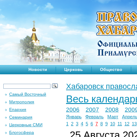
Новости
Церковь
Общество
Хабаровск правосл
Самый Восточный
Весь календар
Митрополия
2006
2007
2008
200
Епархия
Январь
Февраль
Март
Апрел
Семинария
1
2
3
4
5
6
7
8
9
10
11
12
13
Церковные СМИ
25 Августа 202
Блогосфера