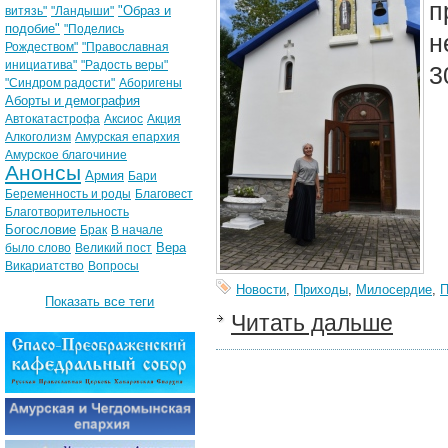
п
"Образ и
витязь"
"Ландыши"
подобие"
"Поделись
н
Рождеством"
"Православная
инициатива"
"Радость веры"
3
"Синдром радости"
Аборигены
Аборты и демография
Автокатастрофа
Аксиос
Акция
Алкоголизм
Амурская епархия
Амурское благочиние
Анонсы
Армия
Бари
Беременность и роды
Благовест
Благотворительность
Богословие
Брак
В начале
Вера
было слово
Великий пост
Викариатство
Вопросы
Новости
,
Приходы
,
Милосердие
,
Показать все теги
Читать дальше