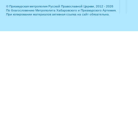
© Приамурская митрополия Русской Православной Церкви, 2012 - 2026
По благословению Митрополита Хабаровского и Приамурского Артемия.
При копировании материалов активная ссылка на сайт обязательна.