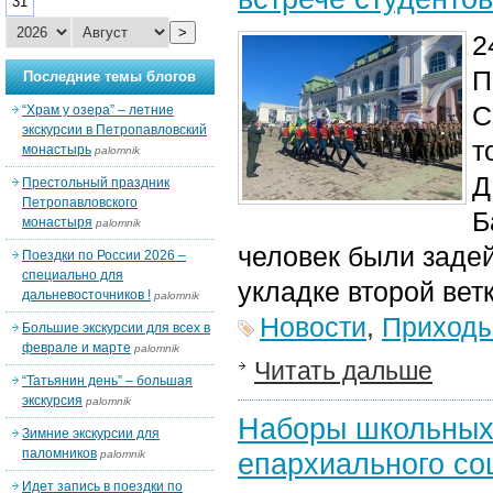
31
>
2
П
Последние темы блогов
С
“Храм у озера” – летние
экскурсии в Петропавловский
т
монастырь
palomnik
Д
Престольный праздник
Петропавловского
Б
монастыря
palomnik
человек были задей
Поездки по России 2026 –
специально для
укладке второй вет
дальневосточников !
palomnik
Новости
,
Приход
Большие экскурсии для всех в
феврале и марте
palomnik
Читать дальше
“Татьянин день” – большая
экскурсия
palomnik
Наборы школьных 
Зимние экскурсии для
паломников
епархиального со
palomnik
Идет запись в поездки по