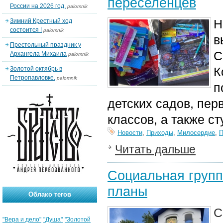
переселенцев
России на 2026 год.
palomnik
Н
Зимний Крестный ход
состоится !
palomnik
в
Престольный праздник у
С
Архангела Михаила
palomnik
К
Золотой октябрь в
Петропавловке.
palomnik
п
детских садов, пер
классов, а также ст
Новости
,
Приходы
,
Милосердие
,
Читать дальше
Социальная групп
планы
Облако тегов
С
"Вера и дело"
"Душа"
"Золотой