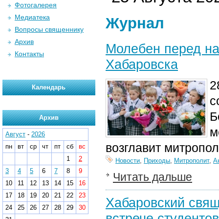
Фотогалерея
Медиатека
Журнал
Вопросы священнику
Архив
Молебен перед на
Контакты
Хабаровска
2
Календарь
с
Б
Архив
м
Август
-
2026
возглавит митропо
пн
вт
ср
чт
пт
сб
вс
1
2
Новости
,
Приходы
,
Митрополит
,
А
3
4
5
6
7
8
9
Читать дальше
10
11
12
13
14
15
16
17
18
19
20
21
22
23
Хабаровский свящ
24
25
26
27
28
29
30
встрече студенто