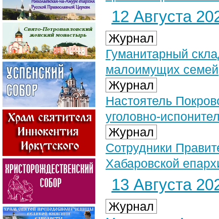
12 Августа 202
Журнал
Гуманитарный скла
малоимущих семей
Журнал
Настоятель Покровс
уголовно-испоните
Журнал
Сотрудники Правит
Хабаровской епарх
13 Августа 202
Журнал