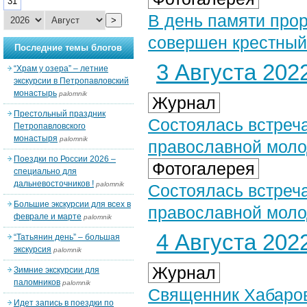
31
В день памяти про
>
совершен крестный 
Последние темы блогов
3 Августа 2022
“Храм у озера” – летние
экскурсии в Петропавловский
монастырь
palomnik
Журнал
Престольный праздник
Состоялась встреча
Петропавловского
монастыря
palomnik
православной мол
Поездки по России 2026 –
Фотогалерея
специально для
дальневосточников !
palomnik
Состоялась встреча
Большие экскурсии для всех в
православной моло
феврале и марте
palomnik
4 Августа 2022
“Татьянин день” – большая
экскурсия
palomnik
Журнал
Зимние экскурсии для
паломников
palomnik
Священник Хабаров
Идет запись в поездки по