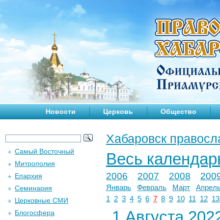
Новости
Церковь
Общество
Хабаровск правосл
Самый Восточный
Весь календар
Митрополия
2006
2007
2008
200
Епархия
Январь
Февраль
Март
Апрел
Семинария
1
2
3
4
5
6
7
8
9
10
11
12
13
Церковные СМИ
1 Августа 2022
Блогосфера