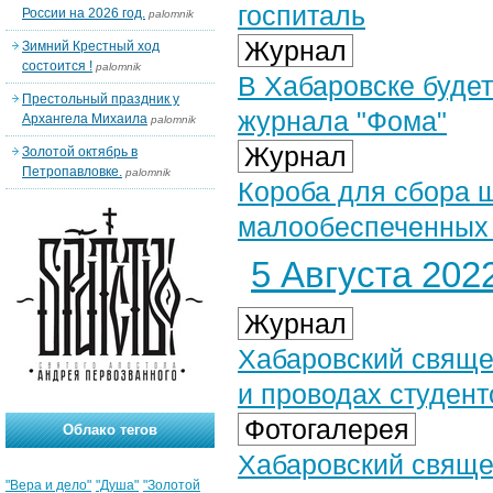
госпиталь
России на 2026 год.
palomnik
Журнал
Зимний Крестный ход
состоится !
palomnik
В Хабаровске будет
Престольный праздник у
журнала "Фома"
Архангела Михаила
palomnik
Журнал
Золотой октябрь в
Петропавловке.
palomnik
Короба для сбора 
малообеспеченных 
5 Августа 2022
Журнал
Хабаровский свяще
и проводах студен
Фотогалерея
Облако тегов
Хабаровский свяще
"Вера и дело"
"Душа"
"Золотой