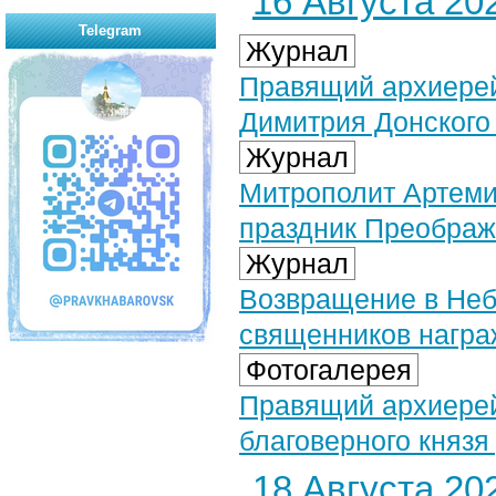
16 Августа 202
Telegram
Журнал
Правящий архиерей 
Димитрия Донского
Журнал
Митрополит Артеми
праздник Преображ
Журнал
Возвращение в Неб
священников награ
Фотогалерея
Правящий архиерей
благоверного князя
18 Августа 202