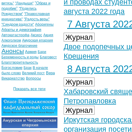
и проводах студент
"Образ и
витязь"
"Ландыши"
подобие"
"Поделись
августа 2022 года
Рождеством"
"Православная
инициатива"
"Радость веры"
7 Августа 2022
"Синдром радости"
Аборигены
Аборты и демография
Автокатастрофа
Аксиос
Акция
Журнал
Алкоголизм
Амурская епархия
Двое подопечных ц
Амурское благочиние
Анонсы
Армия
Бари
Крещения
Беременность и роды
Благовест
Благотворительность
8 Августа 2022
Богословие
Брак
В начале
Вера
было слово
Великий пост
Викариатство
Вопросы
Журнал
Показать все теги
Хабаровский свяще
Петропавловка
Журнал
Иркутская городск
организация посет