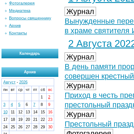
Фотогалерея
Журнал
Медиатека
Вопросы священнику
Вынужденные пере
Архив
в храме святителя 
Контакты
2 Августа 2022
Календарь
Журнал
В день памяти про
Архив
совершен крестный
Август
-
2026
Журнал
пн
вт
ср
чт
пт
сб
вс
Приход в честь пр
1
2
престольный празд
3
4
5
6
7
8
9
10
11
12
13
14
15
16
Журнал
17
18
19
20
21
22
23
Престольный празд
24
25
26
27
28
29
30
Фотогалерея