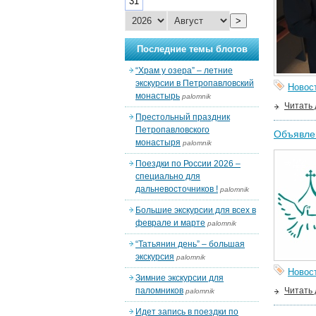
31
>
Последние темы блогов
“Храм у озера” – летние
экскурсии в Петропавловский
Новос
монастырь
palomnik
Читать
Престольный праздник
Петропавловского
Объявлен
монастыря
palomnik
Поездки по России 2026 –
специально для
дальневосточников !
palomnik
Большие экскурсии для всех в
феврале и марте
palomnik
“Татьянин день” – большая
экскурсия
palomnik
Новос
Зимние экскурсии для
паломников
Читать
palomnik
Идет запись в поездки по