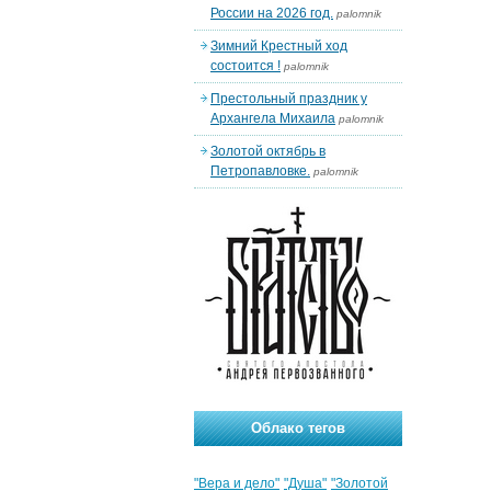
России на 2026 год.
palomnik
Зимний Крестный ход
состоится !
palomnik
Престольный праздник у
Архангела Михаила
palomnik
Золотой октябрь в
Петропавловке.
palomnik
Облако тегов
"Вера и дело"
"Душа"
"Золотой