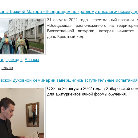
коны Божией Матери «Всецарица» по краевому онкологическому це
31 августа 2022 года - престольный праздник
«Всецарица», расположенного на территории
Божественной литургии, которая начнется
день Крестный ход.
ти
,
Приходы
,
Анонсы
 дальше
вской духовной семинарии завершились вступительные испытания
С 22 по 26 августа 2022 года в Хабаровской с
для абитуриентов очной формы обучения.