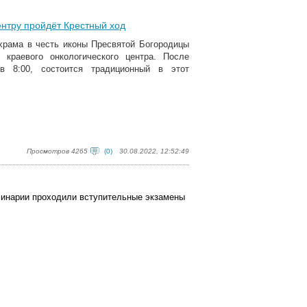
нтру пройдёт Крестный ход
 храма в честь иконы Пресвятой Богородицы
 краевого онкологического центра. После
 в 8:00, состоится традиционный в этот
Просмотров 4265
(0)
30.08.2022, 12:52:49
еминарии проходили вступительные экзамены