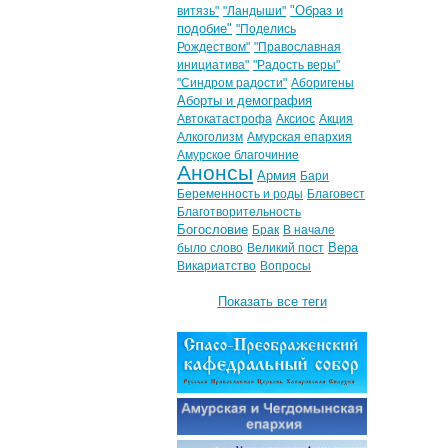
"Образ и
витязь"
"Ландыши"
подобие"
"Поделись
Рождеством"
"Православная
инициатива"
"Радость веры"
"Синдром радости"
Аборигены
Аборты и демография
Автокатастрофа
Аксиос
Акция
Алкоголизм
Амурская епархия
Амурское благочиние
Анонсы
Армия
Бари
Беременность и роды
Благовест
Благотворительность
Богословие
Брак
В начале
Вера
было слово
Великий пост
Викариатство
Вопросы
Показать все теги