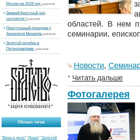
з
России на 2026 год.
palomnik
а
Зимний Крестный ход
состоится !
palomnik
областей. В нем п
Престольный праздник у
семинарии, еписко
Архангела Михаила
palomnik
Золотой октябрь в
Петропавловке.
palomnik
Новости
,
Семина
Читать дальше
Фотогалерея
Облако тегов
"Вера и дело"
"Душа"
"Золотой