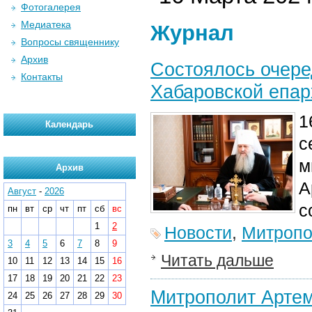
Фотогалерея
Медиатека
Журнал
Вопросы священнику
Архив
Состоялось очере
Контакты
Хабаровской епар
1
Календарь
с
м
Архив
А
Август
-
2026
с
пн
вт
ср
чт
пт
сб
вс
1
2
Новости
,
Митропо
3
4
5
6
7
8
9
Читать дальше
10
11
12
13
14
15
16
17
18
19
20
21
22
23
Митрополит Артем
24
25
26
27
28
29
30