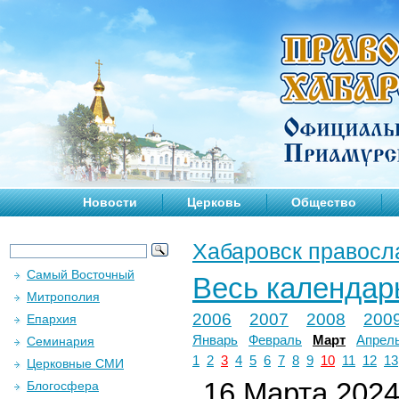
Новости
Церковь
Общество
Хабаровск правосл
Самый Восточный
Весь календар
Митрополия
2006
2007
2008
200
Епархия
Январь
Февраль
Март
Апрел
Семинария
1
2
3
4
5
6
7
8
9
10
11
12
13
Церковные СМИ
16 Марта 2024 
Блогосфера