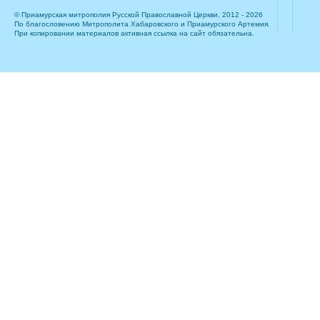
© Приамурская митрополия Русской Православной Церкви, 2012 - 2026
По благословению Митрополита Хабаровского и Приамурского Артемия.
При копировании материалов активная ссылка на сайт обязательна.