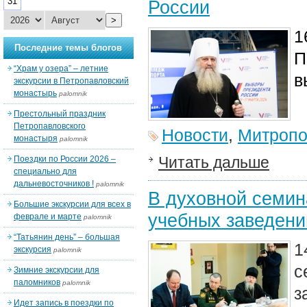
31
России
>
1
Последние темы блогов
П
“Храм у озера” – летние
в
экскурсии в Петропавловский
монастырь
palomnik
Престольный праздник
Петропавловского
Новости
,
Митропо
монастыря
palomnik
Читать дальше
Поездки по России 2026 –
специально для
дальневосточников !
palomnik
В духовной семин
Большие экскурсии для всех в
учебных заведени
феврале и марте
palomnik
“Татьянин день” – большая
1
экскурсия
palomnik
Зимние экскурсии для
паломников
palomnik
з
Идет запись в поездки по