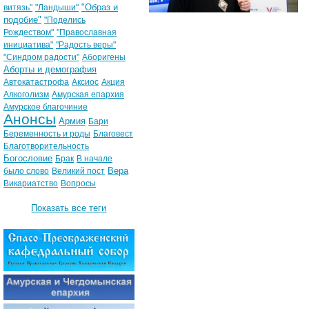
"Образ и
витязь"
"Ландыши"
подобие"
"Поделись
Рождеством"
"Православная
инициатива"
"Радость веры"
"Синдром радости"
Аборигены
Аборты и демография
Автокатастрофа
Аксиос
Акция
Алкоголизм
Амурская епархия
Амурское благочиние
Анонсы
Армия
Бари
Беременность и роды
Благовест
Благотворительность
Богословие
Брак
В начале
Вера
было слово
Великий пост
Викариатство
Вопросы
Показать все теги