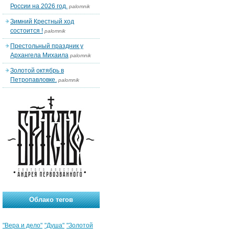
России на 2026 год.
palomnik
Зимний Крестный ход
состоится !
palomnik
Престольный праздник у
Архангела Михаила
palomnik
Золотой октябрь в
Петропавловке.
palomnik
Облако тегов
"Вера и дело"
"Душа"
"Золотой