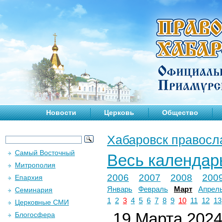
Новости
Церковь
Общество
Хабаровск правосл
Самый Восточный
Весь календар
Митрополия
2006
2007
2008
200
Епархия
Январь
Февраль
Март
Апрел
Семинария
1
2
3
4
5
6
7
8
9
10
11
12
13
Церковные СМИ
19 Марта 2024 
Блогосфера