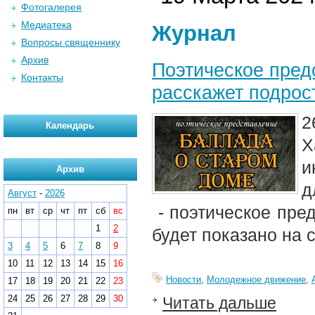
Фотогалерея
Медиатека
Журнал
Вопросы священнику
Архив
Поэтическое пред
Контакты
расскажет подрос
2
Календарь
Х
и
Архив
д
Август
-
2026
- поэтическое пре
пн
вт
ср
чт
пт
сб
вс
1
2
будет показано на
3
4
5
6
7
8
9
10
11
12
13
14
15
16
Новости
,
Молодежное движение
,
17
18
19
20
21
22
23
24
25
26
27
28
29
30
Читать дальше