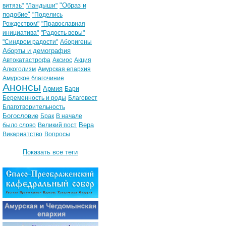
"Образ и
витязь"
"Ландыши"
подобие"
"Поделись
Рождеством"
"Православная
инициатива"
"Радость веры"
"Синдром радости"
Аборигены
Аборты и демография
Автокатастрофа
Аксиос
Акция
Алкоголизм
Амурская епархия
Амурское благочиние
Анонсы
Армия
Бари
Беременность и роды
Благовест
Благотворительность
Богословие
Брак
В начале
Вера
было слово
Великий пост
Викариатство
Вопросы
Показать все теги