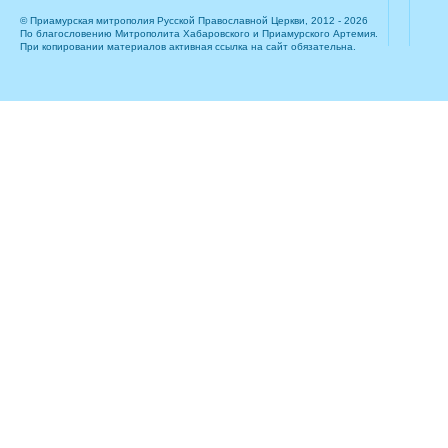
© Приамурская митрополия Русской Православной Церкви, 2012 - 2026
По благословению Митрополита Хабаровского и Приамурского Артемия.
При копировании материалов активная ссылка на сайт обязательна.