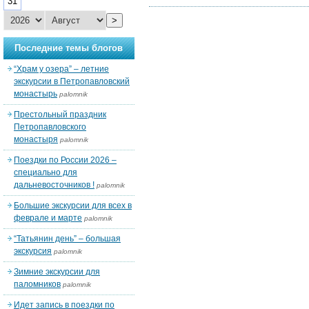
31
>
Последние темы блогов
“Храм у озера” – летние
экскурсии в Петропавловский
монастырь
palomnik
Престольный праздник
Петропавловского
монастыря
palomnik
Поездки по России 2026 –
специально для
дальневосточников !
palomnik
Большие экскурсии для всех в
феврале и марте
palomnik
“Татьянин день” – большая
экскурсия
palomnik
Зимние экскурсии для
паломников
palomnik
Идет запись в поездки по