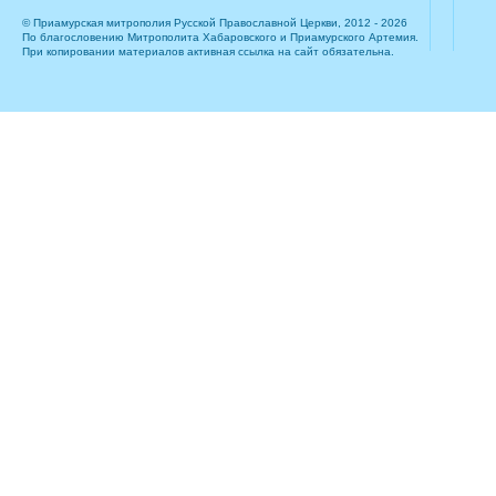
© Приамурская митрополия Русской Православной Церкви, 2012 - 2026
По благословению Митрополита Хабаровского и Приамурского Артемия.
При копировании материалов активная ссылка на сайт обязательна.