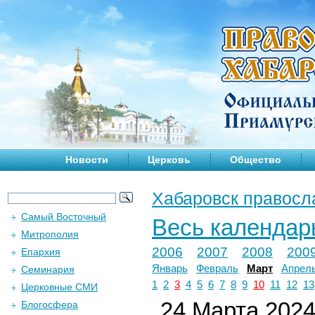
Новости
Церковь
Общество
Хабаровск правосл
Самый Восточный
Весь календар
Митрополия
2006
2007
2008
200
Епархия
Январь
Февраль
Март
Апрел
Семинария
1
2
3
4
5
6
7
8
9
10
11
12
13
Церковные СМИ
24 Марта 2024 
Блогосфера