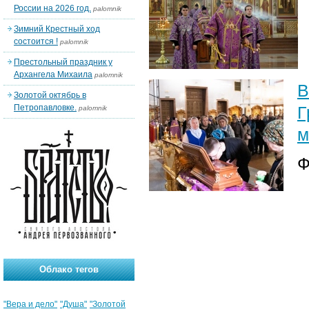
России на 2026 год.
palomnik
Зимний Крестный ход
состоится !
palomnik
Престольный праздник у
Архангела Михаила
palomnik
В
Золотой октябрь в
Петропавловке.
Г
palomnik
м
Ф
Облако тегов
"Вера и дело"
"Душа"
"Золотой