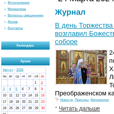
Фотогалерея
Медиатека
Журнал
Вопросы священнику
Архив
В день Торжества
Контакты
возглавил Божест
соборе
Календарь
2
п
Архив
Х
Август
-
2026
Л
пн
вт
ср
чт
пт
сб
вс
1
2
Т
3
4
5
6
7
8
9
Преображенском ка
10
11
12
13
14
15
16
Новости
,
Приходы
,
Митрополит
17
18
19
20
21
22
23
Читать дальше
24
25
26
27
28
29
30