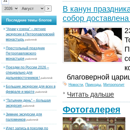
31
В канун праздник
>
собор доставлена
Последние темы блогов
2
“Храм у озера” – летние
экскурсии в Петропавловский
Т
монастырь
palomnik
П
Престольный праздник
Петропавловского
с
монастыря
palomnik
к
Поездки по России 2026 –
специально для
благоверной цариц
дальневосточников !
palomnik
Новости
,
Приходы
,
Митрополит
Большие экскурсии для всех в
феврале и марте
palomnik
Читать дальше
“Татьянин день” – большая
экскурсия
palomnik
Фотогалерея
Зимние экскурсии для
паломников
palomnik
Идет запись в поездки по