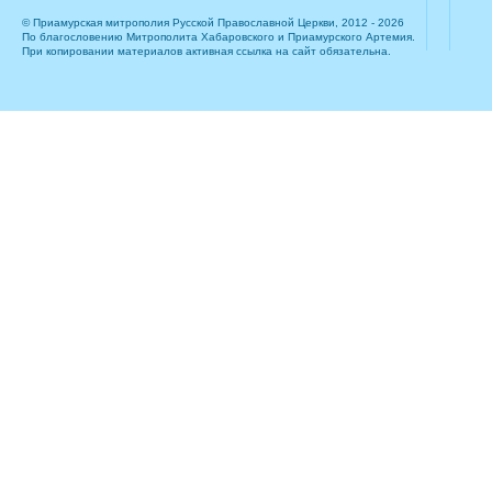
© Приамурская митрополия Русской Православной Церкви, 2012 - 2026
По благословению Митрополита Хабаровского и Приамурского Артемия.
При копировании материалов активная ссылка на сайт обязательна.