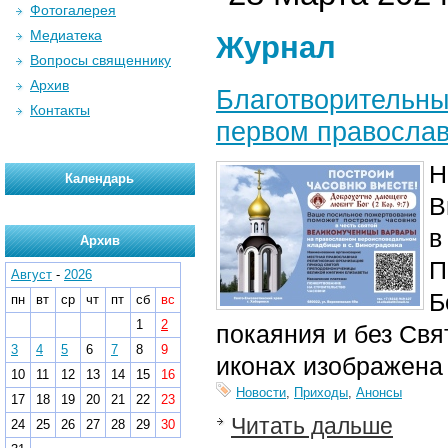
Фотогалерея
Медиатека
Журнал
Вопросы священнику
Архив
Благотворительны
Контакты
первом правосла
Н
Календарь
В
в
Архив
П
Август
-
2026
Б
пн
вт
ср
чт
пт
сб
вс
1
2
покаяния и без Свя
3
4
5
6
7
8
9
иконах изображена
10
11
12
13
14
15
16
Новости
,
Приходы
,
Анонсы
17
18
19
20
21
22
23
Читать дальше
24
25
26
27
28
29
30