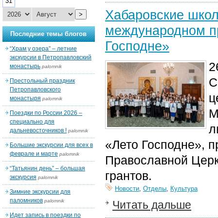
31
Хабаровские школ
>
международном пр
Последние темы блогов
Господне»
“Храм у озера” – летние
экскурсии в Петропавловский
2
монастырь
palomnik
С
Престольный праздник
Петропавловского
ц
монастыря
palomnik
М
Поездки по России 2026 –
специально для
л
дальневосточников !
palomnik
«Лето Господне», 
Большие экскурсии для всех в
феврале и марте
palomnik
Православной Церк
“Татьянин день” – большая
грантов.
экскурсия
palomnik
Новости
,
Отделы
,
Культура
Зимние экскурсии для
паломников
palomnik
Читать дальше
Идет запись в поездки по