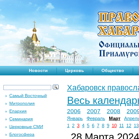
Новости
Церковь
Общество
Хабаровск правосл
Самый Восточный
Весь календар
Митрополия
2006
2007
2008
200
Епархия
Январь
Февраль
Март
Апрел
Семинария
1
2
3
4
5
6
7
8
9
10
11
12
13
Церковные СМИ
28 Марта 2024 
Блогосфера