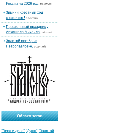
России на 2026 год.
palomnik
Зимний Крестный ход
состоится !
palomnik
Престольный праздник у
Архангела Михаила
palomnik
Золотой октябрь в
Петропавловке.
palomnik
Облако тегов
"Вера и дело"
"Душа"
"Золотой