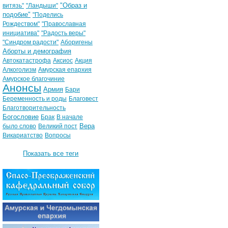
"Образ и
витязь"
"Ландыши"
подобие"
"Поделись
Рождеством"
"Православная
инициатива"
"Радость веры"
"Синдром радости"
Аборигены
Аборты и демография
Автокатастрофа
Аксиос
Акция
Алкоголизм
Амурская епархия
Амурское благочиние
Анонсы
Армия
Бари
Беременность и роды
Благовест
Благотворительность
Богословие
Брак
В начале
Вера
было слово
Великий пост
Викариатство
Вопросы
Показать все теги