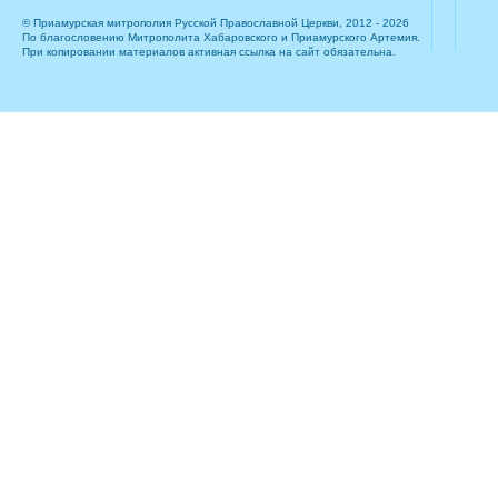
© Приамурская митрополия Русской Православной Церкви, 2012 - 2026
По благословению Митрополита Хабаровского и Приамурского Артемия.
При копировании материалов активная ссылка на сайт обязательна.