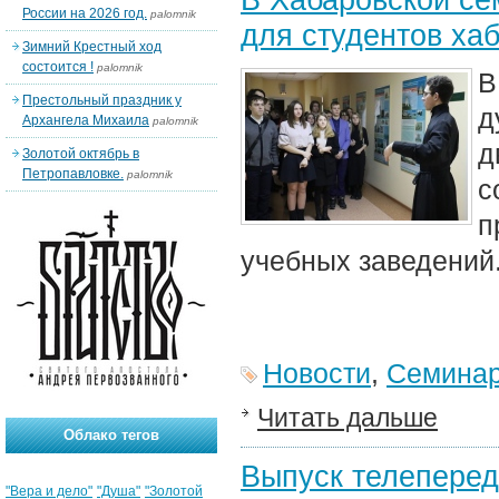
России на 2026 год.
palomnik
для студентов хаб
Зимний Крестный ход
состоится !
palomnik
В
Престольный праздник у
д
Архангела Михаила
palomnik
Золотой октябрь в
Петропавловке.
palomnik
с
п
учебных заведений
Новости
,
Семина
Читать дальше
Облако тегов
Выпуск телеперед
"Вера и дело"
"Душа"
"Золотой