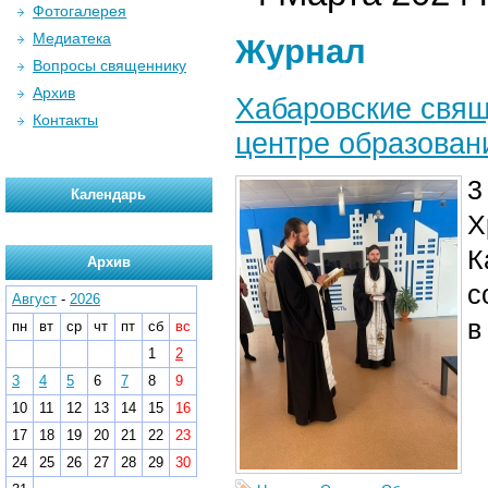
Фотогалерея
Медиатека
Журнал
Вопросы священнику
Архив
Хабаровские свя
Контакты
центре образован
3
Календарь
Х
К
Архив
с
Август
-
2026
в
пн
вт
ср
чт
пт
сб
вс
1
2
3
4
5
6
7
8
9
10
11
12
13
14
15
16
17
18
19
20
21
22
23
24
25
26
27
28
29
30