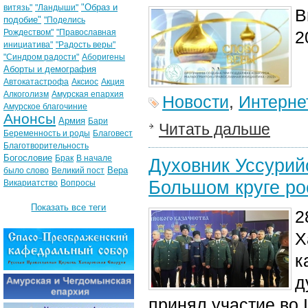
"Образ и
витязь"
"Ландыши"
В
подобие"
"Поделись
Рождеством"
"Православная
2
инициатива"
"Радость веры"
"Синдром радости"
Аборигены
Аборты и демография
Автокатастрофа
Аксиос
Акция
Алкоголизм
Амурская епархия
Новости
,
Интерне
Амурское благочиние
Анонсы
Армия
Бари
Читать дальше
Беременность и роды
Благовест
Благотворительность
Богословие
Брак
В начале
Духовник Уссурийс
Вера
было слово
Великий пост
Большом круге ро
Викариатство
Вопросы
Показать все теги
2
Х
к
д
принял участие во