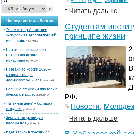
31
Новости
,
Отделы
,
Образование
>
Читать дальше
Последние темы блогов
Студентам инстит
“Храм у озера” – летние
принципе жизни
экскурсии в Петропавловский
монастырь
palomnik
2
Престольный праздник
Петропавловского
о
монастыря
palomnik
В
Поездки по России 2026 –
специально для
к
дальневосточников !
palomnik
Д
Большие экскурсии для всех в
феврале и марте
РФ.
palomnik
“Татьянин день” – большая
Новости
,
Молодеж
экскурсия
palomnik
Читать дальше
Зимние экскурсии для
паломников
palomnik
В Хабаровской се
Идет запись в поездки по