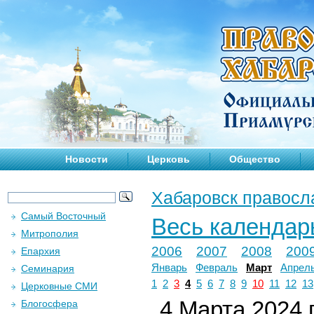
Новости
Церковь
Общество
Хабаровск правосл
Самый Восточный
Весь календар
Митрополия
2006
2007
2008
200
Епархия
Январь
Февраль
Март
Апрел
Семинария
1
2
3
4
5
6
7
8
9
10
11
12
13
Церковные СМИ
4 Марта 2024 г
Блогосфера